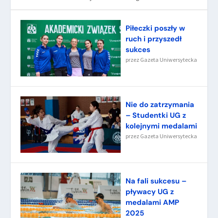
Piłeczki poszły w
ruch i przyszedł
sukces
przez
Gazeta Uniwersytecka
Nie do zatrzymania
– Studentki UG z
kolejnymi medalami
przez
Gazeta Uniwersytecka
Na fali sukcesu –
pływacy UG z
medalami AMP
2025