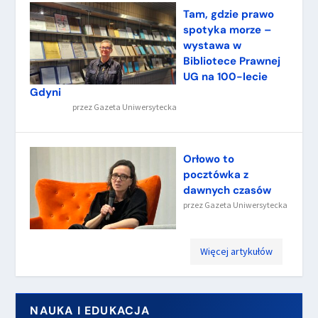
Tam, gdzie prawo
spotyka morze –
wystawa w
Bibliotece Prawnej
UG na 100-lecie
Gdyni
przez
Gazeta Uniwersytecka
Orłowo to
pocztówka z
dawnych czasów
przez
Gazeta Uniwersytecka
Więcej artykułów
NAUKA I EDUKACJA