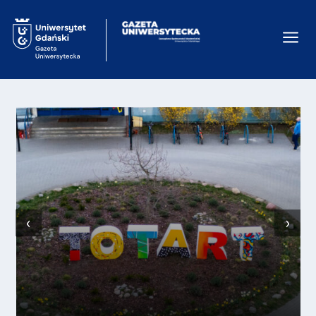
a
‹
›