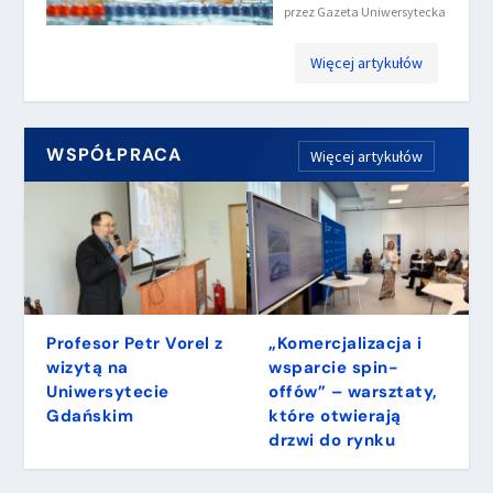
przez
Gazeta Uniwersytecka
Więcej artykułów
WSPÓŁPRACA
Więcej artykułów
Profesor Petr Vorel z
„Komercjalizacja i
wizytą na
wsparcie spin-
Uniwersytecie
offów” – warsztaty,
Gdańskim
które otwierają
drzwi do rynku