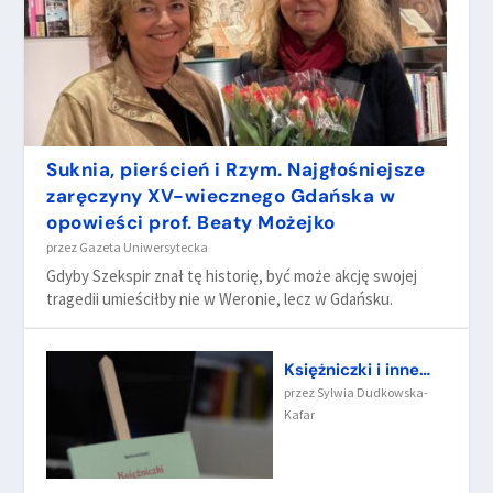
Suknia, pierścień i Rzym. Najgłośniejsze
zaręczyny XV-wiecznego Gdańska w
opowieści prof. Beaty Możejko
przez
Gazeta Uniwersytecka
Gdyby Szekspir znał tę historię, być może akcję swojej
tragedii umieściłby nie w Weronie, lecz w Gdańsku.
Księżniczki i inne…
przez
Sylwia Dudkowska-
Kafar