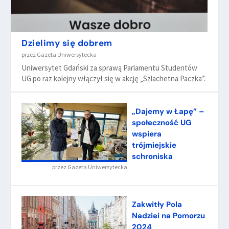
Dzielimy się dobrem
przez
Gazeta Uniwersytecka
Uniwersytet Gdański za sprawą Parlamentu Studentów
UG po raz kolejny włączył się w akcję „Szlachetna Paczka”.
„Dajemy w Łapę” –
społeczność UG
wspiera
trójmiejskie
schroniska
przez
Gazeta Uniwersytecka
Zakwitły Pola
Nadziei na Pomorzu
2024