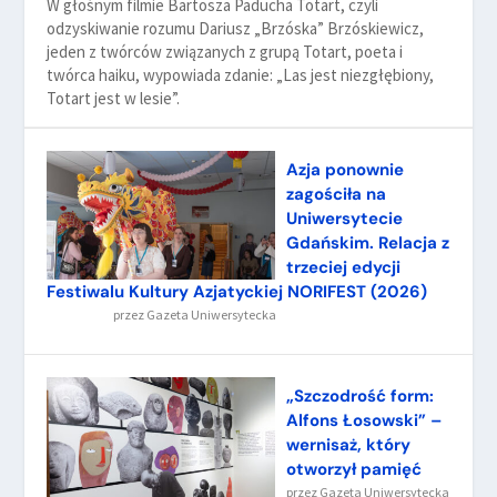
W głośnym filmie Bartosza Paducha Totart, czyli
odzyskiwanie rozumu Dariusz „Brzóska” Brzóskiewicz,
jeden z twórców związanych z grupą Totart, poeta i
twórca haiku, wypowiada zdanie: „Las jest niezgłębiony,
Totart jest w lesie”.
Azja ponownie
zagościła na
Uniwersytecie
Gdańskim. Relacja z
trzeciej edycji
Festiwalu Kultury Azjatyckiej NORIFEST (2026)
przez
Gazeta Uniwersytecka
„Szczodrość form:
Alfons Łosowski” –
wernisaż, który
otworzył pamięć
przez
Gazeta Uniwersytecka