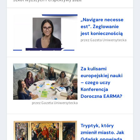
„Navigare necesse
est”. Żeglowanie
jest koniecznością
przez
Gazeta Uniwersytecka
Za kulisami
europejskiej nauki
– czego uczy
Konferencja
Doroczna EARMA?
przez
Gazeta Uniwersytecka
Tryptyk, który
zmienił miasto. Jak
Gdańsk opowiada