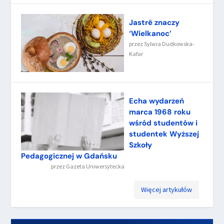
Jastrë znaczy
‘Wielkanoc’
przez
Sylwia Dudkowska-
Kafar
Echa wydarzeń
marca 1968 roku
wśród studentów i
studentek Wyższej
Szkoły
Pedagogicznej w Gdańsku
przez
Gazeta Uniwersytecka
Więcej artykułów