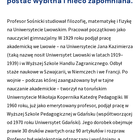
postać wybitna i nieco zapomniana.
Profesor Sośnicki studiował filozofię, matematykę i fizykę
na Uniwersytecie Lwowskim. Pracował początkowo jako
nauczyciel gimnazjalny. W 1929 roku podjął pracę
akademicką we Lwowie – na Uniwersytecie Jana Kazimierza
(taką nazwę nosił Uniwersytet Lwowski w latach 1919–
1939) i w Wyższej Szkole Handlu Zagranicznego. Odbył
staże naukowe w Szwajcarii, w Niemczech i we Francji. Po
wojnie – podczas której zaangażowany był w tajne
nauczanie akademickie – tworzył na toruńskim
Uniwersytecie Mikołaja Kopernika Katedrę Pedagogiki. W
1960 roku, już jako emerytowany profesor, podjął pracę w
Wyższej Szkole Pedagogicznej w Gdańsku (współtworzącej
od 1970 roku Uniwersytet Gdański). Jego dorobek obejmuje
prawie 30 druków zwartych oraz 90 artykułów i rozpraw.
Profesor był wielokrotnie odznaczany i wyróżniany, a