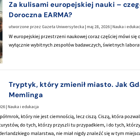
Za kulisami europejskiej nauki – cze
Doroczna EARMA?
utworzone przez
Gazeta Uniwersytecka
|
maj 28, 2026
|
Nauka i edukac
W europejskiej przestrzeni naukowej coraz częściej mówi się 
wyłącznie wybitnych zespołów badawczych, świetnych laborat
Tryptyk, który zmienił miasto. Jak G
Memlinga
026
|
Nauka i edukacja
mrok, który nie jest ciemnością, lecz ciszą. Ciszą, która pozwal
rystów, do tych, którzy przyszli tu przypadkiem, i do tych, którzy
erlandzkiego malarstwa, nie miał nigdy znaleźć się w tym miejscu.