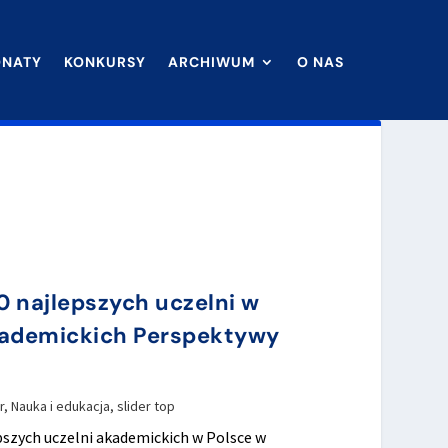
ONATY
KONKURSY
ARCHIWUM
O NAS
10 najlepszych uczelni w
kademickich Perspektywy
r
,
Nauka i edukacja
,
slider top
pszych uczelni akademickich w Polsce w