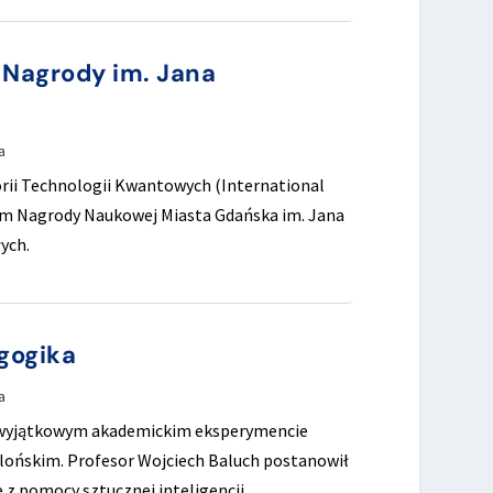
 Nagrody im. Jana
a
rii Technologii Kwantowych (International
em Nagrody Naukowej Miasta Gdańska im. Jana
ych.
gogika
a
o wyjątkowym akademickim eksperymencie
lońskim. Profesor Wojciech Baluch postanowił
z pomocy sztucznej inteligencji.