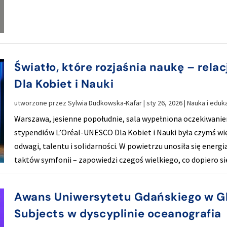
Światło, które rozjaśnia naukę – rela
Dla Kobiet i Nauki
utworzone przez
Sylwia Dudkowska-Kafar
|
sty 26, 2026
|
Nauka i eduk
Warszawa, jesienne popołudnie, sala wypełniona oczekiwanie
stypendiów L’Oréal-UNESCO Dla Kobiet i Nauki była czymś wię
odwagi, talentu i solidarności. W powietrzu unosiła się ener
taktów symfonii – zapowiedzi czegoś wielkiego, co dopiero s
Awans Uniwersytetu Gdańskiego w Gl
Subjects w dyscyplinie oceanografia