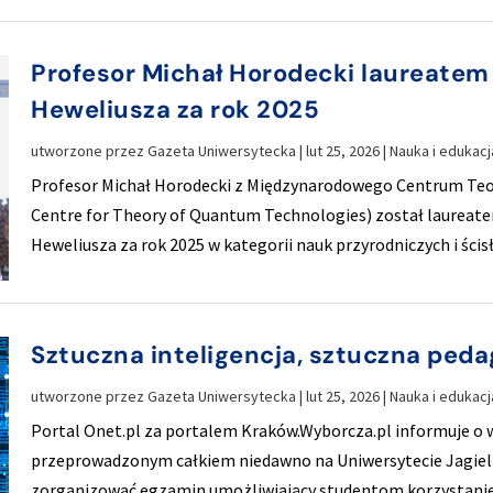
Profesor Michał Horodecki laureatem
Heweliusza za rok 2025
utworzone przez
Gazeta Uniwersytecka
|
lut 25, 2026
|
Nauka i edukacj
Profesor Michał Horodecki z Międzynarodowego Centrum Teo
Centre for Theory of Quantum Technologies) został laureat
Heweliusza za rok 2025 w kategorii nauk przyrodniczych i ścisł
Sztuczna inteligencja, sztuczna peda
utworzone przez
Gazeta Uniwersytecka
|
lut 25, 2026
|
Nauka i edukacj
Portal Onet.pl za portalem Kraków.Wyborcza.pl informuje 
przeprowadzonym całkiem niedawno na Uniwersytecie Jagiel
zorganizować egzamin umożliwiający studentom korzystanie 