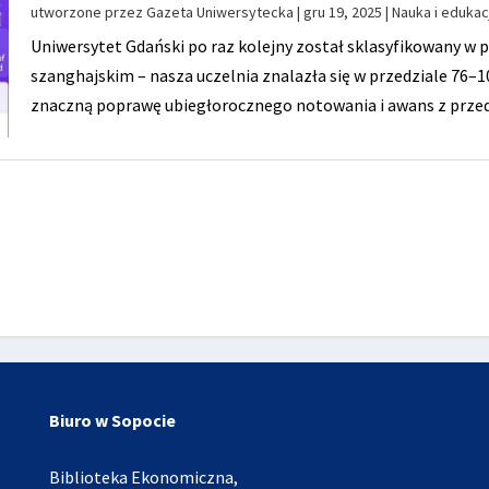
utworzone przez
Gazeta Uniwersytecka
|
gru 19, 2025
|
Nauka i edukac
Uniwersytet Gdański po raz kolejny został sklasyfikowany w
szanghajskim – nasza uczelnia znalazła się w przedziale 76–1
znaczną poprawę ubiegłorocznego notowania i awans z przed
Biuro w Sopocie
Biblioteka Ekonomiczna,