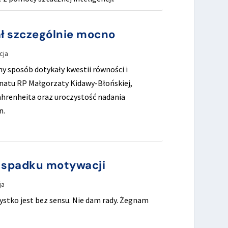
ał szczególnie mocno
cja
ny sposób dotykały kwestii równości i
enatu RP Małgorzaty Kidawy-Błońskiej,
hrenheita oraz uroczystość nadania
n.
O spadku motywacji
ja
stko jest bez sensu. Nie dam rady. Żegnam