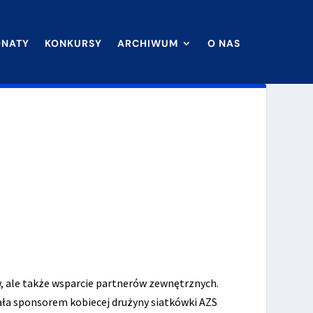
ONATY
KONKURSY
ARCHIWUM
O NAS
ów, ale także wsparcie partnerów zewnętrznych.
ała sponsorem kobiecej drużyny siatkówki AZS