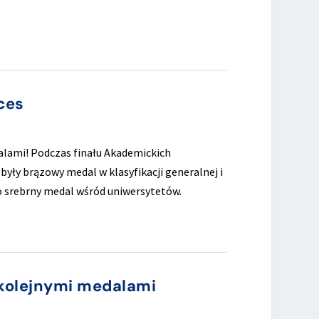
kces
alami! Podczas finału Akademickich
yły brązowy medal w klasyfikacji generalnej i
go srebrny medal wśród uniwersytetów.
 kolejnymi medalami