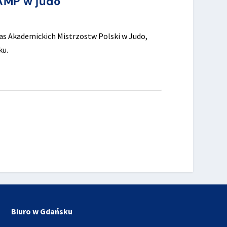
 AMP w judo
as Akademickich Mistrzostw Polski w Judo,
ku.
Biuro w Gdańsku