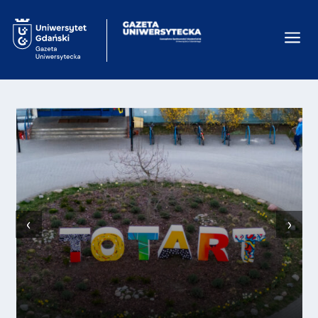
a
‹
›