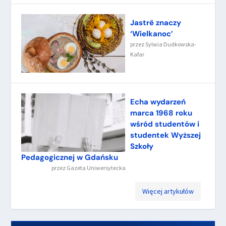
Jastrë znaczy
‘Wielkanoc’
przez
Sylwia Dudkowska-
Kafar
Echa wydarzeń
marca 1968 roku
wśród studentów i
studentek Wyższej
Szkoły
Pedagogicznej w Gdańsku
przez
Gazeta Uniwersytecka
Więcej artykułów