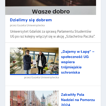
Dzielimy się dobrem
przez
Gazeta Uniwersytecka
Uniwersytet Gdański za sprawą Parlamentu Studentów
UG po raz kolejny włączył się w akcję „Szlachetna Paczka”.
„Dajemy w Łapę” –
społeczność UG
wspiera
trójmiejskie
schroniska
przez
Gazeta Uniwersytecka
Zakwitły Pola
Nadziei na Pomorzu
2024