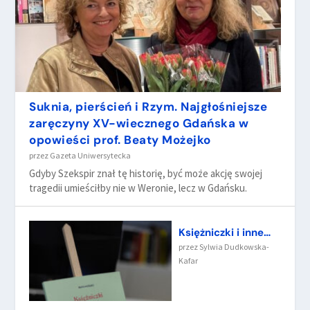
Suknia, pierścień i Rzym. Najgłośniejsze
zaręczyny XV-wiecznego Gdańska w
opowieści prof. Beaty Możejko
przez
Gazeta Uniwersytecka
Gdyby Szekspir znał tę historię, być może akcję swojej
tragedii umieściłby nie w Weronie, lecz w Gdańsku.
Księżniczki i inne…
przez
Sylwia Dudkowska-
Kafar