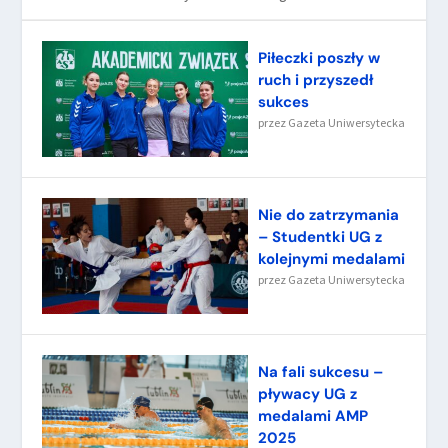
Piłeczki poszły w
ruch i przyszedł
sukces
przez
Gazeta Uniwersytecka
Nie do zatrzymania
– Studentki UG z
kolejnymi medalami
przez
Gazeta Uniwersytecka
Na fali sukcesu –
pływacy UG z
medalami AMP
2025