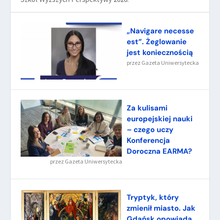
„Navigare necesse
est”. Żeglowanie
jest koniecznością
przez
Gazeta Uniwersytecka
Za kulisami
europejskiej nauki
– czego uczy
Konferencja
Doroczna EARMA?
przez
Gazeta Uniwersytecka
Tryptyk, który
zmienił miasto. Jak
Gdańsk opowiada