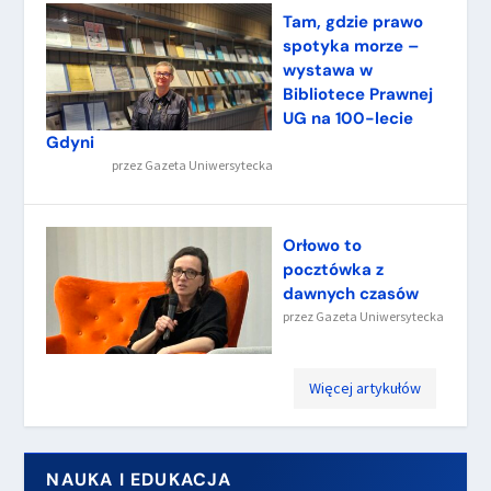
Tam, gdzie prawo
spotyka morze –
wystawa w
Bibliotece Prawnej
UG na 100-lecie
Gdyni
przez
Gazeta Uniwersytecka
Orłowo to
pocztówka z
dawnych czasów
przez
Gazeta Uniwersytecka
Więcej artykułów
NAUKA I EDUKACJA