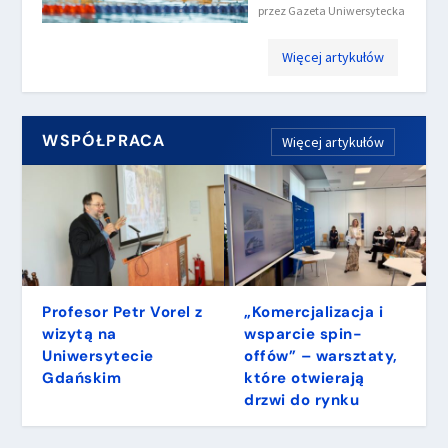
przez
Gazeta Uniwersytecka
Więcej artykułów
WSPÓŁPRACA
Więcej artykułów
Profesor Petr Vorel z
„Komercjalizacja i
wizytą na
wsparcie spin-
Uniwersytecie
offów” – warsztaty,
Gdańskim
które otwierają
drzwi do rynku