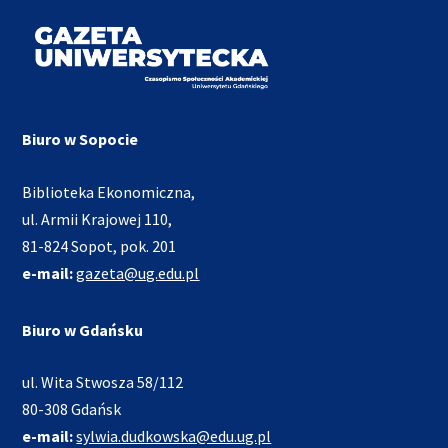
Biuro w Sopocie
Biblioteka Ekonomiczna,
ul. Armii Krajowej 110,
81-824 Sopot, pok. 201
e-mail:
gazeta@ug.edu.pl
Biuro w Gdańsku
ul. Wita Stwosza 58/112
80-308 Gdańsk
e-mail:
sylwia.dudkowska@edu.ug.pl