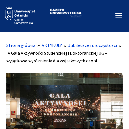
a
Strona główna
ARTYKUŁY
Jubileusze i uroczystości
9
9
9
IV Gala Aktywności Studenckiej i Doktoranckiej UG –
wyjątkowe wyróżnienia dla wyjątkowych osób!