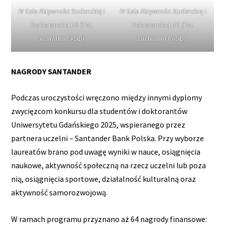
IV Gala Aktywności Studenckiej i
IV Gala Aktywności Studenckiej i
Doktoranckiej UG (Fot.
Doktoranckiej UG (Fot.
archiwum CASiD).
archiwum CASiD).
NAGRODY SANTANDER
Podczas uroczystości wręczono między innymi dyplomy
zwycięzcom konkursu dla studentów i doktorantów
Uniwersytetu Gdańskiego 2025, wspieranego przez
partnera uczelni – Santander Bank Polska. Przy wyborze
laureatów brano pod uwagę wyniki w nauce, osiągnięcia
naukowe, aktywność społeczną na rzecz uczelni lub poza
nią, osiągnięcia sportowe, działalność kulturalną oraz
aktywność samorozwojową.
W ramach programu przyznano aż 64 nagrody finansowe: