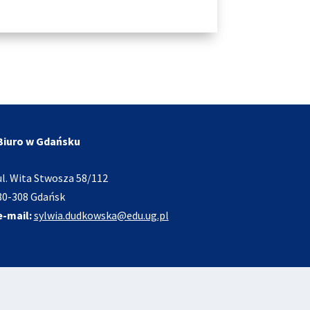
Biuro w Gdańsku
ul. Wita Stwosza 58/112
80-308 Gdańsk
e-mail:
sylwia.dudkowska@edu.ug.pl