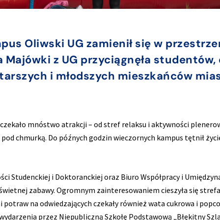
pus Oliwski UG zamienił się w przestrzeń
ja Majówki z UG przyciągnęła studentów
tarszych i młodszych mieszkańców miast
ekało mnóstwo atrakcji – od stref relaksu i aktywności plenerowy
o pod chmurką. Do późnych godzin wieczornych kampus tętnił życ
i Studenckiej i Doktoranckiej oraz Biuro Współpracy i Umiędzynar
o świetnej zabawy. Ogromnym zainteresowaniem cieszyła się stre
otraw na odwiedzających czekały również wata cukrowa i popcor
darzenia przez Niepubliczną Szkołę Podstawową „Błękitny Szlak”