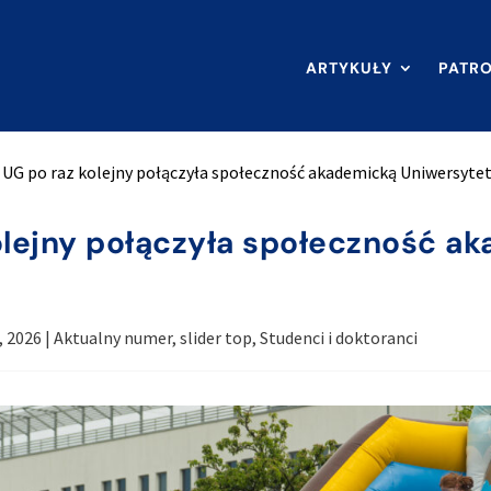
ARTYKUŁY
PATR
 UG po raz kolejny połączyła społeczność akademicką Uniwersyte
olejny połączyła społeczność a
, 2026
|
Aktualny numer
,
slider top
,
Studenci i doktoranci