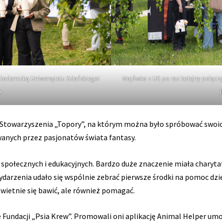
akademicką Uniwersytetu Gdańskiego!
Majówka z UG po raz kolejny połącz
.
 Stowarzyszenia „Topory”, na którym można było spróbować swoich
anych przez pasjonatów świata fantasy.
społecznych i edukacyjnych. Bardzo duże znaczenie miała charytat
darzenia udało się wspólnie zebrać pierwsze środki na pomoc dzi
wietnie się bawić, ale również pomagać.
 Fundacji „Psia Krew”. Promowali oni aplikację Animal Helper um