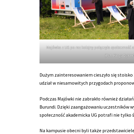
Majówka z UG po raz kolejny połączyła społeczność 
(Fot. Kinga Dykier)
Dużym zainteresowaniem cieszyło się stoisko
udział w niesamowitych przygodach proponow
Podczas Majówki nie zabrakło również działań 
Burundi. Dzięki zaangażowaniu uczestników wy
społeczność akademicka UG potrafi nie tylko ś
Na kampusie obecni byli także przedstawiciele