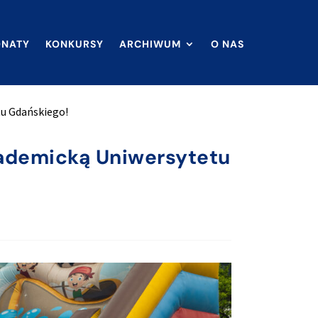
ONATY
KONKURSY
ARCHIWUM
O NAS
tu Gdańskiego!
kademicką Uniwersytetu