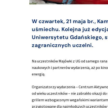
W czwartek, 21 maja br., Kam
uśmiechu. Kolejna już edyc
Uniwersytetu Gdańskiego, s
zagranicznych uczelni.
Na uczestników Majówki z UG od samego rana cz
naukowych i partnerów wydarzenia, aż po kin
energią.
Organizatorzy wydarzenia – Centrum Aktywnośc
od wieku uczestników – nie zabrakło okazji d
grillem wzbogaconym wegańskimi wariantami p
przygotowane dla najmłodszych uczestników wy