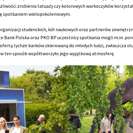
żliwości zrobienia tatuaży czy kolorowych warkoczyków korzystały n
 się spotkaniem wielopokoleniowym.
ganizacji studenckich, kół naukowych oraz partnerów zewnętrzny
ste Bank Polska oraz PKO BP uczestnicy spotkania mogli m.in. p
ą ofertą tychże banków skierowaną do młodych ludzi, zwłaszcza s
i w ten sposób współtworzyło jego wyjątkową atmosferę.