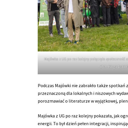
Majówka z UG po raz kolejny połączyła społeczność 
(Fot. Kinga Dykier)
Podczas Majówki nie zabrakło także spotkań z l
przeznaczoną dla lokalnych i niszowych wydaw
porozmawiać o literaturze w wyjątkowej, ple
Majówka z UG po raz kolejny pokazała, jak og
energii. To był dzień pełen integracji, inspir