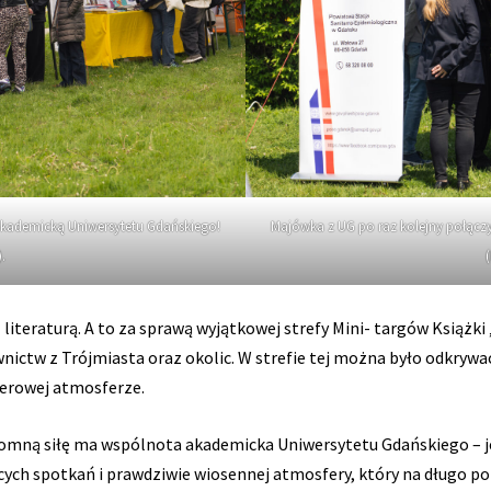
akademicką Uniwersytetu Gdańskiego!
Majówka z UG po raz kolejny połącz
.
iteraturą. A to za sprawą wyjątkowej strefy Mini- targów Książki 
nictw z Trójmiasta oraz okolic. W strefie tej można było odkryw
nerowej atmosferze.
romną siłę ma wspólnota akademicka Uniwersytetu Gdańskiego – je
ujących spotkań i prawdziwie wiosennej atmosfery, który na długo p