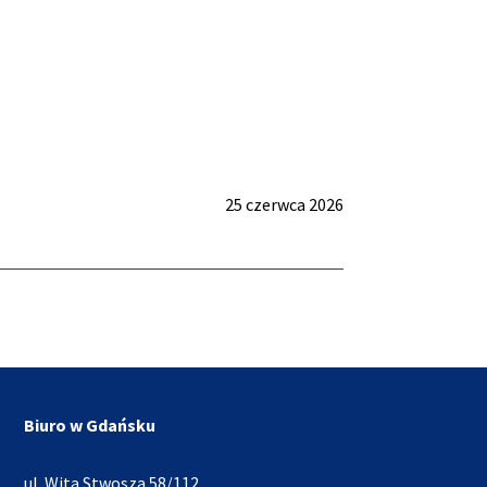
25 czerwca 2026
Biuro w Gdańsku
ul. Wita Stwosza 58/112