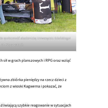
yła społeczność akademicką Uniwersytetu Gdańskiego!
(Fot. Kinga Dykier).
 sił w grach planszowych i RPG oraz wziąć
ywna zbiórka pieniędzy na rzecz dzieci z
eciom z wioski Kagwema i pokazać, że
ożliwiającą szybkie reagowanie w sytuacjach