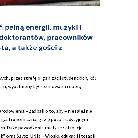
 pełną energii, muzyki i
, doktorantów, pracowników
a, a także gości z
ch, przez strefę organizacji studenckich, kół
iem, wypełniony był rozmowami i dobrą
odowienia – zadbali o to, aby – niezależnie
fa gastronomiczna, gdzie poza tradycyjnym
n. Duże powodzenie miały też atrakcje
 oraz Szysz-UNIę – Wioskę edukacji i terapii