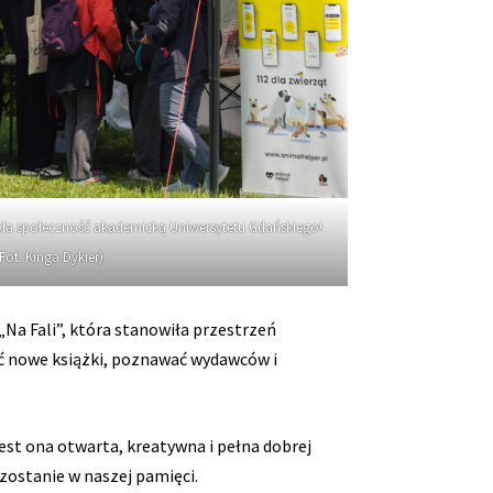
yła społeczność akademicką Uniwersytetu Gdańskiego!
(Fot. Kinga Dykier).
„Na Fali”, która stanowiła przestrzeń
ać nowe książki, poznawać wydawców i
st ona otwarta, kreatywna i pełna dobrej
ozostanie w naszej pamięci.