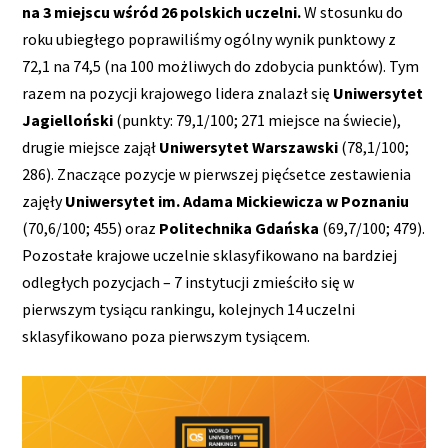
na 3 miejscu wśród 26 polskich uczelni.
W stosunku do
roku ubiegłego poprawiliśmy ogólny wynik punktowy z
72,1 na 74,5 (na 100 możliwych do zdobycia punktów). Tym
razem na pozycji krajowego lidera znalazł się
Uniwersytet
Jagielloński
(punkty: 79,1/100; 271 miejsce na świecie),
drugie miejsce zajął
Uniwersytet Warszawski
(78,1/100;
286). Znaczące pozycje w pierwszej pięćsetce zestawienia
zajęły
Uniwersytet im. Adama Mickiewicza w Poznaniu
(70,6/100; 455) oraz
Politechnika Gdańska
(69,7/100; 479).
Pozostałe krajowe uczelnie sklasyfikowano na bardziej
odległych pozycjach – 7 instytucji zmieściło się w
pierwszym tysiącu rankingu, kolejnych 14 uczelni
sklasyfikowano poza pierwszym tysiącem.