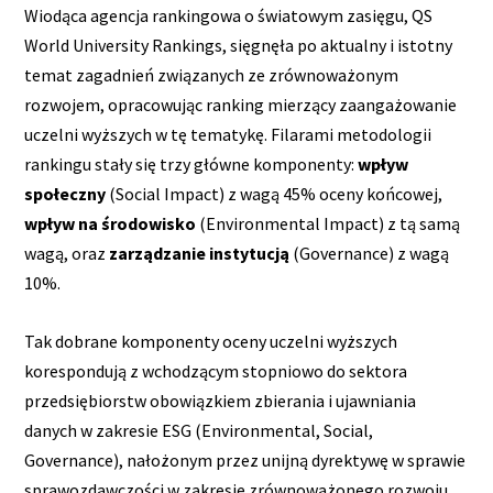
Wiodąca agencja rankingowa o światowym zasięgu, QS
World University Rankings, sięgnęła po aktualny i istotny
temat zagadnień związanych ze zrównoważonym
rozwojem, opracowując ranking mierzący zaangażowanie
uczelni wyższych w tę tematykę. Filarami metodologii
rankingu stały się trzy główne komponenty:
wpływ
społeczny
(Social Impact) z wagą 45% oceny końcowej,
wpływ na środowisko
(Environmental Impact) z tą samą
wagą, oraz
zarządzanie instytucją
(Governance) z wagą
10%.
Tak dobrane komponenty oceny uczelni wyższych
korespondują z wchodzącym stopniowo do sektora
przedsiębiorstw obowiązkiem zbierania i ujawniania
danych w zakresie ESG (Environmental, Social,
Governance), nałożonym przez unijną dyrektywę w sprawie
sprawozdawczości w zakresie zrównoważonego rozwoju