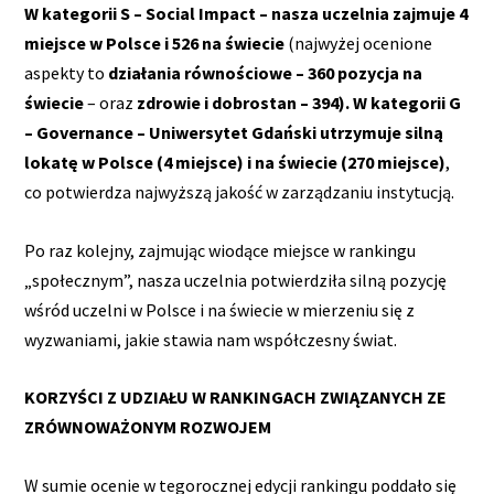
W kategorii S – Social Impact – nasza uczelnia zajmuje 4
miejsce w Polsce i 526 na świecie
(najwyżej ocenione
aspekty to
działania równościowe – 360 pozycja na
świecie
– oraz
zdrowie i dobrostan – 394). W kategorii G
– Governance – Uniwersytet Gdański utrzymuje silną
lokatę w Polsce
(4 miejsce) i na świecie (270 miejsce)
,
co potwierdza najwyższą jakość w zarządzaniu instytucją.
Po raz kolejny, zajmując wiodące miejsce w rankingu
„społecznym”, nasza uczelnia potwierdziła silną pozycję
wśród uczelni w Polsce i na świecie w mierzeniu się z
wyzwaniami, jakie stawia nam współczesny świat.
KORZYŚCI Z UDZIAŁU W RANKINGACH ZWIĄZANYCH ZE
ZRÓWNOWAŻONYM ROZWOJEM
W sumie ocenie w tegorocznej edycji rankingu poddało się