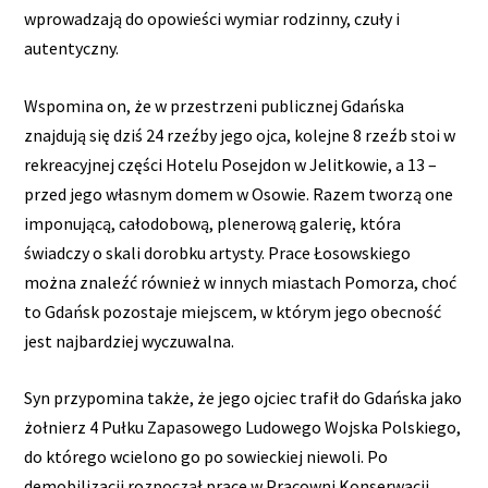
wprowadzają do opowieści wymiar rodzinny, czuły i
autentyczny.
Wspomina on, że w przestrzeni publicznej Gdańska
znajdują się dziś 24 rzeźby jego ojca, kolejne 8 rzeźb stoi w
rekreacyjnej części Hotelu Posejdon w Jelitkowie, a 13 –
przed jego własnym domem w Osowie. Razem tworzą one
imponującą, całodobową, plenerową galerię, która
świadczy o skali dorobku artysty. Prace Łosowskiego
można znaleźć również w innych miastach Pomorza, choć
to Gdańsk pozostaje miejscem, w którym jego obecność
jest najbardziej wyczuwalna.
Syn przypomina także, że jego ojciec trafił do Gdańska jako
żołnierz 4 Pułku Zapasowego Ludowego Wojska Polskiego,
do którego wcielono go po sowieckiej niewoli. Po
demobilizacji rozpoczął pracę w Pracowni Konserwacji