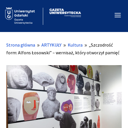
a
Strona główna
ARTYKUŁY
Kultura
„Szczodrość
9
9
9
form: Alfons Łosowski” – wernisaż, który otworzył pamięć