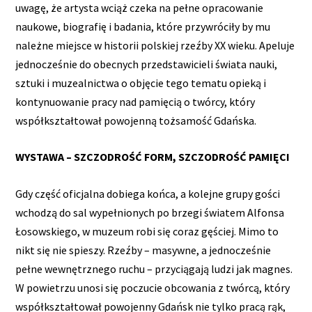
uwagę, że artysta wciąż czeka na pełne opracowanie
naukowe, biografię i badania, które przywróciły by mu
należne miejsce w historii polskiej rzeźby XX wieku. Apeluje
jednocześnie do obecnych przedstawicieli świata nauki,
sztuki i muzealnictwa o objęcie tego tematu opieką i
kontynuowanie pracy nad pamięcią o twórcy, który
współkształtował powojenną tożsamość Gdańska.
WYSTAWA – SZCZODROŚĆ FORM, SZCZODROŚĆ PAMIĘCI
Gdy część oficjalna dobiega końca, a kolejne grupy gości
wchodzą do sal wypełnionych po brzegi światem Alfonsa
Łosowskiego, w muzeum robi się coraz gęściej. Mimo to
nikt się nie spieszy. Rzeźby – masywne, a jednocześnie
pełne wewnętrznego ruchu – przyciągają ludzi jak magnes.
W powietrzu unosi się poczucie obcowania z twórcą, który
współkształtował powojenny Gdańsk nie tylko pracą rąk,