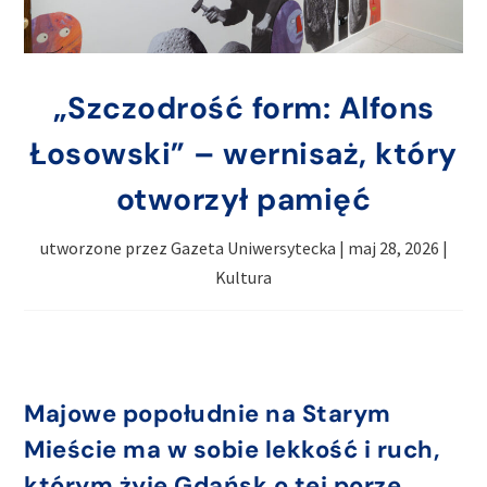
„Szczodrość form: Alfons
Łosowski” – wernisaż, który
otworzył pamięć
utworzone przez
Gazeta Uniwersytecka
|
maj 28, 2026
|
Kultura
Majowe popołudnie na Starym
Mieście ma w sobie lekkość i ruch,
którym żyje Gdańsk o tej porze