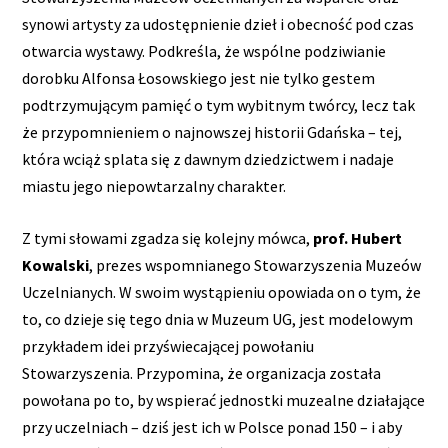
synowi artysty za udostępnienie dzieł i obecność pod czas
otwarcia wystawy. Podkreśla, że wspólne podziwianie
dorobku Alfonsa Łosowskiego jest nie tylko gestem
podtrzymującym pamięć o tym wybitnym twórcy, lecz tak
że przypomnieniem o najnowszej historii Gdańska – tej,
która wciąż splata się z dawnym dziedzictwem i nadaje
miastu jego niepowtarzalny charakter.
Z tymi słowami zgadza się kolejny mówca,
prof. Hubert
Kowalski
, prezes wspomnianego Stowarzyszenia Muzeów
Uczelnianych. W swoim wystąpieniu opowiada on o tym, że
to, co dzieje się tego dnia w Muzeum UG, jest modelowym
przykładem idei przyświecającej powołaniu
Stowarzyszenia. Przypomina, że organizacja została
powołana po to, by wspierać jednostki muzealne działające
przy uczelniach – dziś jest ich w Polsce ponad 150 – i aby