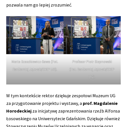
pozwala nam go lepiej zrozumieć.
Marta Szaszkiewicz-Sawa (Fot.
Profesor Piotr Stepnowski
Bartłomiej Jętczak/CKiP UG).
(Fot. Bartłomiej Jętczak/CKiP
UG).
W tym kontekście rektor dziękuje zespołowi Muzeum UG
za przygotowanie projektu i wystawy, a
prof. Magdalenie
Horodeckiej
za inicjatywę zaprezentowania rzeźb Alfonsa
Łosowskiego na Uniwersytecie Gdańskim. Dziękuje również
Stowarzyszeniu Muzeów Uczelnianych za wsparcie oraz