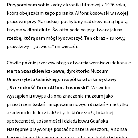
Przypominam sobie kadry z kroniki filmowej z 1976 roku,
którą obejrzałam tego poranka. Alfons Łosowski w swojej
pracowni przy Mariackiej, pochylony nad drewnianą figurą,
trzyma w dłoni dłuto. Światło pada na jego twarz jak na
rzeźbę, którą sam mógłby stworzyć. Ten obraz – surowy,
prawdziwy – „otwiera” mi wieczór.
Chwilę później rzeczywistego otwarcia wernisażu dokonuje
Marta Szaszkiewicz-Sawa
, dyrektorka Muzeum
Uniwersytetu Gdańskiego i współkuratorka wystawy
„Szczodrość form: Alfons Łosowski”
. W swoim
wystąpieniu uwypukla ona znaczenie muzeum jako
przestrzeni badań i inicjowania nowych działań – nie tylko
akademickich, lecz także tych, które służą lokalnej
społeczności, tożsamości i dziedzictwu Gdańska.
Następnie przywołuje postać bohatera wieczoru, Alfonsa
Łosowskiego. Przypomina, że artysta przybył do Gdańska