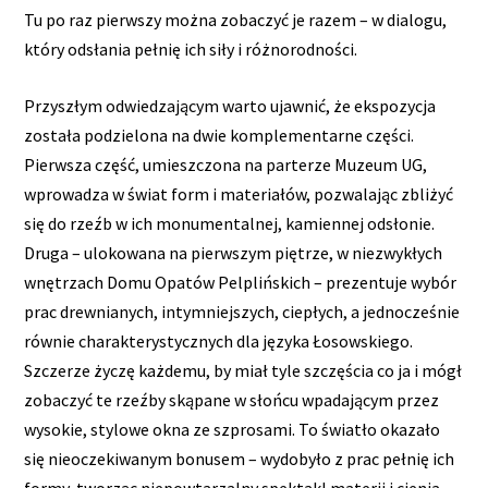
Tu po raz pierwszy można zobaczyć je razem – w dialogu,
który odsłania pełnię ich siły i różnorodności.
Przyszłym odwiedzającym warto ujawnić, że ekspozycja
została podzielona na dwie komplementarne części.
Pierwsza część, umieszczona na parterze Muzeum UG,
wprowadza w świat form i materiałów, pozwalając zbliżyć
się do rzeźb w ich monumentalnej, kamiennej odsłonie.
Druga – ulokowana na pierwszym piętrze, w niezwykłych
wnętrzach Domu Opatów Pelplińskich – prezentuje wybór
prac drewnianych, intymniejszych, ciepłych, a jednocześnie
równie charakterystycznych dla języka Łosowskiego.
Szczerze życzę każdemu, by miał tyle szczęścia co ja i mógł
zobaczyć te rzeźby skąpane w słońcu wpadającym przez
wysokie, stylowe okna ze szprosami. To światło okazało
się nieoczekiwanym bonusem – wydobyło z prac pełnię ich