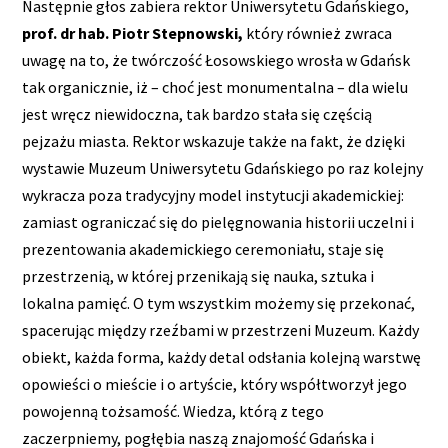
Następnie głos zabiera rektor Uniwersytetu Gdańskiego,
prof. dr hab. Piotr Stepnowski,
który również zwraca
uwagę na to, że twórczość Łosowskiego wrosła w Gdańsk
tak organicznie, iż – choć jest monumentalna – dla wielu
jest wręcz niewidoczna, tak bardzo stała się częścią
pejzażu miasta. Rektor wskazuje także na fakt, że dzięki
wystawie Muzeum Uniwersytetu Gdańskiego po raz kolejny
wykracza poza tradycyjny model instytucji akademickiej:
zamiast ograniczać się do pielęgnowania historii uczelni i
prezentowania akademickiego ceremoniału, staje się
przestrzenią, w której przenikają się nauka, sztuka i
lokalna pamięć. O tym wszystkim możemy się przekonać,
spacerując między rzeźbami w przestrzeni Muzeum. Każdy
obiekt, każda forma, każdy detal odsłania kolejną warstwę
opowieści o mieście i o artyście, który współtworzył jego
powojenną tożsamość. Wiedza, którą z tego
zaczerpniemy, pogłębia naszą znajomość Gdańska i