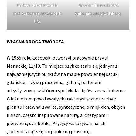
Profesor Hubert Kowalski
Sławomir Łosowski (Fot.
(Fot. Bartłomiej Jętczak/CKiP
Bartłomiej Jętczak/CKiP UG).
UG).
WŁASNA DROGA TWÓRCZA
W 1955 roku Łosowski otworzył pracownię przy ul.
Mariackiej 11/13. To miejsce szybko stało się jednym z
najważniejszych punktów na mapie powojennej sztuki
gdańskiej – żywą pracownią, galerią i salonem
artystycznym, w którym spotykała się ówczesna bohema.
Właśnie tam powstawały charakterystyczne rzeźby z
granitu i drewna: zwarte, syntetyczne, o miękkich, obłych
liniach, często inspirowane naturą, archetypami i
pierwotną symboliką. Krytycy wskazywali na ich
„totemiczną” siłę i organiczną prostotę.