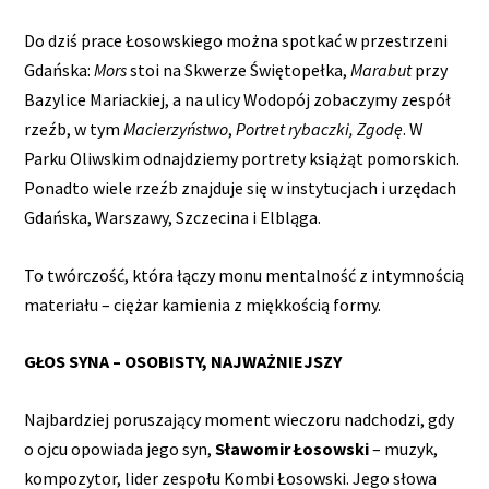
Do dziś prace Łosowskiego można spotkać w przestrzeni
Gdańska:
Mors
stoi na Skwerze Świętopełka,
Marabut
przy
Bazylice Mariackiej, a na ulicy Wodopój zobaczymy zespół
rzeźb, w tym
Macierzyństwo
,
Portret rybaczki, Zgodę
. W
Parku Oliwskim odnajdziemy portrety książąt pomorskich.
Ponadto wiele rzeźb znajduje się w instytucjach i urzędach
Gdańska, Warszawy, Szczecina i Elbląga.
To twórczość, która łączy monu mentalność z intymnością
materiału – ciężar kamienia z miękkością formy.
GŁOS SYNA – OSOBISTY, NAJWAŻNIEJSZY
Najbardziej poruszający moment wieczoru nadchodzi, gdy
o ojcu opowiada jego syn,
Sławomir Łosowski
– muzyk,
kompozytor, lider zespołu Kombi Łosowski. Jego słowa