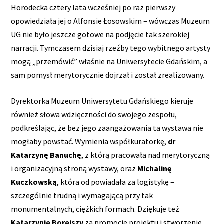
Horodecka cztery lata wcześniej po raz pierwszy
opowiedziała jej o Alfonsie Łosowskim – wówczas Muzeum
UG nie było jeszcze gotowe na podjęcie tak szerokiej
narracji. Tymczasem dzisiaj rzeźby tego wybitnego artysty
mogą „przemówić” właśnie na Uniwersytecie Gdańskim, a
sam pomysł merytorycznie dojrzał i został zrealizowany.
Dyrektorka Muzeum Uniwersytetu Gdańskiego kieruje
również słowa wdzięczności do swojego zespołu,
podkreślając, że bez jego zaangażowania ta wystawa nie
mogłaby powstać. Wymienia współkuratorkę,
dr
Katarzynę Banuchę
, z którą pracowała nad merytoryczną
i organizacyjną stroną wystawy, oraz
Michalinę
Kuczkowską
, która od powiadała za logistykę –
szczególnie trudną i wymagającą przy tak
monumentalnych, ciężkich formach. Dziękuje też
Katarzynie Borejszy
za promocję projektu i stworzenie