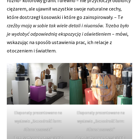
różno- kolorowy granit i drewno – nie przytłoczył odbiorcy
ciężarem, ale ujawnił wszystkie swoje naturalne cechy,
które dostrzegł Łosowski i które go zainspirowały. – T
e
rzeźby mają w sobie tak wiele
detali i niuansów. Trzeba było
je wydobyć odpowiednią ekspozycją i oświetleniem
– mówi,
wskazując na sposób ustawienia prac, ich relacje z
otoczeniem i światłem.
Eksponaty prezentowane na
Eksponaty prezentowane na
wystawie „Szczodrość form:
wystawie „Szczodrość form:
Alfons Łosowski”
Alfons Łosowski”
(Fot. Bartłomiej Jętczak/CKiP
(Fot. Bartłomiej Jętczak/CKiP