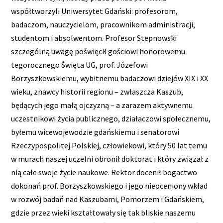
współtworzyli Uniwersytet Gdański: profesorom,
badaczom, nauczycielom, pracownikom administracji,
studentom i absolwentom. Profesor Stepnowski
szczególną uwagę poświęcił gościowi honorowemu
tegorocznego Święta UG, prof. Józefowi
Borzyszkowskiemu, wybitnemu badaczowi dziejów XIX i XX
wieku, znawcy historii regionu – zwłaszcza Kaszub,
będących jego małą ojczyzną – a zarazem aktywnemu
uczestnikowi życia publicznego, działaczowi społecznemu,
byłemu wicewojewodzie gdańskiemu i senatorowi
Rzeczypospolitej Polskiej, człowiekowi, który 50 lat temu
w murach naszej uczelni obronił doktorat i który związał z
nią całe swoje życie naukowe. Rektor docenił bogactwo
dokonań prof. Borzyszkowskiego i jego nieoceniony wkład
w rozwój badań nad Kaszubami, Pomorzem i Gdańskiem,
gdzie przez wieki kształtowały się tak bliskie naszemu