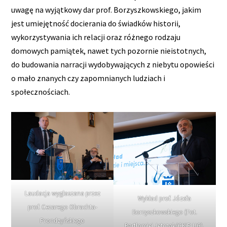
uwagę na wyjątkowy dar prof. Borzyszkowskiego, jakim
jest umiejętność docierania do świadków historii,
wykorzystywania ich relacji oraz różnego rodzaju
domowych pamiątek, nawet tych pozornie nieistotnych,
do budowania narracji wydobywających z niebytu opowieści
o mało znanych czy zapomnianych ludziach i
społecznościach.
Laudacja wygłaszana przez
Wykład prof. Józefa
prof. Cezarego Obrachta-
Borzyszkowskiego (Fot.
Prondzyńskiego
Bartłomiej Jętczak/CKiP UG).