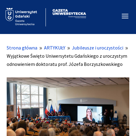
a
Strona główna
ARTYKUŁY
Jubileusze i uroczystości
9
9
9
Wyjątkowe Święto Uniwersytetu Gdańskiego z uroczystym
odnowieniem doktoratu prof. Józefa Borzyszkowskiego