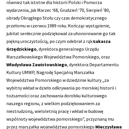
również tak istotne dla historii Polski i Pomorza
wydarzenia, jak Marzec ‘68, Grudzień ‘70, Sierpień ’80,
obrady Okrągłego Stołu czy czas demokratycznego
przełomu w czerwcu 1989 roku. Kończąc wystąpienie,
jubilat serdecznie podziękował za uhonorowanie go tak
piękną uroczystością, po czym odebrał z rąk
Łukasza
Grzędzickiego
, dyrektora generalnego Urzędu
Marszałkowskiego Województwa Pomorskiego, oraz
Władysława Zawistowskiego
, dyrektora Departamentu
Kultury UMWP, Nagrodę Specjalną Marszałka
Województwa Pomorskiego w dziedzinie kultury „za
wybitny wkład w dzieło odkrywania po morskiej historii i
tożsamości oraz zachowania dorobku kulturowego
naszego regionu, z wielkim podziękowaniem za
niestrudzoną, wieloletnią pracę i wkład w budowę
wspólnoty województwa pomorskiego”, przyznaną mu
przez marszałka województwa pomorskiego
Mieczysława