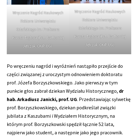
Wręczenie Nagród Naukowych
Wręczenie Nagród Naukowych
Rektora Uniwersytetu
Rektora Uniwersytetu
Gdańskiego im. Profesora
Gdańskiego im. Profesora
Karola Taylora (Fot. Bartłomiej
Karola Taylora (Fot. Bartłomiej
Jętczak/CKiP UG).
Jętczak/CKiP UG).
Po wręczeniu nagród i wyróżnień nastąpiło przejście do
części związanej z uroczystym odnowieniem doktoratu
prof. Józefa Borzyszkowskiego. Jako pierwszy w tym
punkcie głos zabrał dziekan Wydziału Historycznego,
dr
hab. Arkadiusz Janicki, prof. UG
. Przedstawiając sylwetkę
prof. Borzyszkowskiego, dziekan podkreślał związki
jubilata z Kaszubami i Wydziałem Historycznym, na
którym prof. Borzyszkowski spędził łącznie 52 lata,
najpierw jako student, a następnie jako jego pracownik.