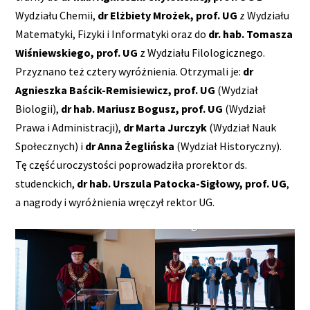
Wydziału Chemii,
dr Elżbiety Mrożek, prof. UG
z Wydziału
Matematyki, Fizyki i Informatyki oraz do
dr. hab. Tomasza
Wiśniewskiego, prof. UG
z Wydziału Filologicznego.
Przyznano też cztery wyróżnienia. Otrzymali je:
dr
Agnieszka Baścik-Remisiewicz, prof. UG
(Wydział
Biologii),
dr hab. Mariusz Bogusz, prof. UG
(Wydział
Prawa i Administracji),
dr Marta Jurczyk
(Wydział Nauk
Społecznych) i
dr Anna Żeglińska
(Wydział Historyczny).
Tę część uroczystości poprowadziła prorektor ds.
studenckich,
dr hab. Urszula Patocka-Sigłowy, prof. UG
,
a nagrody i wyróżnienia wręczył rektor UG.