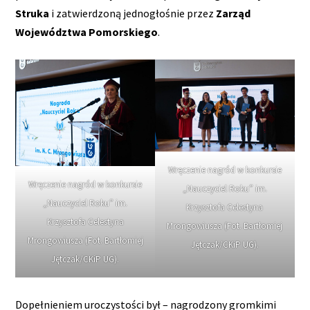
Struka
i zatwierdzoną jednogłośnie przez
Zarząd
Województwa Pomorskiego
.
Wręczenie nagród w konkursie
Wręczenie nagród w konkursie
„Nauczyciel Roku” im.
„Nauczyciel Roku” im.
Krzysztofa Celestyna
Krzysztofa Celestyna
Mrongowiusza (Fot. Bartłomiej
Mrongowiusza (Fot. Bartłomiej
Jętczak/CKiP UG).
Jętczak/CKiP UG).
Dopełnieniem uroczystości był – nagrodzony gromkimi