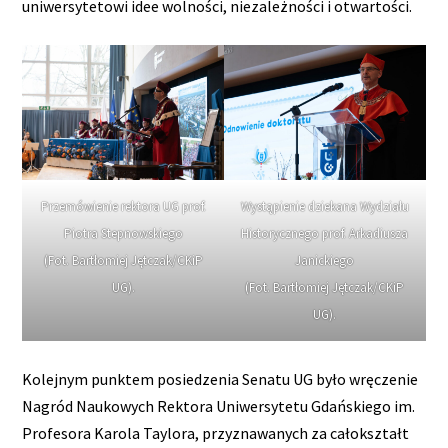
uniwersytetowi idee wolności, niezależności i otwartości.
Przemówienie rektora UG prof.
Wystąpienie dziekana Wydziału
Piotra Stepnowskiego
Historycznego prof. Arkadiusza
(Fot. Bartłomiej Jętczak/CKiP
Janickiego
UG).
(Fot. Bartłomiej Jętczak/CKiP
UG).
Kolejnym punktem posiedzenia Senatu UG było wręczenie
Nagród Naukowych Rektora Uniwersytetu Gdańskiego im.
Profesora Karola Taylora, przyznawanych za całokształt