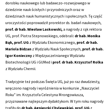
dorobku naukowego lub badawczo-rozwojowego w
dziedzinie nauk ścisłych i przyrodniczych oraz w
dziedzinach nauk humanistycznych i społecznych. Tę część
uroczystości poprowadził prorektor ds. badań naukowych,
prof. dr hab. Wiesław Laskowski,
a nagrody z rąk rektora
UG, prof. Piotra Stepnowskiego, odebrali:
dr hab. Monika
Bąk, prof. UG
z Wydziału Ekonomicznego,
prof. dr hab.
Mariola Bidzan
z Wydziału Nauk Społecznych,
prof. dr hab.
Igor Konieczny
z Międzyuczelnianego Wydziału
Biotechnologii UG i GUMed i
prof. dr hab. Krzysztof Rolka
z Wydziału Chemii.
Tradycyjnie też podczas Święta UG, już po raz dwudziesty,
wręczono nagrody i wyróżnienia w konkursie „Nauczyciel
Roku” im. Krzysztofa Celestyna Mrongowiusza,
przyznawane najlepszym dydaktykom. W tym roku nagrody
trafiły do
dr hab. Agnieszki Chylewskiej, prof. UG
z