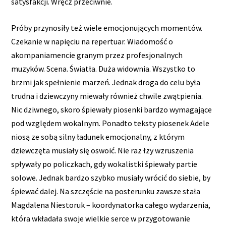
satysfakcji. Wręcz przeciwnie.
Próby przynosiły też wiele emocjonujących momentów.
Czekanie w napięciu na repertuar. Wiadomość o
akompaniamencie granym przez profesjonalnych
muzyków. Scena. Światła. Duża widownia. Wszystko to
brzmi jak spełnienie marzeń. Jednak droga do celu była
trudna i dziewczyny miewały również chwile zwątpienia.
Nic dziwnego, skoro śpiewały piosenki bardzo wymagające
pod względem wokalnym. Ponadto teksty piosenek Adele
niosą ze sobą silny ładunek emocjonalny, z którym
dziewczęta musiały się oswoić. Nie raz łzy wzruszenia
spływały po policzkach, gdy wokalistki śpiewały partie
solowe. Jednak bardzo szybko musiały wrócić do siebie, by
śpiewać dalej. Na szczęście na posterunku zawsze stała
Magdalena Niestoruk – koordynatorka całego wydarzenia,
która wkładała swoje wielkie serce w przygotowanie