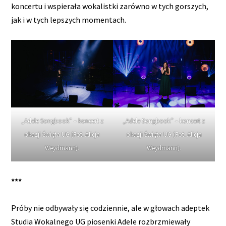
koncertu i wspierała wokalistki zarówno w tych gorszych,
jak i w tych lepszych momentach.
„Adele Songbook” – koncert z
„Adele Songbook” – koncert z
okazji Święta UG (Fot. Alicja
okazji Święta UG (Fot. Alicja
Weydmann).
Weydmann).
***
Próby nie odbywały się codziennie, ale w głowach adeptek
Studia Wokalnego UG piosenki Adele rozbrzmiewały