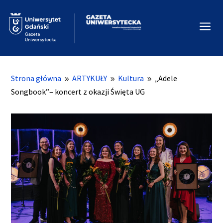
a
Strona główna
ARTYKUŁY
Kultura
„Adele
9
9
9
Songbook”– koncert z okazji Święta UG