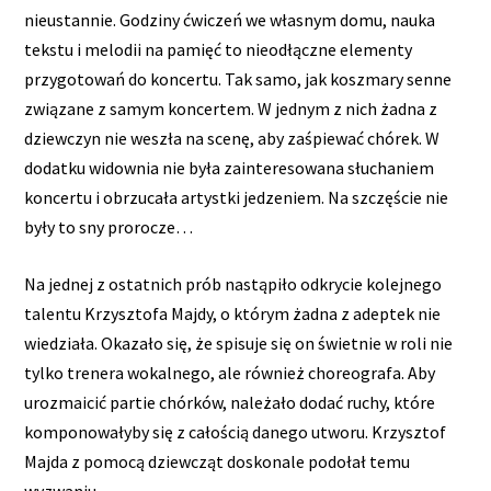
nieustannie. Godziny ćwiczeń we własnym domu, nauka
tekstu i melodii na pamięć to nieodłączne elementy
przygotowań do koncertu. Tak samo, jak koszmary senne
związane z samym koncertem. W jednym z nich żadna z
dziewczyn nie weszła na scenę, aby zaśpiewać chórek. W
dodatku widownia nie była zainteresowana słuchaniem
koncertu i obrzucała artystki jedzeniem. Na szczęście nie
były to sny prorocze…
Na jednej z ostatnich prób nastąpiło odkrycie kolejnego
talentu Krzysztofa Majdy, o którym żadna z adeptek nie
wiedziała. Okazało się, że spisuje się on świetnie w roli nie
tylko trenera wokalnego, ale również choreografa. Aby
urozmaicić partie chórków, należało dodać ruchy, które
komponowałyby się z całością danego utworu. Krzysztof
Majda z pomocą dziewcząt doskonale podołał temu