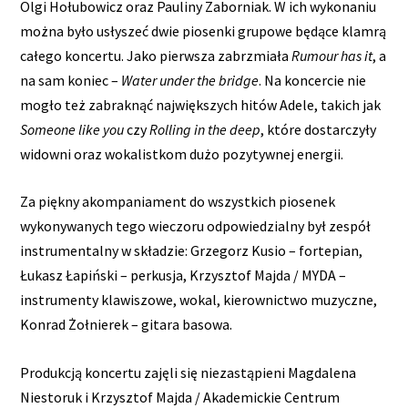
Olgi Hołubowicz oraz Pauliny Zaborniak. W ich wykonaniu
można było usłyszeć dwie piosenki grupowe będące klamrą
całego koncertu. Jako pierwsza zabrzmiała
Rumour has it
, a
na sam koniec –
Water under the bridge
. Na koncercie nie
mogło też zabraknąć największych hitów Adele, takich jak
Someone like you
czy
Rolling in the deep
, które dostarczyły
widowni oraz wokalistkom dużo pozytywnej energii.
Za piękny akompaniament do wszystkich piosenek
wykonywanych tego wieczoru odpowiedzialny był zespół
instrumentalny w składzie: Grzegorz Kusio – fortepian,
Łukasz Łapiński – perkusja, Krzysztof Majda / MYDA –
instrumenty klawiszowe, wokal, kierownictwo muzyczne,
Konrad Żołnierek – gitara basowa.
Produkcją koncertu zajęli się niezastąpieni Magdalena
Niestoruk i Krzysztof Majda / Akademickie Centrum