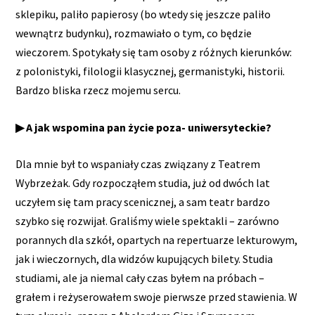
sklepiku, paliło papierosy (bo wtedy się jeszcze paliło
wewnątrz budynku), rozmawiało o tym, co będzie
wieczorem. Spotykały się tam osoby z różnych kierunków:
z polonistyki, filologii klasycznej, germanistyki, historii.
Bardzo bliska rzecz mojemu sercu.
▶ A jak wspomina pan życie poza- uniwersyteckie?
Dla mnie był to wspaniały czas związany z Teatrem
Wybrzeżak. Gdy rozpocząłem studia, już od dwóch lat
uczyłem się tam pracy scenicznej, a sam teatr bardzo
szybko się rozwijał. Graliśmy wiele spektakli – zarówno
porannych dla szkół, opartych na repertuarze lekturowym,
jak i wieczornych, dla widzów kupujących bilety. Studia
studiami, ale ja niemal cały czas byłem na próbach –
grałem i reżyserowałem swoje pierwsze przed stawienia. W