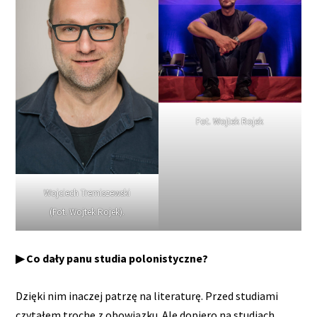
Fot. Wojtek Rojek
Wojciech Tremiszewski
(Fot. Wojtek Rojek).
▶ Co dały panu studia polonistyczne?
Dzięki nim inaczej patrzę na literaturę. Przed studiami
czytałem trochę z obowiązku. Ale dopiero na studiach