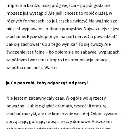
Impro ma bardzo niski próg wejścia – po pół godzinie
możesz już wystąpić. Ale jeśli chcesz to robić dłużej, w
różnych formatach, to już trzeba ćwiczyć. Najważniejsze
nie jest wypluwanie miliona pomysłów. Najważniejsze jest
słuchanie. Bycie skupionym na partnerze. Co powiedział?
Jak się zachował? Co z tego wynika? To się ćwiczy. Ale
ćwiczenie jest fajne – bo opiera się na zabawie, wygłupach,
wspólnym tworzeniu. Impro to komunikacja, relacja,
wspólna obecność. Warto.
▶ Co pan robi, żeby odpocząć od pracy?
Nie jestem zabawny cały czas. W ogóle wolę rzeczy
poważne – lubię oglądać dramaty, czytać literaturę,
słuchać muzyki, ale nie koniecznie wesołej. Odpoczywam…
sprzątając, gotując, robiąc rzeczy domowe. Puszczam
sobie muzykę i odcinam się od myślenia o mailach czy