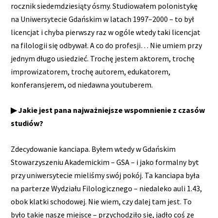
rocznik siedemdziesiąty ósmy. Studiowałem polonistykę
na Uniwersytecie Gdańskim w latach 1997–2000 – to był
licencjat i chyba pierwszy raz w ogóle wtedy taki licencjat
na filologii się odbywał. A co do profesji… Nie umiem przy
jednym długo usiedzieć. Trochę jestem aktorem, trochę
improwizatorem, trochę autorem, edukatorem,
konferansjerem, od niedawna youtuberem.
▶ Jakie jest pana najważniejsze wspomnienie z czasów
studiów?
Zdecydowanie kanciapa. Byłem wtedy w Gdańskim
Stowarzyszeniu Akademickim – GSA – i jako formalny byt
przy uniwersytecie mieliśmy swój pokój. Ta kanciapa była
na parterze Wydziału Filologicznego – niedaleko auli 1.43,
obok klatki schodowej. Nie wiem, czy dalej tam jest. To
było takie nasze miejsce – przychodziło się, jadło coś ze