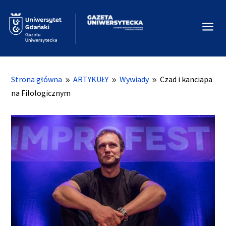
a
Strona główna
ARTYKUŁY
Wywiady
Czad i kanciapa
9
9
9
na Filologicznym