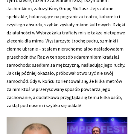
tym okresie, razem z Abelardem Gizą i Szymonem
Jachimkiem, założyliśmy Grupę Muflasz. Jej szalone
spektakle, balansujące na pograniczu teatru, kabaretu i
czystego absurdu, szybko zyskały miano kultowych. Dzięki
działalności w Wybrzeżaku trafiały mi się także nietypowe
zlecenia dla mima. Wystarczyło trochę pudru, szminki i
ciemne ubranie – stałem nieruchomo albo naśladowałem
przechodniów. Raz w ten sposób udaremniłem kradzież
samochodu: szedłem za mężczyzną, naśladując jego ruchy.
Jak się później okazało, próbował otworzyć nie swój
samochód. Gdy w końcu zorientował się, że kilka metrów
za nim ktoś w przerysowany sposób powtarza jego
zachowanie, a dodatkowo przygląda się temu kilka osób,
zaklął pod nosem i szybko się oddalił.