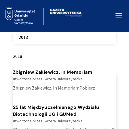
a
Home
Wydania Internetowe
Kategoria:
9
9
2018
2018
Zbigniew Żakiewicz. In Memoriam
utworzone przez
Gazeta Uniwersytecka
Zbigniew Żakiewicz. In MemoriamPobierz
25 lat Międzyuczelnianego Wydziału
Biotechnologii UG i GUMed
utworzone przez
Gazeta Uniwersytecka