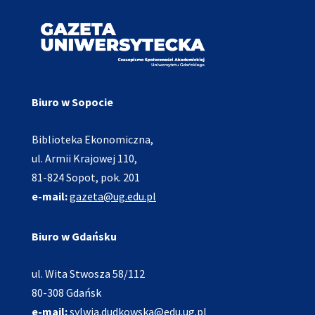
Biuro w Sopocie
Biblioteka Ekonomiczna,
ul. Armii Krajowej 110,
81-824 Sopot, pok. 201
e-mail:
gazeta@ug.edu.pl
Biuro w Gdańsku
ul. Wita Stwosza 58/112
80-308 Gdańsk
e-mail:
sylwia.dudkowska@edu.ug.pl