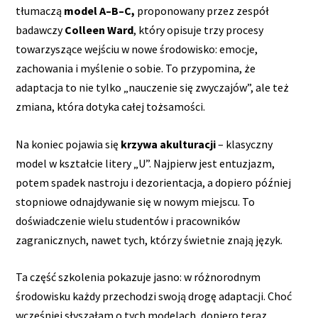
tłumaczą
model A–B–C,
proponowany przez zespół
badawczy
Colleen Ward
, który opisuje trzy procesy
towarzyszące wejściu w nowe środowisko: emocje,
zachowania i myślenie o sobie. To przypomina, że
adaptacja to nie tylko „nauczenie się zwyczajów”, ale też
zmiana, która dotyka całej tożsamości.
Na koniec pojawia się
krzywa akulturacji
– klasyczny
model w kształcie litery „U”. Najpierw jest entuzjazm,
potem spadek nastroju i dezorientacja, a dopiero później
stopniowe odnajdywanie się w nowym miejscu. To
doświadczenie wielu studentów i pracowników
zagranicznych, nawet tych, którzy świetnie znają język.
Ta część szkolenia pokazuje jasno: w różnorodnym
środowisku każdy przechodzi swoją drogę adaptacji. Choć
wcześniej słyszałam o tych modelach, dopiero teraz