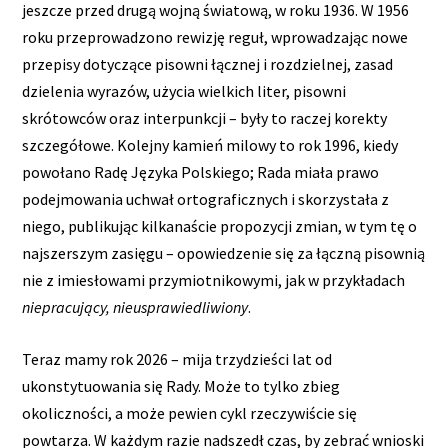
jeszcze przed drugą wojną światową, w roku 1936. W 1956
roku przeprowadzono rewizję reguł, wprowadzając nowe
przepisy dotyczące pisowni łącznej i rozdzielnej, zasad
dzielenia wyrazów, użycia wielkich liter, pisowni
skrótowców oraz interpunkcji – były to raczej korekty
szczegółowe. Kolejny kamień milowy to rok 1996, kiedy
powołano Radę Języka Polskiego; Rada miała prawo
podejmowania uchwał ortograficznych i skorzystała z
niego, publikując kilkanaście propozycji zmian, w tym tę o
najszerszym zasięgu – opowiedzenie się za łączną pisownią
nie z imiesłowami przymiotnikowymi, jak w przykładach
niepracujący, nieusprawiedliwiony
.
Teraz mamy rok 2026 – mija trzydzieści lat od
ukonstytuowania się Rady. Może to tylko zbieg
okoliczności, a może pewien cykl rzeczywiście się
powtarza. W każdym razie nadszedł czas, by zebrać wnioski