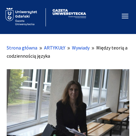
a
Strona główna
ARTYKUŁY
Wywiady
Między teorią a
9
9
9
codziennością języka