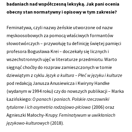
badaniach nad współczesną leksyką. Jak pani ocenia
obecny stan normatywny i opisowy w tym zakresie?
Feminatywa, czyli nazwy żeńskie utworzone od nazw
męskoosobowych za pomocą właściwych formantów
słowotwórczych – przywołuję tu definicję świętej pamięci
profesora Bogusława Krei – doczekały się licznych i
wszechstronnych ujęć w literaturze przedmiotu. Warto
sięgnąć choćby do rozpraw zamieszczonych w tomie
dziewiątym z cyklu
Język a kultura – Płeć w języku i kulturze
pod redakcją Janusza Anusiewicza i Kwiryny Handke
(wydanym w 1994 roku) czy do nowszych publikacji – Marka
Łazińskiego:
O panach i paniach. Polskie rzeczowniki
tytularne i ich asymetria rodzajowo-płciowa
(2006) oraz
Agnieszki Małochy-Krupy:
Feminatywum w uwikłaniach
językowo-kulturowych
(2018).