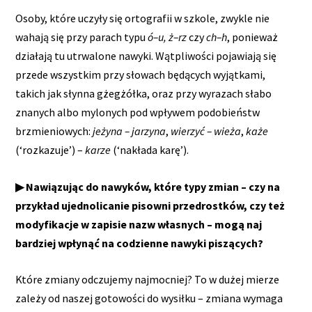
Osoby, które uczyły się ortografii w szkole, zwykle nie
wahają się przy parach typu
ó–u, ż–rz
czy
ch–h
, ponieważ
działają tu utrwalone nawyki. Wątpliwości pojawiają się
przede wszystkim przy słowach będących wyjątkami,
takich jak słynna gżegżółka, oraz przy wyrazach słabo
znanych albo mylonych pod wpływem podobieństw
brzmieniowych:
jeżyna – jarzyna
,
wierzyć – wieża
,
każe
(‘rozkazuje’) –
karze
(‘nakłada karę’).
▶ Nawiązując do nawyków, które typy zmian – czy na
przykład ujednolicanie pisowni przedrostków, czy też
modyfikacje w zapisie nazw własnych – mogą naj
bardziej wpłynąć na codzienne nawyki piszących?
Które zmiany odczujemy najmocniej? To w dużej mierze
zależy od naszej gotowości do wysiłku – zmiana wymaga