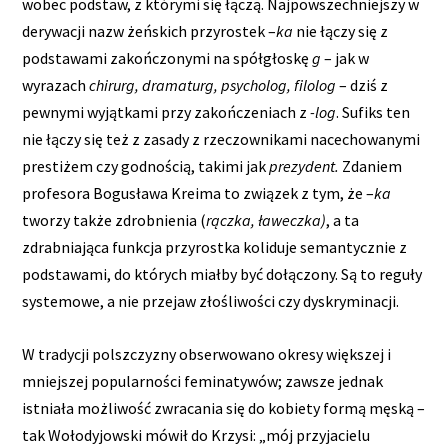
wobec podstaw, z którymi się łączą. Najpowszechniejszy w
derywacji nazw żeńskich przyrostek –
ka
nie łączy się z
podstawami zakończonymi na spółgłoskę
g
– jak w
wyrazach
chirurg, dramaturg, psycholog, filolog
– dziś z
pewnymi wyjątkami przy zakończeniach z
-log
. Sufiks ten
nie łączy się też z zasady z rzeczownikami nacechowanymi
prestiżem czy godnością, takimi jak
prezydent.
Zdaniem
profesora Bogusława Kreima to związek z tym, że –
ka
tworzy także zdrobnienia (
rączka, ławeczka)
, a ta
zdrabniająca funkcja przyrostka koliduje semantycznie z
podstawami, do których miałby być dołączony. Są to reguły
systemowe, a nie przejaw złośliwości czy dyskryminacji.
W tradycji polszczyzny obserwowano okresy większej i
mniejszej popularności feminatywów; zawsze jednak
istniała możliwość zwracania się do kobiety formą męską –
tak Wołodyjowski mówił do Krzysi: „mój przyjacielu