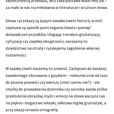
skutecznością przekazu, lecz taka postawa budzi mój żal –
za mało w nas rozmiłowania w literaturze i w sztuce słowa.
Słowa i przekazy są żywym świadectwem historii; w nich
zapisane są sposób postrzegania świata i pamięć
doświadczeń przodków. Ulegając trendom globalizacji,
cyfryzacji czy zwykłej obojętności, narażamy to
dziedzictwo na utratę i ryzykujemy zagubienie własnej
tożsamości.
W każdej chwili możemy to zmienić. Zachęcam do bardziej
świadomego obcowania z językiem – niekoniecznie od razu
do pisania powieści czy wierszy (choć czemu nie?) – ale
choćby do prowadzenia dziennika czy sennika: każda próba
przełożenia obrazów, myśli i emocji na słowa wyczula nas
na piękno i bogactwo leksyki, odkrywa logikę gramatyki, a
przy okazji utrwala ortografię.