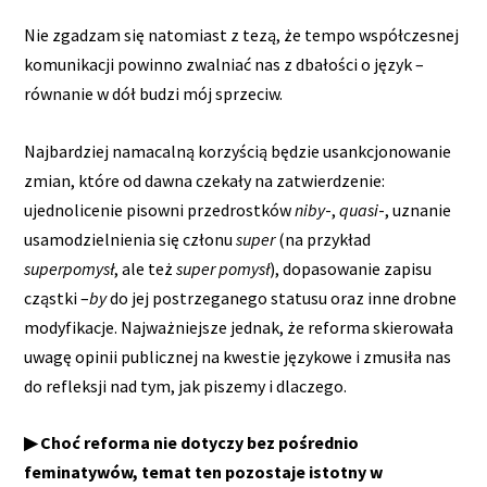
Nie zgadzam się natomiast z tezą, że tempo współczesnej
komunikacji powinno zwalniać nas z dbałości o język –
równanie w dół budzi mój sprzeciw.
Najbardziej namacalną korzyścią będzie usankcjonowanie
zmian, które od dawna czekały na zatwierdzenie:
ujednolicenie pisowni przedrostków
niby
-,
quasi
-, uznanie
usamodzielnienia się członu
super
(na przykład
superpomysł
, ale też
super pomysł
), dopasowanie zapisu
cząstki –
by
do jej postrzeganego statusu oraz inne drobne
modyfikacje. Najważniejsze jednak, że reforma skierowała
uwagę opinii publicznej na kwestie językowe i zmusiła nas
do refleksji nad tym, jak piszemy i dlaczego.
▶ Choć reforma nie dotyczy bez pośrednio
feminatywów, temat ten pozostaje istotny w