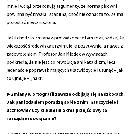
mnie i wciąż przekonują argumenty, że norma pisowni
powinna być trwała i stabilna, choć nie oznacza to, że ma
pozostać niewzruszona.
Jeśli chodzi o zmiany wprowadzone w tym roku, widzę, że
większość środowiska przyjmuje je pozytywnie, a nawet z
zadowoleniem. Profesor Jan Miodek w wywiadach
podkreśla, że nie jest to rewolucja ani kataklizm, lecz
jedenaście poprawek mających ułatwić życie i usunąć – jak
to ujmuje – „haki”.
▶ Zmiany w ortografii zawsze odbijają się na szkołach.
Jak pani zdaniem poradzą sobie z nimi nauczyciele i
uczniowie? Czy kilkuletni okres przejściowy to
rozsądne rozwiązanie?
Wierzę, że nauczyciele i uczniowie poradzą sobie, bo nie