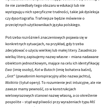
ile nie zaniedbały tego obszaru w edukacji lub nie
występują u nich specyficzne trudności, takie jak dysleksja
czy dysortografia. Trafniejsze będzie mówienie o
przeciętnych użytkownikach języka polskiego.
Potrzeba rozróżnień znaczeniowych pojawia się w
konkretnych sytuacjach, na przykład, gdy trzeba
zdecydować o użyciu wielkiej lub małej litery. Zasadniczo
wielką literą zapisujemy nazwy własne – miana nadawane
obiektom jednostkowym, mające na celu ich identyfikację:
Ewa
(imię osoby),
Kot w Butach
(imię bohatera baśni),
„Grot”
(pseudonim konspiracyjny albo nazwa jachtu),
Walkiria
(tytuł opery). To rozumienie jest intuicyjne, ale nie
zawsze mamy pewność, co w konstrukcjach
wielowyrazowych stanowi nazwę własną, a co określenie
pospolite – stąd wątpliwości przy wyrażeniach typu
Miś