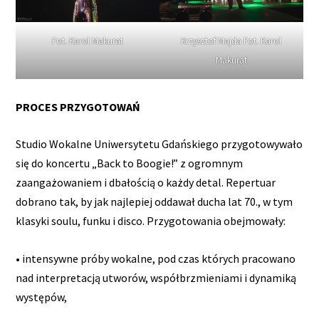
Fot. Karol Makurat
Krzysztof Majda Fot. Karol
Makurat
PROCES PRZYGOTOWAŃ
Studio Wokalne Uniwersytetu Gdańskiego przygotowywało
się do koncertu „Back to Boogie!” z ogromnym
zaangażowaniem i dbałością o każdy detal. Repertuar
dobrano tak, by jak najlepiej oddawał ducha lat 70., w tym
klasyki soulu, funku i disco. Przygotowania obejmowały:
• intensywne próby wokalne, pod czas których pracowano
nad interpretacją utworów, współbrzmieniami i dynamiką
występów,