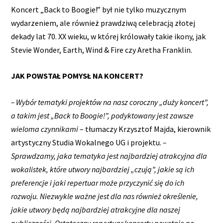
Koncert „Back to Boogie!” był nie tylko muzycznym
wydarzeniem, ale również prawdziwą celebracją złotej
dekady lat 70. XX wieku, w której królowały takie ikony, jak
Stevie Wonder, Earth, Wind & Fire czy Aretha Franklin.
JAK POWSTAŁ POMYSŁ NA KONCERT?
– Wybór tematyki projektów na nasz coroczny „duży koncert”,
a takim jest „Back to Boogie!”, podyktowany jest zawsze
wieloma czynnikami
– tłumaczy Krzysztof Majda, kierownik
artystyczny Studia Wokalnego UG i projektu.
–
Sprawdzamy, jaka tematyka jest najbardziej atrakcyjna dla
wokalistek, które utwory najbardziej „czują”, jakie są ich
preferencje i jaki repertuar może przyczynić się do ich
rozwoju. Niezwykle ważne jest dla nas również określenie,
jakie utwory będą najbardziej atrakcyjne dla naszej
publiczności. Ostateczny repertuar koncertu powstaje po