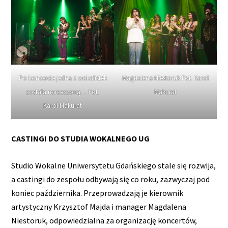
Po koncercie jedna z wokalistek
Magdalena Niestoruk Fot. Karol
została narzeczoną… Fot.
Makurat
Karol Makurat
CASTINGI DO STUDIA WOKALNEGO UG
Studio Wokalne Uniwersytetu Gdańskiego stale się rozwija,
a castingi do zespołu odbywają się co roku, zazwyczaj pod
koniec października. Przeprowadzają je kierownik
artystyczny Krzysztof Majda i manager Magdalena
Niestoruk, odpowiedzialna za organizację koncertów,