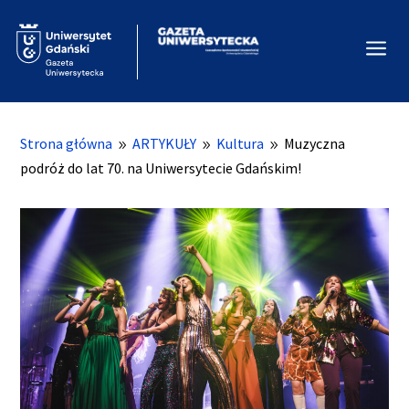
a
Strona główna
ARTYKUŁY
Kultura
Muzyczna
9
9
9
podróż do lat 70. na Uniwersytecie Gdańskim!