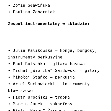
• Zofia Sławińska
• Paulina Zaborniak
Zespół instrumentalny w składzie:
• Julia Palikowska ‒ konga, bongosy,
instrumenty perkusyjne
• Paul Rutschka ‒ gitara basowa
• Michał „Wierzba” Saidowski ‒ gitary
• Mikołaj Stańko ‒ perkusja
• Ariel Suchowiecki ‒ instrumenty 
klawiszowe
• Piotr Urbański ‒ trąbka
• Marcin Janek ‒ saksofony
• Piotr „Puzon” Żarnoch ‒ puzon