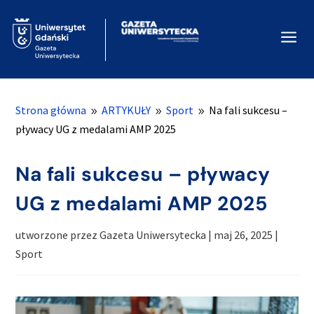
a
Strona główna
ARTYKUŁY
Sport
Na fali sukcesu –
9
9
9
pływacy UG z medalami AMP 2025
Na fali sukcesu – pływacy
UG z medalami AMP 2025
utworzone przez
Gazeta Uniwersytecka
|
maj 26, 2025
|
Sport