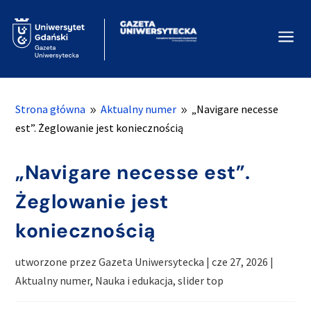
a
Strona główna
Aktualny numer
„Navigare necesse
9
9
est”. Żeglowanie jest koniecznością
„Navigare necesse est”.
Żeglowanie jest
koniecznością
utworzone przez
Gazeta Uniwersytecka
|
cze 27, 2026
|
Aktualny numer
,
Nauka i edukacja
,
slider top