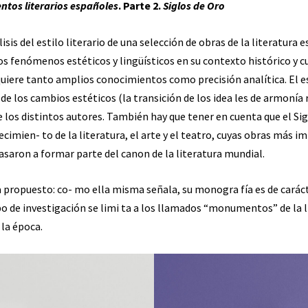
ntos literarios españoles
. Parte 2.
Siglos de Oro
sis del estilo literario de una selección de obras de la literatura
s fenómenos estéticos y lingüísticos en su contexto histórico y cul
uiere tanto amplios conocimientos como precisión analítica. El est
 de los cambios estéticos (la transición de los idea les de armonía
de los distintos autores. También hay que tener en cuenta que el S
ecimien- to de la literatura, el arte y el teatro, cuyas obras más 
pasaron a formar parte del canon de la literatura mundial.
a propuesto: co- mo ella misma señala, su monogra fía es de caráct
po de investigación se limi ta a los llamados “monumentos” de la li
la época.