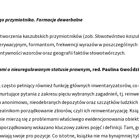
o przymiotnika. Formacje dewerbalne
 tworzenia kaszubskich przymiotników (zob.
Słowotwórstwo kaszu
derywacyjnym, formantom, frekwencji wyrazów w poszczególnych
ntywności wzorców oraz geografii faktów słowotwórczych.
tami o nieuregulowanym statusie prawnym
, red. Paulina Gwoźd
, często pełniący również funkcję głównych inwentaryzatorów, co 
rtujące pytania z zakresu pięciu wybranych zagadnień, tj. reinwe
h anonimowo, nieodebranych depozytów oraz szczątków ludzkic
ealnikom porządkowanie zbiorów, czyli ich reinwentaryzację. Ks
nie mierzą się z problemami właściwego ewidencjonowania obiekt
uporządkowany wskazano kluczowy zakres pojęć i definicji. Tam, g
wiają swoje pro pozycje. Co istotne, książka nie ma bynajmniej t