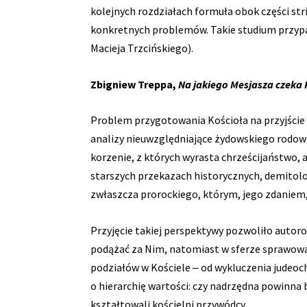
kolejnych rozdziałach formuła obok części st
konkretnych problemów. Takie studium przypad
Macieja Trzcińskiego).
Zbigniew Treppa,
Na jakiego Mesjasza czeka 
Problem przygotowania Kościoła na przyjście M
analizy nieuwzględniające żydowskiego rodowo
korzenie, z których wyrasta chrześcijaństwo, 
starszych przekazach historycznych, demitolo
zwłaszcza prorockiego, którym, jego zdaniem,
Przyjęcie takiej perspektywy pozwoliło autor
podążać za Nim, natomiast w sferze sprawowan
podziałów w Kościele ‒ od wykluczenia judeoch
o hierarchię wartości: czy nadrzędna powinna 
kształtowali kościelni przywódcy.