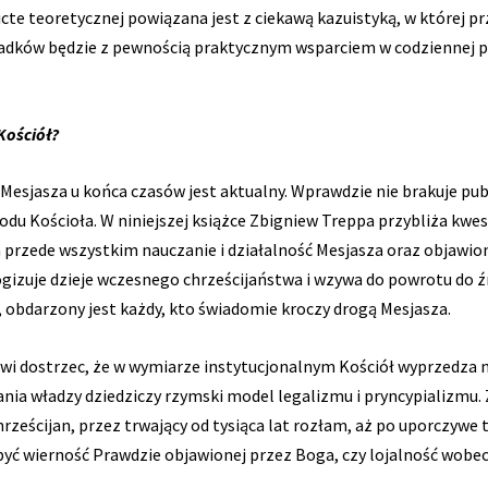
ricte teoretycznej powiązana jest z ciekawą kazuistyką, w które
ków będzie z pewnością praktycznym wsparciem w codziennej prac
Kościół?
esjasza u końca czasów jest aktualny. Wprawdzie nie brakuje publi
du Kościoła. W niniejszej książce Zbigniew Treppa przybliża kwes
a przede wszystkim nauczanie i działalność Mesjasza oraz objawion
gizuje dzieje wczesnego chrześcijaństwa i wzywa do powrotu do 
 obdarzony jest każdy, kto świadomie kroczy drogą Mesjasza.
owi dostrzec, że w wymiarze instytucjonalnym Kościół wyprzedza 
ia władzy dziedziczy rzymski model legalizmu i pryncypializmu.
rześcijan, przez trwający od tysiąca lat rozłam, aż po uporczywe 
być wierność Prawdzie objawionej przez Boga, czy lojalność wobec