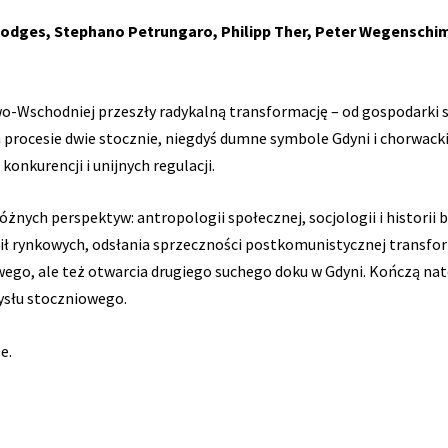
 Hodges, Stephano Petrungaro, Philipp Ther, Peter Wegensch
o-Wschodniej przeszły radykalną transformację – od gospodarki s
 procesie dwie stocznie, niegdyś dumne symbole Gdyni i chorwackie
onkurencji i unijnych regulacji.
żnych perspektyw: antropologii społecznej, socjologii i historii bi
 sił rynkowych, odsłania sprzeczności postkomunistycznej transfo
owego, ale też otwarcia drugiego suchego doku w Gdyni. Kończą na
mysłu stoczniowego.
e.