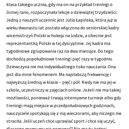
klasa takiego ucznia, gdy ma on na przykład treningi o
ósmej rano, rozpoczynała lekcje o dziewiątej trzydzieści.
Jedną z naszych uczennic jest Julia Łapińska, która już w
wieku dwunastu lat została włączona do seniorskiej kadry
wicemistrzyń Polski w hokeju na lodzie, a obecnie jest
reprezentantką Polski w tej dyscyplinie. Jej kadra ma
tygodniowe zgrupowania raz na dwa miesiące. Do tego
dochodzą popołudniowe treningi pięć razy w tygodniu.
Dziewczyna nie ma indywidualnego toku nauczania. Ona
jest dla mnie fenomenem. Ma najsłabszą frekwencję i
najwyższą średnią w klasie – pięć i pół. Kiedy nie ma jej w
szkole, uczestniczy w zajęciach online. Jeżeli nie ma takiej
możliwości, ponieważ trwają intensywne turnieje albo gdy
treningi mają miejsce w przedpołudniowych godzinach,
nauczyciele spotykają się z nią wieczorami, aby niczego nie
straciła. Jeśli uczeń chce uprawiać sport i chce się uczyć,
dlaczego mamy mu nie pomagać? Nie ma tu żadnej