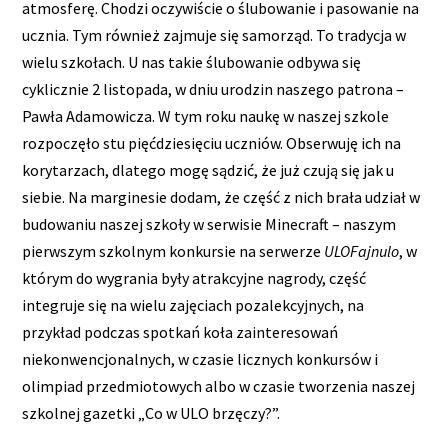
atmosferę. Chodzi oczywiście o ślubowanie i pasowanie na
ucznia. Tym również zajmuje się samorząd. To tradycja w
wielu szkołach. U nas takie ślubowanie odbywa się
cyklicznie 2 listopada, w dniu urodzin naszego patrona –
Pawła Adamowicza. W tym roku naukę w naszej szkole
rozpoczęło stu pięćdziesięciu uczniów. Obserwuję ich na
korytarzach, dlatego mogę sądzić, że już czują się jak u
siebie. Na marginesie dodam, że część z nich brała udział w
budowaniu naszej szkoły w serwisie Minecraft – naszym
pierwszym szkolnym konkursie na serwerze
ULOFajnulo
, w
którym do wygrania były atrakcyjne nagrody, część
integruje się na wielu zajęciach pozalekcyjnych, na
przykład podczas spotkań koła zainteresowań
niekonwencjonalnych, w czasie licznych konkursów i
olimpiad przedmiotowych albo w czasie tworzenia naszej
szkolnej gazetki „Co w ULO brzęczy?”.