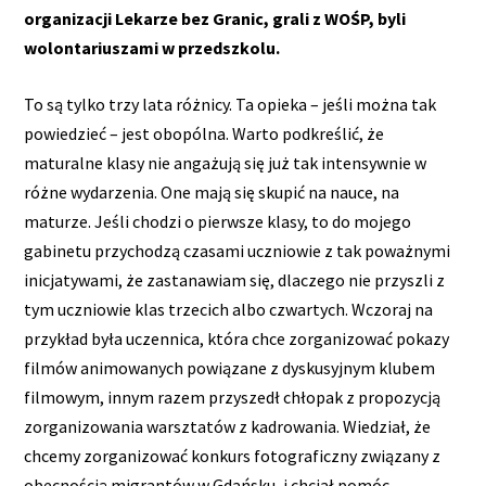
organizacji Lekarze bez Granic, grali z WOŚP, byli
wolontariuszami w przedszkolu.
To są tylko trzy lata różnicy. Ta opieka – jeśli można tak
powiedzieć – jest obopólna. Warto podkreślić, że
maturalne klasy nie angażują się już tak intensywnie w
różne wydarzenia. One mają się skupić na nauce, na
maturze. Jeśli chodzi o pierwsze klasy, to do mojego
gabinetu przychodzą czasami uczniowie z tak poważnymi
inicjatywami, że zastanawiam się, dlaczego nie przyszli z
tym uczniowie klas trzecich albo czwartych. Wczoraj na
przykład była uczennica, która chce zorganizować pokazy
filmów animowanych powiązane z dyskusyjnym klubem
filmowym, innym razem przyszedł chłopak z propozycją
zorganizowania warsztatów z kadrowania. Wiedział, że
chcemy zorganizować konkurs fotograficzny związany z
obecnością migrantów w Gdańsku, i chciał pomóc.