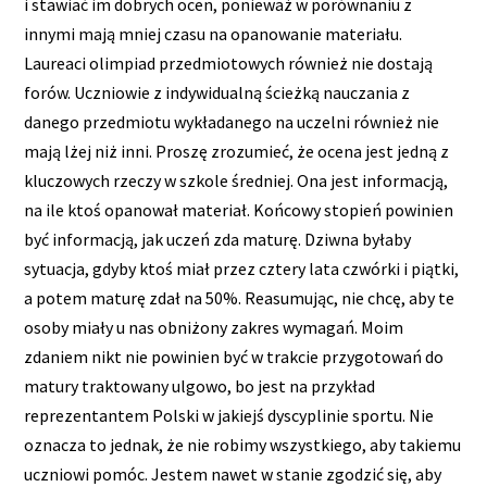
i stawiać im dobrych ocen, ponieważ w porównaniu z
innymi mają mniej czasu na opanowanie materiału.
Laureaci olimpiad przedmiotowych również nie dostają
forów. Uczniowie z indywidualną ścieżką nauczania z
danego przedmiotu wykładanego na uczelni również nie
mają lżej niż inni. Proszę zrozumieć, że ocena jest jedną z
kluczowych rzeczy w szkole średniej. Ona jest informacją,
na ile ktoś opanował materiał. Końcowy stopień powinien
być informacją, jak uczeń zda maturę. Dziwna byłaby
sytuacja, gdyby ktoś miał przez cztery lata czwórki i piątki,
a potem maturę zdał na 50%. Reasumując, nie chcę, aby te
osoby miały u nas obniżony zakres wymagań. Moim
zdaniem nikt nie powinien być w trakcie przygotowań do
matury traktowany ulgowo, bo jest na przykład
reprezentantem Polski w jakiejś dyscyplinie sportu. Nie
oznacza to jednak, że nie robimy wszystkiego, aby takiemu
uczniowi pomóc. Jestem nawet w stanie zgodzić się, aby