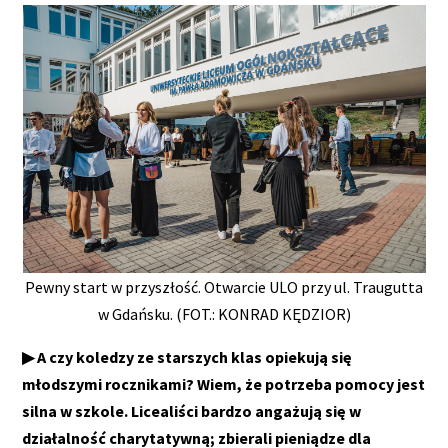
Pewny start w przyszłość. Otwarcie ULO przy ul. Traugutta
w Gdańsku. (FOT.: KONRAD KĘDZIOR)
▶ A czy koledzy ze starszych klas opiekują się
młodszymi rocznikami? Wiem, że potrzeba pomocy jest
silna w szkole. Licealiści bardzo angażują się w
działalność charytatywną; zbierali pieniądze dla