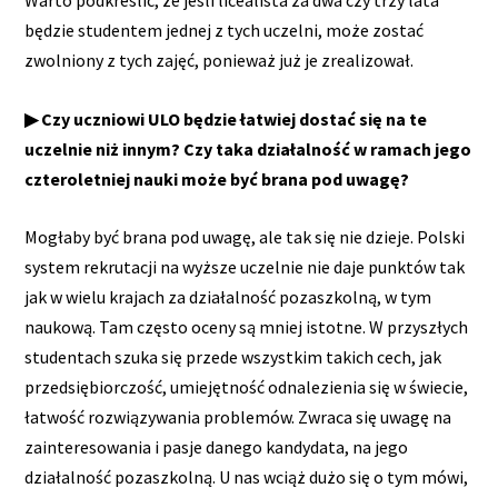
Warto podkreślić, że jeśli licealista za dwa czy trzy lata
będzie studentem jednej z tych uczelni, może zostać
zwolniony z tych zajęć, ponieważ już je zrealizował.
▶ Czy uczniowi ULO będzie łatwiej dostać się na te
uczelnie niż innym? Czy taka działalność w ramach jego
czteroletniej nauki może być brana pod uwagę?
Mogłaby być brana pod uwagę, ale tak się nie dzieje. Polski
system rekrutacji na wyższe uczelnie nie daje punktów tak
jak w wielu krajach za działalność pozaszkolną, w tym
naukową. Tam często oceny są mniej istotne. W przyszłych
studentach szuka się przede wszystkim takich cech, jak
przedsiębiorczość, umiejętność odnalezienia się w świecie,
łatwość rozwiązywania problemów. Zwraca się uwagę na
zainteresowania i pasje danego kandydata, na jego
działalność pozaszkolną. U nas wciąż dużo się o tym mówi,