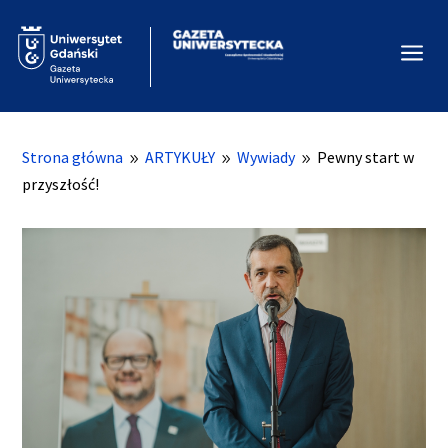
a
Strona główna
ARTYKUŁY
Wywiady
Pewny start w
9
9
9
przyszłość!