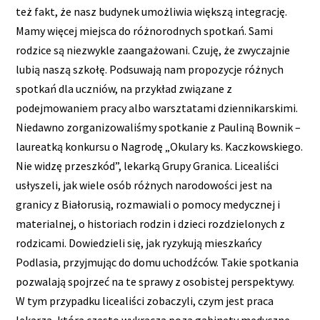
też fakt, że nasz budynek umożliwia większą integrację.
Mamy więcej miejsca do różnorodnych spotkań. Sami
rodzice są niezwykle zaangażowani. Czuję, że zwyczajnie
lubią naszą szkołę. Podsuwają nam propozycje różnych
spotkań dla uczniów, na przykład związane z
podejmowaniem pracy albo warsztatami dziennikarskimi.
Niedawno zorganizowaliśmy spotkanie z Pauliną Bownik –
laureatką konkursu o Nagrodę „Okulary ks. Kaczkowskiego.
Nie widzę przeszkód”, lekarką Grupy Granica. Licealiści
usłyszeli, jak wiele osób różnych narodowości jest na
granicy z Białorusią, rozmawiali o pomocy medycznej i
materialnej, o historiach rodzin i dzieci rozdzielonych z
rodzicami. Dowiedzieli się, jak ryzykują mieszkańcy
Podlasia, przyjmując do domu uchodźców. Takie spotkania
pozwalają spojrzeć na te sprawy z osobistej perspektywy.
W tym przypadku licealiści zobaczyli, czym jest praca
lekarza, która często wykracza poza gabinety medyczne.