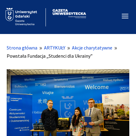
a
Strona główna
ARTYKUŁY
Akcje charytatywne
9
9
9
Powstała Fundacja „Studenci dla Ukrainy”