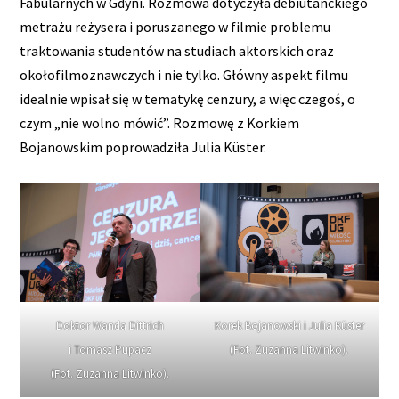
Fabularnych w Gdyni. Rozmowa dotyczyła debiutanckiego
metrażu reżysera i poruszanego w filmie problemu
traktowania studentów na studiach aktorskich oraz
okołofilmoznawczych i nie tylko. Główny aspekt filmu
idealnie wpisał się w tematykę cenzury, a więc czegoś, o
czym „nie wolno mówić”. Rozmowę z Korkiem
Bojanowskim poprowadziła Julia Küster.
Doktor Wanda Dittrich
Korek Bojanowski i Julia Küster
i Tomasz Pupacz
(Fot. Zuzanna Litwinko).
(Fot. Zuzanna Litwinko).