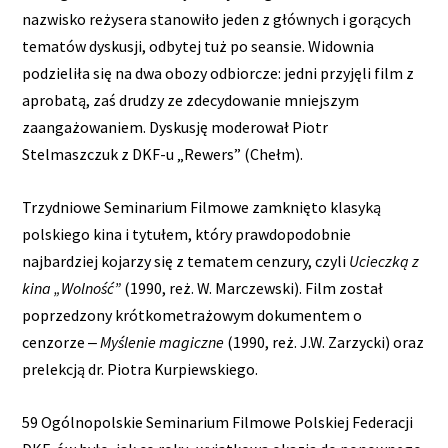
nazwisko reżysera stanowiło jeden z głównych i gorących
tematów dyskusji, odbytej tuż po seansie. Widownia
podzieliła się na dwa obozy odbiorcze: jedni przyjęli film z
aprobatą, zaś drudzy ze zdecydowanie mniejszym
zaangażowaniem. Dyskusję moderował Piotr
Stelmaszczuk z DKF-u „Rewers” (Chełm).
Trzydniowe Seminarium Filmowe zamknięto klasyką
polskiego kina i tytułem, który prawdopodobnie
najbardziej kojarzy się z tematem cenzury, czyli
Ucieczką z
kina „Wolność”
(1990, reż. W. Marczewski). Film został
poprzedzony krótkometrażowym dokumentem o
cenzorze ‒
Myślenie magiczne
(1990, reż. J.W. Zarzycki) oraz
prelekcją dr. Piotra Kurpiewskiego.
59 Ogólnopolskie Seminarium Filmowe Polskiej Federacji