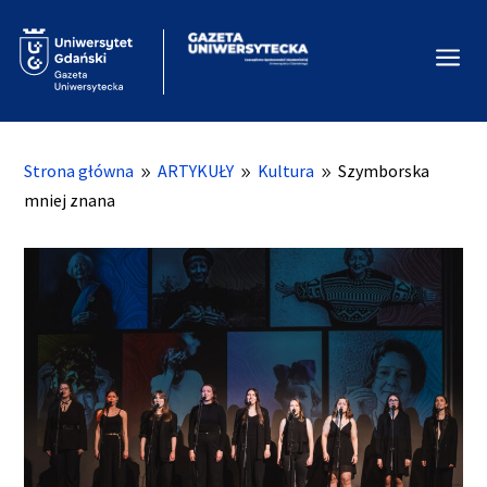
a
Strona główna
ARTYKUŁY
Kultura
Szymborska
9
9
9
mniej znana