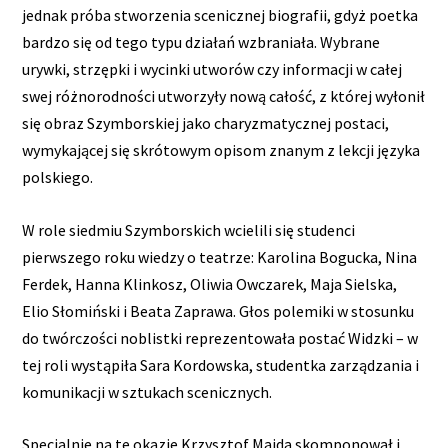
jednak próba stworzenia scenicznej biografii, gdyż poetka
bardzo się od tego typu działań wzbraniała. Wybrane
urywki, strzępki i wycinki utworów czy informacji w całej
swej różnorodności utworzyły nową całość, z której wyłonił
się obraz Szymborskiej jako charyzmatycznej postaci,
wymykającej się skrótowym opisom znanym z lekcji języka
polskiego.
W role siedmiu Szymborskich wcielili się studenci
pierwszego roku wiedzy o teatrze: Karolina Bogucka, Nina
Ferdek, Hanna Klinkosz, Oliwia Owczarek, Maja Sielska,
Elio Słomiński i Beata Zaprawa. Głos polemiki w stosunku
do twórczości noblistki reprezentowała postać Widzki – w
tej roli wystąpiła Sara Kordowska, studentka zarządzania i
komunikacji w sztukach scenicznych.
Specjalnie na tę okazję Krzysztof Majda skomponował i