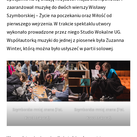
zaaranżował muzykę do dwóch wierszy Wisławy
Szymborskiej – Życie na poczekaniu oraz Miłość od
pierwszego wejrzenia. W trakcie spektaklu utwory
wykonało prowadzone przez niego Studio Wokalne UG.
Współautorką muzyki do jednej z piosenek była Zuzanna
Winter, którą można było usłyszeć w partii solowej.
Szymborska mniej znana (Fot.
Szymborska mniej znana (Fot.
Karol Makurat).
Karol Makurat).