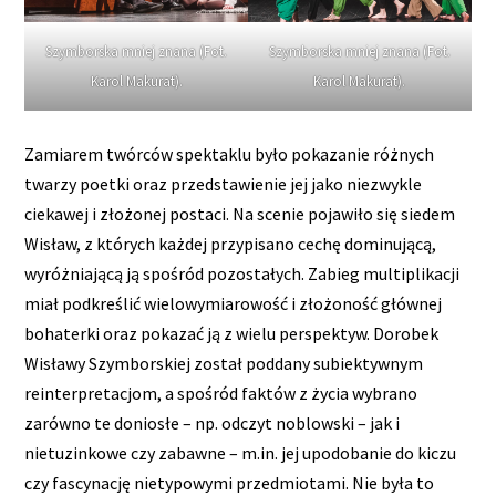
Szymborska mniej znana (Fot.
Szymborska mniej znana (Fot.
Karol Makurat).
Karol Makurat).
Zamiarem twórców spektaklu było pokazanie różnych
twarzy poetki oraz przedstawienie jej jako niezwykle
ciekawej i złożonej postaci. Na scenie pojawiło się siedem
Wisław, z których każdej przypisano cechę dominującą,
wyróżniającą ją spośród pozostałych. Zabieg multiplikacji
miał podkreślić wielowymiarowość i złożoność głównej
bohaterki oraz pokazać ją z wielu perspektyw. Dorobek
Wisławy Szymborskiej został poddany subiektywnym
reinterpretacjom, a spośród faktów z życia wybrano
zarówno te doniosłe – np. odczyt noblowski – jak i
nietuzinkowe czy zabawne – m.in. jej upodobanie do kiczu
czy fascynację nietypowymi przedmiotami. Nie była to