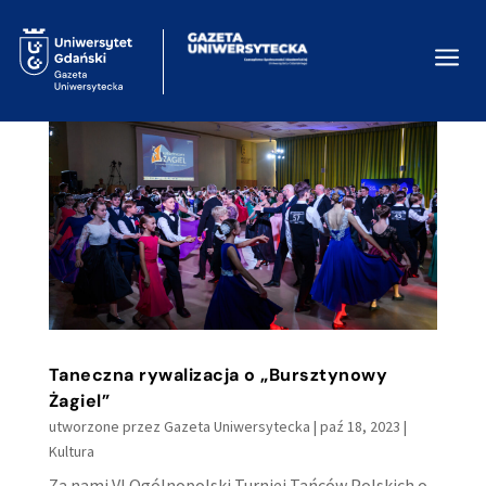
a
Taneczna rywalizacja o „Bursztynowy
Żagiel”
utworzone przez
Gazeta Uniwersytecka
|
paź 18, 2023
|
Kultura
Za nami VI Ogólnopolski Turniej Tańców Polskich o