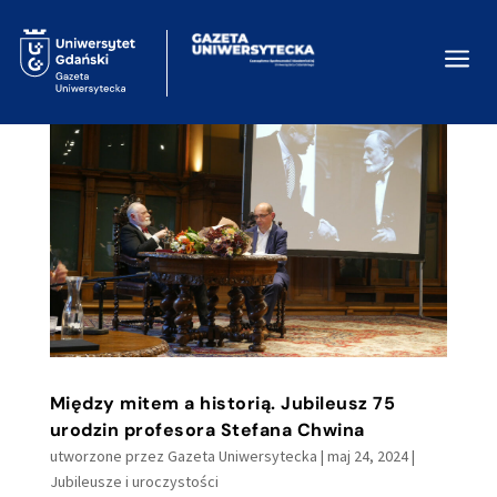
a
Między mitem a historią. Jubileusz 75
urodzin profesora Stefana Chwina
utworzone przez
Gazeta Uniwersytecka
|
maj 24, 2024
|
Jubileusze i uroczystości