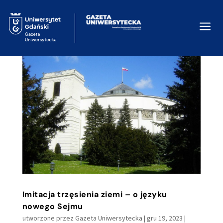
a
Imitacja trzęsienia ziemi – o języku
nowego Sejmu
utworzone przez
Gazeta Uniwersytecka
|
gru 19, 2023
|