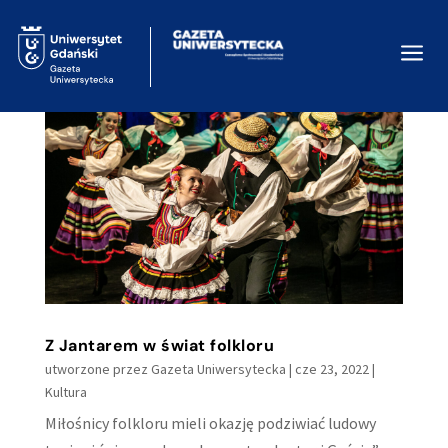
a
Z Jantarem w świat folkloru
utworzone przez
Gazeta Uniwersytecka
|
cze 23, 2022
|
Kultura
Miłośnicy folkloru mieli okazję podziwiać ludowy