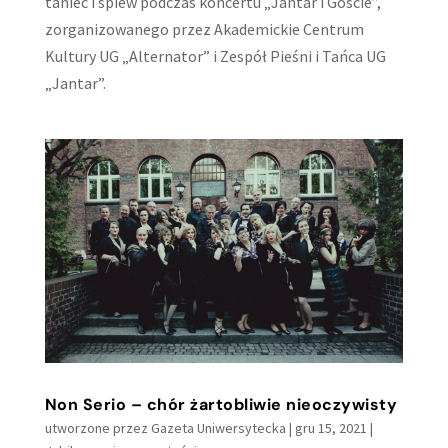
taniec i śpiew podczas koncertu „Jantar i Goście”,
zorganizowanego przez Akademickie Centrum
Kultury UG „Alternator” i Zespół Pieśni i Tańca UG
„Jantar”.
Non Serio – chór żartobliwie nieoczywisty
utworzone przez
Gazeta Uniwersytecka
|
gru 15, 2021
|