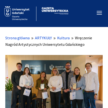
a
Strona główna
ARTYKUŁY
Kultura
Wręczenie
9
9
9
Nagród Artystycznych Uniwersytetu Gdańskiego