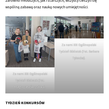
zarówno młodszych, jak i starszych; wszyscy cieszyli się
wspólną zabawą oraz nauką nowych umiejętności.
Za nami XXI Ogólnopolski
Tydzień Bibliotek (Fot. Barbara
Tykocka).
Za nami XXI Ogólnopolski
Tydzień Bibliotek (Fot.
Małgorzata Śleszyńska).
TYDZIEŃ KONKURSÓW