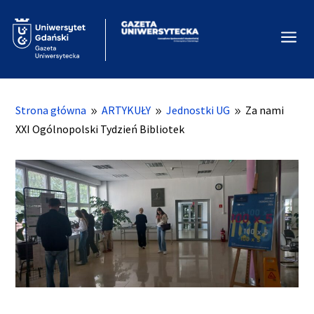
a
Strona główna
ARTYKUŁY
Jednostki UG
Za nami
9
9
9
XXI Ogólnopolski Tydzień Bibliotek