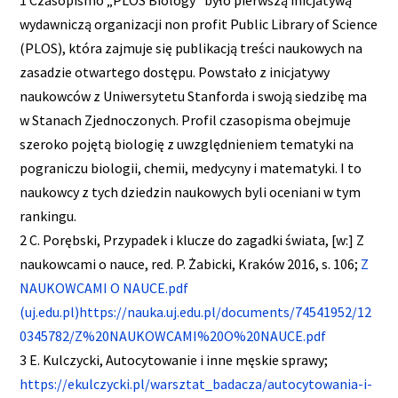
wydawniczą organizacji non profit Public Library of Science
(PLOS), która zajmuje się publikacją treści naukowych na
zasadzie otwartego dostępu. Powstało z inicjatywy
naukowców z Uniwersytetu Stanforda i swoją siedzibę ma
w Stanach Zjednoczonych. Profil czasopisma obejmuje
szeroko pojętą biologię z uwzględnieniem tematyki na
pograniczu biologii, chemii, medycyny i matematyki. I to
naukowcy z tych dziedzin naukowych byli oceniani w tym
rankingu.
2 C. Porębski, Przypadek i klucze do zagadki świata, [w:] Z
naukowcami o nauce, red. P. Żabicki, Kraków 2016, s. 106;
Z
NAUKOWCAMI O NAUCE.pdf
(uj.edu.pl)
https://nauka.uj.edu.pl/documents/74541952/12
0345782/Z%20NAUKOWCAMI%20O%20NAUCE.pdf
3 E. Kulczycki, Autocytowanie i inne męskie sprawy;
https://ekulczycki.pl/warsztat_badacza/autocytowania-i-