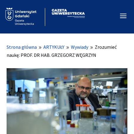
a
Strona główna
ARTYKUŁY
Wywiady
Zrozumieć
9
9
9
naukę: PROF. DR HAB. GRZEGORZ WĘGRZYN