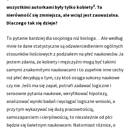
3
wszystkimi autorkami były tylko kobiety
. Ta
nierówność się zmniejsza, ale wciąż jest zauważalna.
Dlaczego tak się dzieje?
To pytanie bardziej dla socjologa niż biologa… Ale według
mnie te dane statystyczne są odzwierciedleniem ogólnych
stosunków ilościowych z podziałem na płeć naukowców. Ja
jestem zdania, że kobiety i mężczyźni mogą być takimi
samymi znakomitymi naukowcami i to zupełnie inne cechy
niż płeć decydują o tym, czy ktoś osiąga sukcesy naukowe
czy nie. Jeśli ma się zapał, potrafi zadawać logiczne i
sensowne pytania naukowe, weryfikować hipotezy,
analizować wyniki badań i wyciągać logiczne wnioski, a
przy tym wykazywać się dużą pracowitością,
samozaparciem i cierpliwością, to niezależnie od płci
będzie się świetnym naukowcem. Natomiast różnice, o