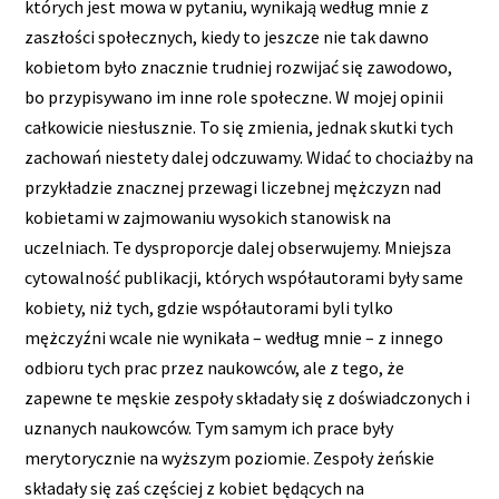
których jest mowa w pytaniu, wynikają według mnie z
zaszłości społecznych, kiedy to jeszcze nie tak dawno
kobietom było znacznie trudniej rozwijać się zawodowo,
bo przypisywano im inne role społeczne. W mojej opinii
całkowicie niesłusznie. To się zmienia, jednak skutki tych
zachowań niestety dalej odczuwamy. Widać to chociażby na
przykładzie znacznej przewagi liczebnej mężczyzn nad
kobietami w zajmowaniu wysokich stanowisk na
uczelniach. Te dysproporcje dalej obserwujemy. Mniejsza
cytowalność publikacji, których współautorami były same
kobiety, niż tych, gdzie współautorami byli tylko
mężczyźni wcale nie wynikała – według mnie – z innego
odbioru tych prac przez naukowców, ale z tego, że
zapewne te męskie zespoły składały się z doświadczonych i
uznanych naukowców. Tym samym ich prace były
merytorycznie na wyższym poziomie. Zespoły żeńskie
składały się zaś częściej z kobiet będących na