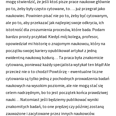
mogę stwierdzić, że jeśli ktoś pisze prace naukowe głównie
po to, żeby były często cytowane, to…. już przegrał jako
naukowiec. Powinien pisać nie po to, żeby być cytowanym,
ale po to, aby przekazać jak najlepiej swoje odkrycia, ich
istotność dla zrozumienia procesów, które bada. Podam
bardzo prosty przykład. Kiedyś mój kolega, profesor,
opowiedział mi historię o znajomym naukowcu, który na
początku swojej kariery opublikował artykuł z jedną
ewidentną naukową bzdurą… Ta praca była znakomicie
cytowana, ponieważ każdy specjalista wytykał ten błąd! Ale
przecież nie o to chodzi! Powtórzę – ewentualne liczne
cytowania są tylko jedną z pochodnych prowadzenia badań
naukowych na wysokim poziomie, ale nie mogą stać się
celem nadrzędnym, bo to jest początek końca prawdziwej
nauki… Natomiast jeśli będziemy publikować wyniki
znakomitych badań, to one prędzej czy później zostaną
zauważone i zacytowane przez innych naukowców.