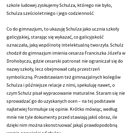
szkole ludowej zyskujemy Schulza, którego nie było,
Schulza sześcioletniego i jego codzienność.
Co do gimnazjum, to ukazuję Schulza jako ucznia szkoły
galicyjskiej, starając się wykazać, co galicyjskość
oznaczała, jaką wspólnotę intelektualną tworzyła. Schulz
chodził do gimnazjum imienia cesarza Franciszka Józefa w
Drohobyczu, gdzie cesarski patronat nie ograniczał się do
nazwy szkoły, lecz obejmował całą przestrzeń
symboliczną. Przedstawiam też gimnazjalnych kolegów
Schulza i późniejsze relacje z nimi, spekuluję nawet, o
czym Schulz pisał wypracowanie maturalne. Staram się nie
sprowadzać go do uzyskanych ocen – na tej podstawie
najłatwiej formułuje się opinie. Krótko mówiąc, według
mnie nie tyle dokumenty przed stawiają jakiś obraz, ile
dzięki nim można skonstruować jakąś prawdopodobną
wersję opowieści o Schulzu.