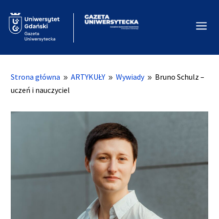
a
Strona główna
ARTYKUŁY
Wywiady
Bruno Schulz –
9
9
9
uczeń i nauczyciel