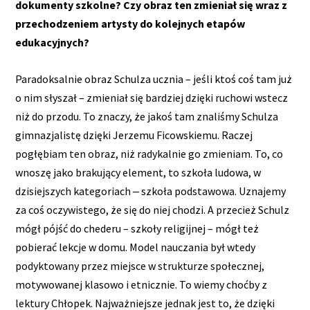
dokumenty szkolne? Czy obraz ten zmieniał się wraz z
przechodzeniem artysty do kolejnych etapów
edukacyjnych?
Paradoksalnie obraz Schulza ucznia – jeśli ktoś coś tam już
o nim słyszał – zmieniał się bardziej dzięki ruchowi wstecz
niż do przodu. To znaczy, że jakoś tam znaliśmy Schulza
gimnazjalistę dzięki Jerzemu Ficowskiemu. Raczej
pogłębiam ten obraz, niż radykalnie go zmieniam. To, co
wnoszę jako brakujący element, to szkoła ludowa, w
dzisiejszych kategoriach ‒ szkoła podstawowa. Uznajemy
za coś oczywistego, że się do niej chodzi. A przecież Schulz
mógł pójść do chederu – szkoły religijnej – mógł też
pobierać lekcje w domu. Model nauczania był wtedy
podyktowany przez miejsce w strukturze społecznej,
motywowanej klasowo i etnicznie. To wiemy choćby z
lektury Chłopek. Najważniejsze jednak jest to, że dzięki