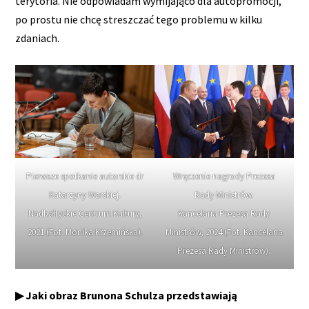
terytoria. Nie odpowiadam wymijająco dla autopromocji,
po prostu nie chcę streszczać tego problemu w kilku
zdaniach.
Wręczenie nagrody Prezesa
Pierwsze spotkanie autorskie dr
Rady Ministrów.
Katarzyny Warskiej.
Kancelaria Prezesa Rady
Nadbałtyckie Centrum Kultury,
Ministrów, 2024 (Fot. Kancelaria
2021 (Fot. Monika Krzemińska).
Prezesa Rady Ministrów).
▶ Jaki obraz Brunona Schulza przedstawiają