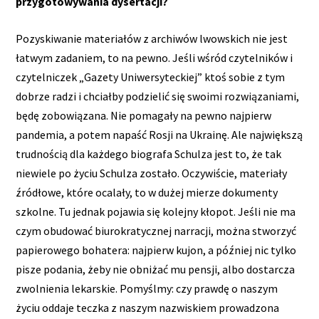
przygotowywania dysertacji?
Pozyskiwanie materiałów z archiwów lwowskich nie jest
łatwym zadaniem, to na pewno. Jeśli wśród czytelników i
czytelniczek „Gazety Uniwersyteckiej” ktoś sobie z tym
dobrze radzi i chciałby podzielić się swoimi rozwiązaniami,
będę zobowiązana. Nie pomagały na pewno najpierw
pandemia, a potem napaść Rosji na Ukrainę. Ale największą
trudnością dla każdego biografa Schulza jest to, że tak
niewiele po życiu Schulza zostało. Oczywiście, materiały
źródłowe, które ocalały, to w dużej mierze dokumenty
szkolne. Tu jednak pojawia się kolejny kłopot. Jeśli nie ma
czym obudować biurokratycznej narracji, można stworzyć
papierowego bohatera: najpierw kujon, a później nic tylko
pisze podania, żeby nie obniżać mu pensji, albo dostarcza
zwolnienia lekarskie. Pomyślmy: czy prawdę o naszym
życiu oddaje teczka z naszym nazwiskiem prowadzona