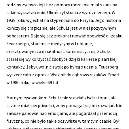
rodziny żydowskiej i bez pomocy raczej nie miał szans na
takie wykształcenie. Ukończył studia z wyróżnieniem. W
1938 roku wyjechał na stypendium do Paryża. Jego historia
kończy się tragicznie, ale Schulz jest w niej pozytywnym
bohaterem. Daje się też zrekonstruować opowieść o Izaaku
Feuerbergu, studencie medycyny w Lublanie,
aresztowanym za działalność komunistyczną. Schulz
starał się wy korzystać zdobyte dzięki karierze pisarskiej
kontakty, żeby uwolnić swojego byłego ucznia. Feuerberg
wyszedł cało z opresji. Wstąpił do dąbrowszczaków. Zmarł
w 1980 roku, w wieku 69 lat.
Marnym rysownikom Schulz nie stawiał złych stopni, ale
też nie miał cierpliwości, żeby pomagać się im rozwijać. Nie
zawsze panował nad emocjami, ale pogardzał przemocą
fizyczną, co nie było takie oczywiste w tamtym czasie. Był
lubiany, zwłaszcza przez chłopców, nie zawsze szanowany