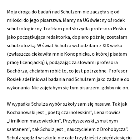
Moja droga do badań nad Schulzem nie zaczęła się od
miłości do jego pisarstwa. Mamy na UG świetny ośrodek
schulzologiczny. Trafiłam pod skrzydła profesora Rośka
jako początkująca redaktorka, dopiero później zostałam
schulzolożką. W świat Schulza wchodziłam z XIX wieku
(zwłaszcza ciekawiła mnie Konopnicka, o której pisałam
pracę licencjacką) i, podążając za słowami profesora
Bachórza, chciałam robić to, co jest potrzebne. Profesor
Rosiek zdefiniował badania nad Schulzem jako zadanie do
wykonania. Nie zajęłabym się tym pisarzem, gdyby nie on.
W wypadku Schulza wybór szkoły sam się nasuwa. Tak jak
Kochanowski jest „poetą czarnoleskim”, Lenartowicz
„lirnikiem mazowieckim”, Przybyszewski „smutnym
szatanem”, tak Schulz jest „nauczycielem z Drohobycza”.
Schulz spędził w szkole nie całe trzydzieści z pięćdziesięciu