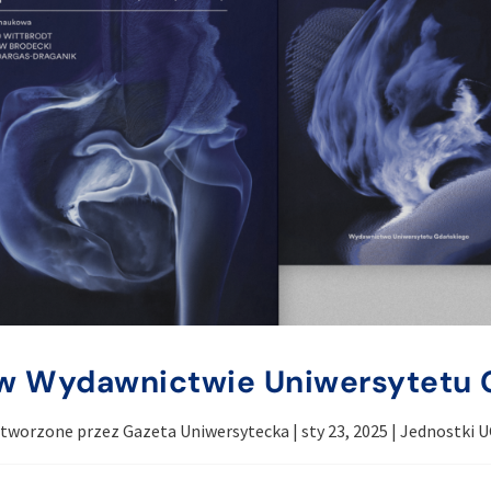
w Wydawnictwie Uniwersytetu 
tworzone przez
Gazeta Uniwersytecka
|
sty 23, 2025
|
Jednostki 