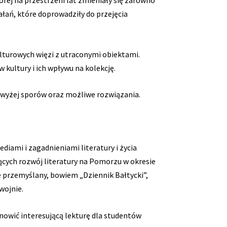
órej na przestrzeni lat zmieniały się zarówno
ałań, które doprowadziły do przejęcia
lturowych więzi z utraconymi obiektami.
ultury i ich wpływu na kolekcję.
h wyżej sporów oraz możliwe rozwiązania.
iami i zagadnieniami literatury i życia
cych rozwój literatury na Pomorzu w okresie
 przemyślany, bowiem „Dziennik Bałtycki”,
wojnie.
anowić interesującą lekturę dla studentów