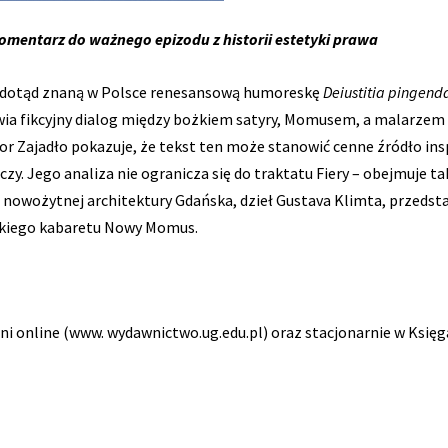
omentarz do ważnego epizodu z historii estetyki prawa
o dotąd znaną w Polsce renesansową humoreskę
Deiustitia pingend
awia fikcyjny dialog między bożkiem satyry, Momusem, a malarze
or Zajadło pokazuje, że tekst ten może stanowić cenne źródło insp
czy. Jego analiza nie ogranicza się do traktatu Fiery – obejmuje t
 nowożytnej architektury Gdańska, dzieł Gustava Klimta, przeds
kiego kabaretu Nowy Momus.
ni online (www. wydawnictwo.ug.edu.pl) oraz stacjonarnie w Księg