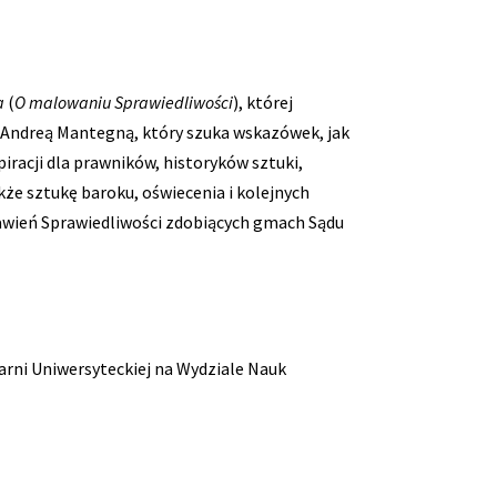
a
(
O malowaniu Sprawiedliwości
), której
m Andreą Mantegną, który szuka wskazówek, jak
iracji dla prawników, historyków sztuki,
akże sztukę baroku, oświecenia i kolejnych
tawień Sprawiedliwości zdobiących gmach Sądu
arni Uniwersyteckiej na Wydziale Nauk