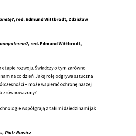
lanetę?
, red. Edmund Wittbrodt, Zdzisław
z komputerem?
, red. Edmund Wittbrodt,
m etapie rozwoju. Świadczy o tym zarówno
 nam na co dzień. Jaką rolę odgrywa sztuczna
półczesności – może wspierać ochronę naszej
osób zrównoważony?
echnologie współgrają z takimi dziedzinami jak
s, Piotr Rawicz