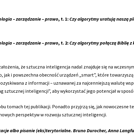
nologia – zarządzanie – prawo
, t. 1:
Czy algorytmy uratują naszą p
nologia – zarządzanie – prawo
, t. 2:
Czy algorytmy połączą Biblię 
ożenia, że sztuczna inteligencja nadal znajduje się na wczesny
go, jak i powszechna obecność urządzeń „smart”, które towarzyszą
pozyskiwana z informacji – uznawanej za najcenniejszą walutę ws
ag sztucznej inteligencji”, aby wykorzystać jego potencjał w sp
obu tomach tej publikacji. Ponadto przyjrzą się, jak nowoczesne t
nowych perspektyw w rozwoju sztucznej inteligencji.
je albo pisanie (eks)terytorialne. Bruno Durocher, Anna Langfu