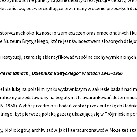
też symboliczne punkty zapalne debaty o restytucji – debaty, w kt
ołeczeństwa, odzwierciedlające przemiany w ocenie przeszłych dzi
storycznych okoliczności przemieszczeń oraz emocjonalnych i ku
Muzeum Brytyjskiego, które jest świadectwem złożonych dziejów k
i restytucji, stara się zidentyfikować wspólne cechy wymienionyc
rackie na łamach „Dziennika Bałtyckiego” w latach 1945–1956
ełnia lukę na polskim rynku wydawniczym w zakresie badań nad med
ograficzny przedstawiony na bogatym tle uwarunkowań determinują
45–1956). Wybór przedmiotu badań został przez autorkę dokładnie
nego, był pierwszą polską gazetą ukazującą się w Trójmieście po 
, bibliologów, archiwistów, jak i literaturoznawców. Może też st