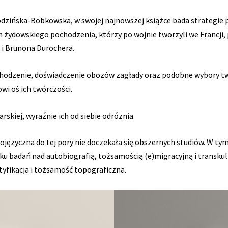
dzińska-Bobkowska, w swojej najnowszej książce bada strategie 
 żydowskiego pochodzenia, którzy po wojnie tworzyli we Francji,
a i Brunona Durochera.
chodzenie, doświadczenie obozów zagłady oraz podobne wybory tw
owi oś ich twórczości.
arskiej, wyraźnie ich od siebie odróżnia.
ojęzyczna do tej pory nie doczekała się obszernych studiów. W ty
ku badań nad autobiografią, tożsamością (e)migracyjną i transkul
ntyfikacja i tożsamość topograficzna.