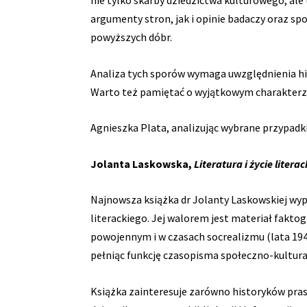
nie tylko skarby dziedzictwa kulturowego, ale 
argumenty stron, jak i opinie badaczy oraz sp
powyższych dóbr.
Analiza tych sporów wymaga uwzględnienia hi
Warto też pamiętać o wyjątkowym charakterze 
Agnieszka Plata, analizując wybrane przypadk
Jolanta Laskowska,
Literatura i życie lite
Najnowsza książka dr Jolanty Laskowskiej wyp
literackiego. Jej walorem jest materiał fakt
powojennym i w czasach socrealizmu (lata 19
pełniąc funkcję czasopisma społeczno-kultural
Książka zainteresuje zarówno historyków prasy