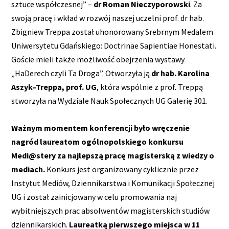
sztuce współczesnej” –
dr Roman Nieczyporowski
. Za
swoją pracę i wkład w rozwój naszej uczelni prof. dr hab.
Zbigniew Treppa został uhonorowany Srebrnym Medalem
Uniwersytetu Gdańskiego: Doctrinae Sapientiae Honestati.
Goście mieli także możliwość obejrzenia wystawy
„HaDerech czyli Ta Droga”. Otworzyła ją
dr hab. Karolina
Aszyk–Treppa, prof. UG
, która wspólnie z prof. Treppą
stworzyła na Wydziale Nauk Społecznych UG Galerię 301.
Ważnym momentem konferencji było wręczenie
nagród laureatom ogólnopolskiego konkursu
Medi@stery za najlepszą pracę magisterską z wiedzy o
mediach.
Konkurs jest organizowany cyklicznie przez
Instytut Mediów, Dziennikarstwa i Komunikacji Społecznej
UG i został zainicjowany w celu promowania naj
wybitniejszych prac absolwentów magisterskich studiów
dziennikarskich.
Laureatką pierwszego miejsca w 11