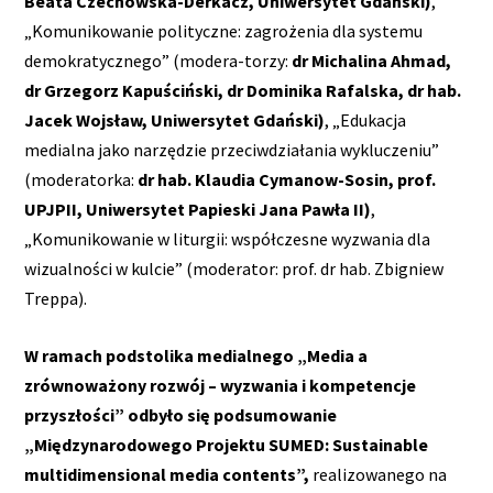
Beata Czechowska-Derkacz, Uniwersytet Gdański)
,
„Komunikowanie polityczne: zagrożenia dla systemu
demokratycznego” (modera-torzy:
dr Michalina Ahmad,
dr Grzegorz Kapuściński, dr Dominika Rafalska, dr hab.
Jacek Wojsław, Uniwersytet Gdański)
, „Edukacja
medialna jako narzędzie przeciwdziałania wykluczeniu”
(moderatorka:
dr hab. Klaudia Cymanow-Sosin, prof.
UPJPII, Uniwersytet Papieski Jana Pawła II)
,
„Komunikowanie w liturgii: współczesne wyzwania dla
wizualności w kulcie” (moderator: prof. dr hab. Zbigniew
Treppa).
W ramach podstolika medialnego „Media a
zrównoważony rozwój – wyzwania i kompetencje
przyszłości” odbyło się podsumowanie
„Międzynarodowego Projektu SUMED:
Sustainable
multidimensional media
contents”,
realizowanego na