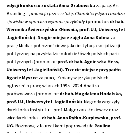
edycji konkursu została Anna Grabowska
za pacę: Art
Branding –
promocja przez sztukę. Charakterystyka i analiza
zjawiska w oparciu o wybrane przykłady
(promotor:
dr hab.
Weronika Świerczyńska-Głownia, prof. UJ, Uniwersytet
Jagielloński). Drugie miejsce zajęła Anna Kulma
za
pracę Media społecznościowe jako instytucja socjalizacji
politycznej na przykładzie młodzieżówek polskich partii
politycznych (promotor:
prof. dr hab. Agnieszka Hess,
Uniwersytet Jagielloński). Trzecie miejsce
przypadło
Agacie Myszce
za pracę: Zmiany w języku polskich
ogłoszeń o pracę w latach 1995‒2024. Analiza
porównawcza (promotor:
dr hab. Magdalena Hodalska,
prof. UJ, Uniwersytet Jagielloński
). Nagrody wręczyły:
dyrektorka Instytutu ‒ prof. Małgorzata Łosiewicz oraz
wicedyrektorka –
dr hab. Anna Ryłko-Kurpiewska, prof.
UG.
Rozmowę z laureatkami poprowadziła
Paulina