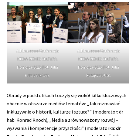
Jubileuszowa Konferencja
Jubileuszowa Konferencja
MEDIA-BIZNES-KULTURA.
MEDIA-BIZNES-KULTURA.
Pomorze 2025 (Fot. Julia
Pomorze 2025 (Fot. Julia
Ratajczak/UG).
Ratajczak/UG).
Obrady w podstolikach toczyły się wokół kilku kluczowych
obecnie w obszarze mediów tematów: „Jak rozmawiać
inkluzywnie o historii, kulturze i sztuce?” (moderator: dr
hab. Konrad Knoch), „Media a zrównoważony rozwój –
wyzwania i kompetencje przyszłości” (moderatorka:
dr