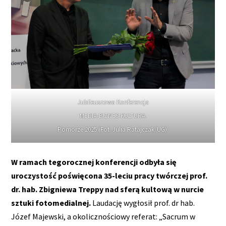
Jubileuszowa Konferencja
MEDIA-BIZNES-KULTURA.
Pomorze 2025 (Fot. Julia Ratajczak/UG).
W ramach tegorocznej konferencji odbyła się
uroczystość poświęcona 35-leciu pracy twórczej prof.
dr. hab. Zbigniewa Treppy nad sferą kultową w nurcie
sztuki fotomedialnej.
Laudację wygłosił prof. dr hab.
Józef Majewski, a okolicznościowy referat: „Sacrum w