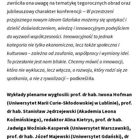
zwróciła ona uwagę na tematykę tegorocznych obrad oraz
jubileuszowy charakter konferencji: ‒
W przestrzeni
przyjaznego nowym ideom Gdańska możemy się spotykać i
dzielić doświadczeniem, wiedzą i innowacyjnym podejściem
do wyzwań współczesności. Innowacyjność to jednak
kategoria nie tylko ekonomiczna, lecz także społeczna i
kulturowa – zależna od zaufania, współpracy i wymiany idei.
To przesłanie jest nam bliskie. Chcemy mówić o innowacji,
która nie wyklucza, lecz włącza, o rozwoju, który rodzi się ze
spotkania, a nie z rywalizacji
– podkreśliła.
Wykłady plenarne wygłosili: prof. dr hab. Iwona Hofman
(Uniwersytet Marii Curie-Skłodowskiej w Lublinie), prof.
dr hab. Stanisław Jędrzejewski (Akademia Leona
Koźmińskiego), redaktor Alina Kietrys, prof. dr hab.
Jadwiga Woźniak-Kasperek (Uniwersytet Warszawski),
prof. dr hab. Józef Majewski (Uniwersytet Gdański), dr