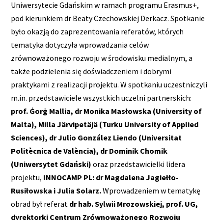
Uniwersytecie Gdańskim w ramach programu Erasmus+,
pod kierunkiem dr Beaty Czechowskiej Derkacz. Spotkanie
było okazją do zaprezentowania referatów, których
tematyka dotyczyła wprowadzania celów
zrównoważonego rozwoju w środowisku medialnym, a
także podzielenia się doświadczeniem i dobrymi
praktykami z realizacji projektu. W spotkaniu uczestniczyli
m.in. przedstawiciele wszystkich uczelni partnerskich:
prof. Ġorġ Mallia, dr Monika Masłowska (University of
Malta), Milla Järvipetäjä (Turku University of Applied
Sciences), dr Julio González Liendo (Universitat
Politècnica de València), dr Dominik Chomik
(Uniwersytet Gdański)
oraz przedstawicielki lidera
projektu,
INNOCAMP PL: dr Magdalena Jagiełło-
Rusiłowska i Julia Solarz.
Wprowadzeniem w tematykę
obrad był referat
dr hab. Sylwii Mrozowskiej, prof. UG,
dyrektorki Centrum Zrównoważonego Rozwoju