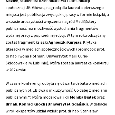
Kozień
, studentka dziennikarstwa i komunikacji
społecznej UG. Główną nagrodą dla laureata pierwszego
miejsca jest publikacja zwycięskiej pracy w formie książki, a
w czasie uroczystości wręczenia nagród Medi@stery
publiczność ma możliwość wysłuchania fragmentów
wydanej pracy z poprzedniej edycji. W tym roku odczytany
został fragment książki
Agnieszki Kurpias
: Krytyka
literacka w mediach społecznościowych (promotor: prof.
dr hab. Iwona Hofman, Uniwersytet Marii Curie-
Skłodowskiej w Lublinie), która została laureatką konkursu
w 2024 roku.
W czasie konferencji odbyła się otwarta debata o mediach
publicznych pt. „Bitwa o inkluzywność. Co dalej z mediami
publicznymi?”, którą moderowali:
dr Monika Białek
oraz
dr hab. Konrad Knoch (Uniwersytet Gdański)
. W debacie
w roli ekspertów udział wzięli: prof. dr hab. Stanisław