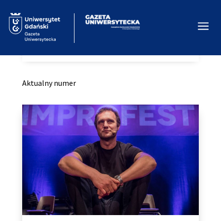
a
Home
Kategoria: ARTYKUŁY
( Page 2 )
9
Aktualny numer