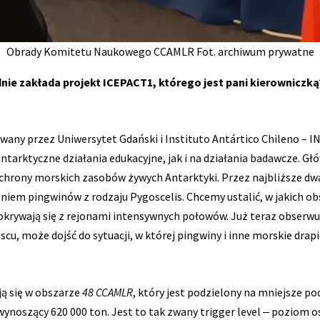
Obrady Komitetu Naukowego CCAMLR Fot. archiwum prywatne
nie zakłada projekt ICEPACT1, którego jest pani kierowniczką
zowany przez Uniwersytet Gdański i Instituto Antártico Chileno –
arktyczne działania edukacyjne, jak i na działania badawcze. Gł
chrony morskich zasobów żywych Antarktyki. Przez najbliższe dw
em pingwinów z rodzaju Pygoscelis. Chcemy ustalić, w jakich obs
okrywają się z rejonami intensywnych połowów. Już teraz obserwu
cu, może dojść do sytuacji, w której pingwiny i inne morskie drapi
ą się w obszarze
48 CCAMLR
, który jest podzielony na mniejsze p
oszący 620 000 ton. Jest to tak zwany trigger level ‒ poziom ost