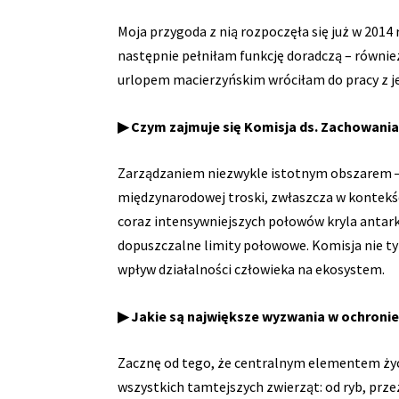
Moja przygoda z nią rozpoczęła się już w 201
następnie pełniłam funkcję doradczą – równie
urlopem macierzyńskim wróciłam do pracy z 
▶ Czym zajmuje się Komisja ds. Zachowani
Zarządzaniem niezwykle istotnym obszarem 
międzynarodowej troski, zwłaszcza w kontekśc
coraz intensywniejszych połowów kryla antark
dopuszczalne limity połowowe. Komisja nie tyl
wpływ działalności człowieka na ekosystem.
▶ Jakie są największe wyzwania w ochronie
Zacznę od tego, że centralnym elementem życ
wszystkich tamtejszych zwierząt: od ryb, prze