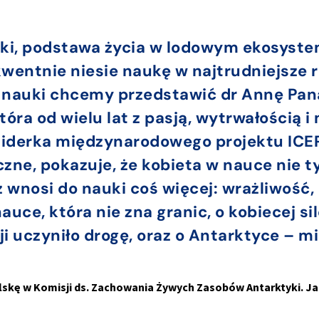
yki, podstawa życia w lodowym ekosystem
kwentnie niesie naukę w najtrudniejsze r
j nauki chcemy przedstawić dr Annę Pan
óra od wielu lat z pasją, wytrwałością i
 liderka międzynarodowego projektu ICE
ne, pokazuje, że kobieta w nauce nie t
 wnosi do nauki coś więcej: wrażliwość
ce, która nie zna granic, o kobiecej sil
ji uczyniło drogę, oraz o Antarktyce – mi
lskę w Komisji ds. Zachowania Żywych Zasobów Antarktyki. J