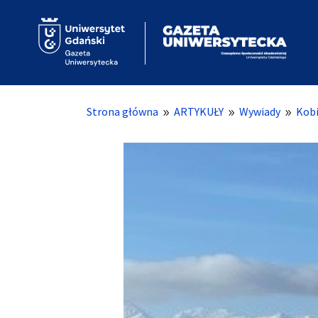
Strona główna
ARTYKUŁY
Wywiady
Kobi
9
9
9