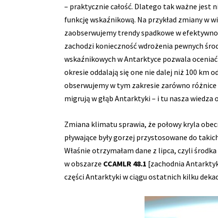
– praktycznie całość. Dlatego tak ważne jest 
funkcję wskaźnikową. Na przykład zmiany w wi
zaobserwujemy trendy spadkowe w efektywnoś
zachodzi konieczność wdrożenia pewnych śro
wskaźnikowych w Antarktyce pozwala oceniać 
okresie oddalają się one nie dalej niż 100 km
obserwujemy w tym zakresie zarówno różnice m
migrują w głąb Antarktyki – i tu nasza wiedza
Zmiana klimatu sprawia, że połowy kryla obecni
pływające były gorzej przystosowane do takich
Właśnie otrzymałam dane z lipca, czyli środk
w obszarze
CCAMLR 48.1
[zachodnia Antarktyka
części Antarktyki w ciągu ostatnich kilku deka