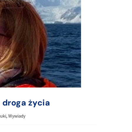
o droga życia
uki
,
Wywiady