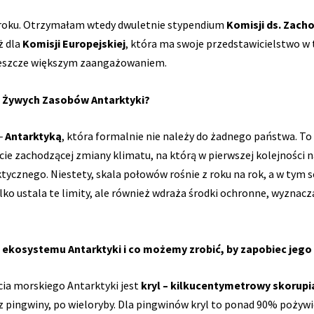
4 roku. Otrzymałam wtedy dwuletnie stypendium
Komisji ds. Zach
ż dla
Komisji Europejskiej
, która ma swoje przedstawicielstwo w t
jeszcze większym zaangażowaniem.
a Żywych Zasobów Antarktyki?
‒
Antarktyką
, która formalnie nie należy do żadnego państwa. T
ie zachodzącej zmiany klimatu, na którą w pierwszej kolejności 
tycznego. Niestety, skala połowów rośnie z roku na rok, a w tym
ko ustala te limity, ale również wdraża środki ochronne, wyznac
 ekosystemu Antarktyki i co możemy zrobić, by zapobiec jego
ia morskiego Antarktyki jest
kryl – kilkucentymetrowy skorupi
z pingwiny, po wieloryby. Dla pingwinów kryl to ponad 90% pożywi