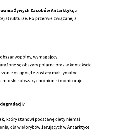
owania Żywych Zasobów Antarktyki
, a
ej strukturze. Po przerwie związanej z
o obszar wspólny, wymagający
narażone są obszary polarne oraz w kontekście
 sezonie osiągnięte zostały maksymalne
za morskie obszary chronione i monitoruje
 degradacji?
ak
, który stanowi podstawę diety niemal
enia, dla wielorybów żerujących w Antarktyce