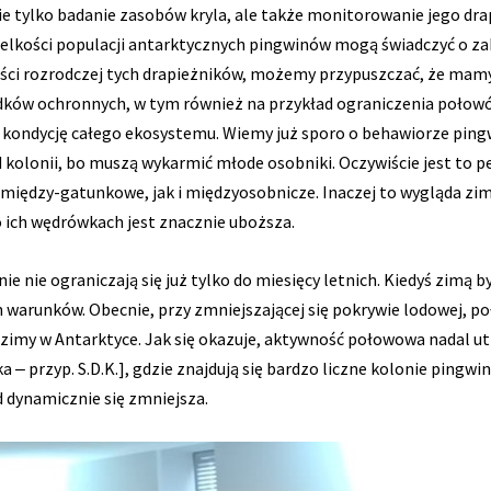
nie tylko badanie zasobów kryla, ale także monitorowanie jego dra
elkości populacji antarktycznych pingwinów mogą świadczyć o zab
ci rozrodczej tych drapieżników, możemy przypuszczać, że mamy
dków ochronnych, w tym również na przykład ograniczenia połow
kondycję całego ekosystemu. Wiemy już sporo o behawiorze ping
 od kolonii, bo muszą wykarmić młode osobniki. Oczywiście jest to
iędzy-gatunkowe, jak i międzyosobnicze. Inaczej to wygląda zimą
 o ich wędrówkach jest znacznie uboższa.
e nie ograniczają się już tylko do miesięcy letnich. Kiedyś zimą b
 warunków. Obecnie, przy zmniejszającej się pokrywie lodowej, poł
a zimy w Antarktyce. Jak się okazuje, aktywność połowowa nadal u
 ‒ przyp. S.D.K.], gdzie znajdują się bardzo liczne kolonie pingw
d dynamicznie się zmniejsza.