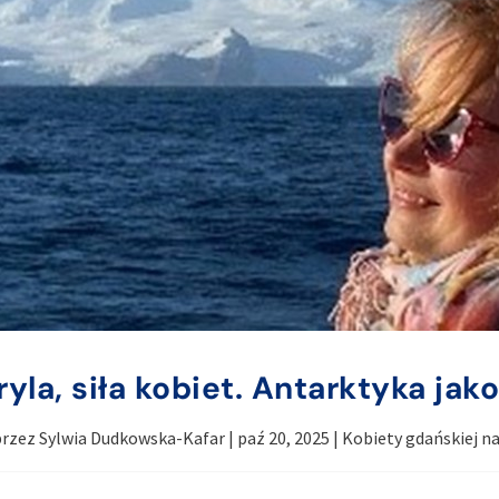
yla, siła kobiet. Antarktyka jak
przez
Sylwia Dudkowska-Kafar
|
paź 20, 2025
|
Kobiety gdańskiej na