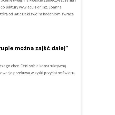
ócenie uwagi na kwestie zanieczyszczenia i
o lektury wywiadu z dr inż. Joanną
tóra od lat dzięki swoim badaniom zwraca
upie można zajść dalej”
 czego chce. Ceni sobie konstruktywną
nowacje przekuwa w zyski przydatne światu.