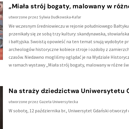
„Miała strój bogaty, malowany w różn
utworzone przez
Sylwia Dudkowska-Kafar
We wczesnym średniowieczu w rejonie południowego Bałtyku
przenikały się ze sobą trzy kultury: skandynawska, słowiańsk
i bałtyjska. Swoistą opowieść na ten temat snują wydobyte p
archeologów historyczne kobiece stroje i ozdoby z zamierzc
czasów. Niedawno mogliśmy oglądać je na Wydziale History
w ramach wystawy „Miała strój bogaty, malowany w różne świ
Na straży dziedzictwa Uniwersytetu
utworzone przez
Gazeta Uniwersytecka
W sobotę, 12 października br., Uniwersytet Gdański otworzył