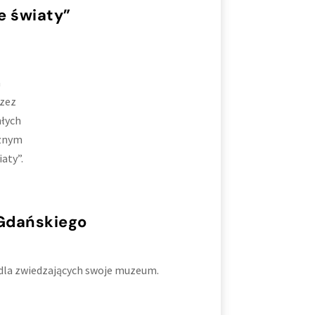
e światy”
a
rzez
hłych
cznym
aty”.
 Gdańskiego
 dla zwiedzających swoje muzeum.