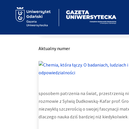
Home
ARTYKUŁY
Wywiady
Kategori
9
9
9
Aktualny numer
sposobem patrzenia na świat, przestrzenią n
rozmowie z Sylwią Dudkowską-Kafar prof. Grob
niezwykłą szczerością o swojej fascynacji mate
dlaczego nauka dziś bardziej niż kiedykolwiek