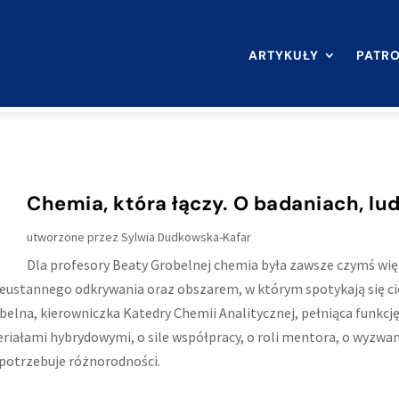
ARTYKUŁY
PATR
a: Kobiety gdańskiej nauki
Chemia, która łączy. O badaniach, lu
utworzone przez
Sylwia Dudkowska-Kafar
Dla profesory Beaty Grobelnej chemia była zawsze czymś więce
ieustannego odkrywania oraz obszarem, w którym spotykają się c
elna, kierowniczka Katedry Chemii Analitycznej, pełniąca funkcj
riałami hybrydowymi, o sile współpracy, o roli mentora, o wyzwani
 potrzebuje różnorodności.