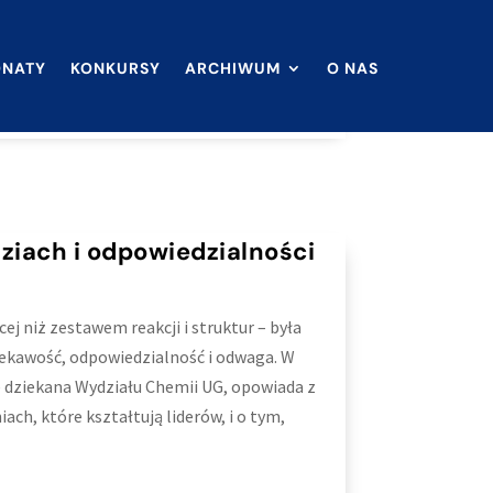
ONATY
KONKURSY
ARCHIWUM
O NAS
dziach i odpowiedzialności
j niż zestawem reakcji i struktur – była
iekawość, odpowiedzialność i odwaga. W
ę dziekana Wydziału Chemii UG, opowiada z
ach, które kształtują liderów, i o tym,