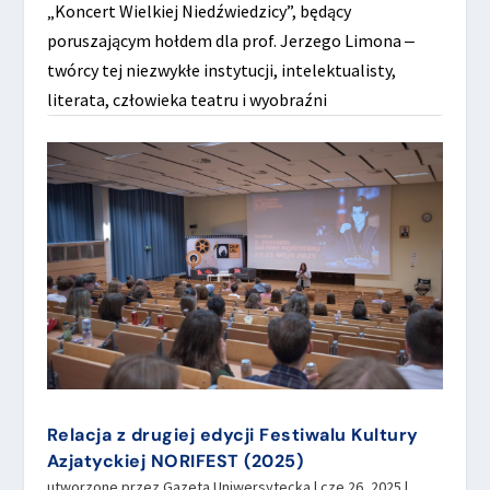
„Koncert Wielkiej Niedźwiedzicy”, będący
poruszającym hołdem dla prof. Jerzego Limona ‒
twórcy tej niezwykłe instytucji, intelektualisty,
literata, człowieka teatru i wyobraźni
Relacja z drugiej edycji Festiwalu Kultury
Azjatyckiej NORIFEST (2025)
utworzone przez
Gazeta Uniwersytecka
|
cze 26, 2025
|