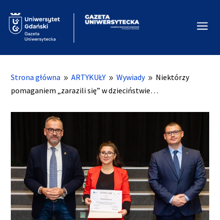
a
Strona główna
ARTYKUŁY
Wywiady
Niektórzy
9
9
9
pomaganiem „zarazili się” w dzieciństwie…