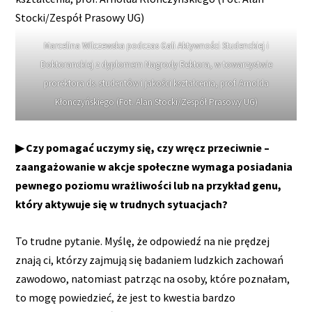
Marcelina Wilczewska podczas Gali Aktywności Studenckiej i
Doktoranckiej z dyplomem Nagrody Rektora, w towarzystwie
prorektora ds. studentów i jakości kształcenia, prof. Arnolda
Kłonczyńskiego (Fot. Alan Stocki/Zespół Prasowy UG)
▶ Czy pomagać uczymy się, czy wręcz przeciwnie –
zaangażowanie w akcje społeczne wymaga posiadania
pewnego poziomu wrażliwości lub na przykład genu,
który aktywuje się w trudnych sytuacjach?
To trudne pytanie. Myślę, że odpowiedź na nie prędzej
znają ci, którzy zajmują się badaniem ludzkich zachowań
zawodowo, natomiast patrząc na osoby, które poznałam,
to mogę powiedzieć, że jest to kwestia bardzo