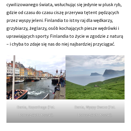
cywilizowanego świata, wsłuchując się jedynie w plusk ryb,
gdzie od czasu do czasu ciszę przerywa tętent pędzących
przez wyspy jeleni. Finlandia to istny raj dla wędkarzy,
grzybiarzy, żeglarzy, osób kochających piesze wędrówki i
uprawiających sporty. Finlandia to życie w zgodzie z naturą
– i chyba to zdaje się nas do niej najbardziej przyciągać.
Dania, Kopenhaga (Fot.
Dania, Wyspy Owcze (Fot.
Tomasz Archutowski).
Tomasz Archutowski).