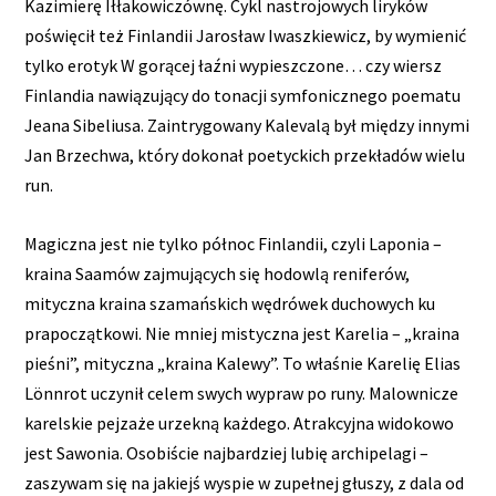
Kazimierę Iłłakowiczównę. Cykl nastrojowych liryków
poświęcił też Finlandii Jarosław Iwaszkiewicz, by wymienić
tylko erotyk W gorącej łaźni wypieszczone… czy wiersz
Finlandia nawiązujący do tonacji symfonicznego poematu
Jeana Sibeliusa. Zaintrygowany Kalevalą był między innymi
Jan Brzechwa, który dokonał poetyckich przekładów wielu
run.
Magiczna jest nie tylko północ Finlandii, czyli Laponia –
kraina Saamów zajmujących się hodowlą reniferów,
mityczna kraina szamańskich wędrówek duchowych ku
prapoczątkowi. Nie mniej mistyczna jest Karelia – „kraina
pieśni”, mityczna „kraina Kalewy”. To właśnie Karelię Elias
Lönnrot uczynił celem swych wypraw po runy. Malownicze
karelskie pejzaże urzekną każdego. Atrakcyjna widokowo
jest Sawonia. Osobiście najbardziej lubię archipelagi –
zaszywam się na jakiejś wyspie w zupełnej głuszy, z dala od