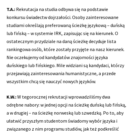
T.A.:
Rekrutacja na studia odbywa się na podstawie
konkursu świadectw dojrzałości. Osoby zainteresowane
studiami określają preferowaną ścieżkę językową – duńską
lub fińską – w systemie IRK, zapisując się na kierunek. O
ostatecznym przydziale na daną ścieżkę decyduje lista
rankingowa osób, które zostały przyjęte na nasz kierunek.
Nie oczekujemy od kandydatów znajomości języka
duńskiego lub fińskiego. Mile widziani są kandydaci, którzy
przejawiają zainteresowania humanistyczne, a przede
wszystkim chcą się nauczyć nowych języków.
K.W.:
W tegorocznej rekrutacji wprowadziliśmy dwa
odrębne nabory: w jednej opcji na ścieżkę duńską lub fińską,
a w drugiej – na ścieżkę norweską lub szwedzką. Po to, aby
ułatwić przyszłym studentom świadomy wybór języka i
związanego z nim programu studiów, jak też podkreślić