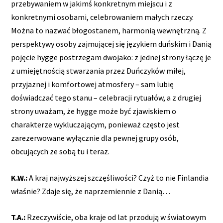
przebywaniem w jakimś konkretnym miejscu i z
konkretnymi osobami, celebrowaniem małych rzeczy.
Można to nazwać błogostanem, harmonią wewnętrzną. Z
perspektywy osoby zajmującej się językiem duńskim i Danią
pojęcie hygge postrzegam dwojako: z jednej strony łączę je
z umiejętnością stwarzania przez Duńczyków miłej,
przyjaznej i komfortowej atmosfery – sam lubię
doświadczać tego stanu – celebracji rytuałów, a z drugiej
strony uważam, że hygge może być zjawiskiem o
charakterze wykluczającym, ponieważ często jest
zarezerwowane wyłącznie dla pewnej grupy osób,
obcujących ze sobą tu i teraz.
K.W.:
A kraj najwyższej szczęśliwości? Czyż to nie Finlandia
właśnie? Zdaje się, że naprzemiennie z Danią…
T.A.:
Rzeczywiście, oba kraje od lat przodują w światowym