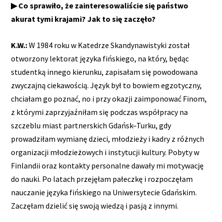
▶ Co sprawiło, że zainteresowaliście się państwo
akurat tymi krajami? Jak to się zaczęło?
K.W.:
W 1984 roku w Katedrze Skandynawistyki został
otworzony lektorat języka fińskiego, na który, będąc
studentką innego kierunku, zapisałam się powodowana
zwyczajną ciekawością. Język był to bowiem egzotyczny,
chciałam go poznać, no i przy okazji zaimponować Finom,
z którymi zaprzyjaźniłam się podczas współpracy na
szczeblu miast partnerskich Gdańsk–Turku, gdy
prowadziłam wymianę dzieci, młodzieży i kadry z różnych
organizacji młodzieżowych i instytucji kultury. Pobyty w
Finlandii oraz kontakty personalne dawały mi motywację
do nauki. Po latach przejęłam pałeczkę i rozpoczęłam
nauczanie języka fińskiego na Uniwersytecie Gdańskim.
Zaczęłam dzielić się swoją wiedzą i pasją z innymi.