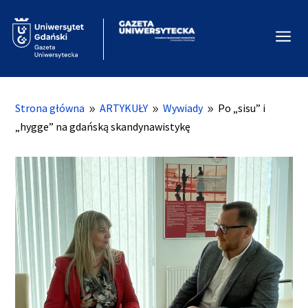
a
Strona główna
ARTYKUŁY
Wywiady
Po „sisu” i
9
9
9
„hygge” na gdańską skandynawistykę