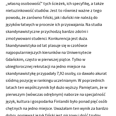
„własną osobowość” tych ścieżek, ich specyfikę, a także
nietuzinkowość studiów. Jest to również ważne z tego
powodu, że zarówno fiński, jak i duński nie należą do
języków łatwych w procesie ich przyswajania. Na studia
skandynawistyczne przychodzą bardzo zdolni i
zmotywowani studenci. Konkurencja jest duża.
Skandynawistyka od lat plasuje się w czołówce
najpopularniejszych kierunków na Uniwersytecie
Gdańskim, często w pierwszej piątce. Tylko w
ubiegłorocznej rekrutacji na jedno miejsce na
skandynawistykę przypadały 7,92 osoby, co dawało akurat
siódmą pozycję w rankingu uczelnianym. W poprzednich
latach ten współczynnik był dużo wyższy. Pamiętam, że w
pierwszym (wówczas odrębnym) naborze na specjalność
język, kultura i gospodarka Finlandii było ponad pięć osób
chętnych na jedno miejsce. Uważałam ten wynik za bardzo
dobry, ponieważ język fiński jest niszowy i dość trudny.