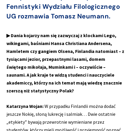
Fennistyki Wydziału Filologicznego
UG rozmawia Tomasz Neumann.
▶ Dania kojarzy nam się zazwyczaj z klockami Lego,
wikingami, baśniami Hansa Christiana Andersena,
Hamletem czy gangiem Olsena, Finlandia natomiast – z
tysiącami jezior, przepastnymi lasami, domem
świętego mikołaja, Muminkami i – oczywiście –
saunami. A jak kraje te widzą studenci i nauczyciele
akademiccy, którzy na ich temat mają wiedzę znacznie
szerszą niż statystyczny Polak?
Katarzyna Wojan:
W przypadku Finlandii można dodać
jeszcze Nokię, słoną lukrecję i salmiak… Dwie ostatnie
„etykiety” bywają przewrotnie wymieniane przez
studentów, którzy mieli możliwość i przyjemność poznać