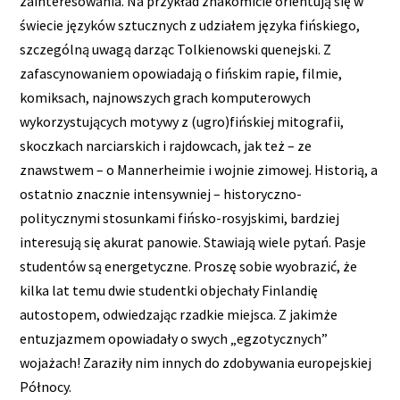
zainteresowania. Na przykład znakomicie orientują się w
świecie języków sztucznych z udziałem języka fińskiego,
szczególną uwagą darząc Tolkienowski quenejski. Z
zafascynowaniem opowiadają o fińskim rapie, filmie,
komiksach, najnowszych grach komputerowych
wykorzystujących motywy z (ugro)fińskiej mitografii,
skoczkach narciarskich i rajdowcach, jak też – ze
znawstwem – o Mannerheimie i wojnie zimowej. Historią, a
ostatnio znacznie intensywniej – historyczno-
politycznymi stosunkami fińsko-rosyjskimi, bardziej
interesują się akurat panowie. Stawiają wiele pytań. Pasje
studentów są energetyczne. Proszę sobie wyobrazić, że
kilka lat temu dwie studentki objechały Finlandię
autostopem, odwiedzając rzadkie miejsca. Z jakimże
entuzjazmem opowiadały o swych „egzotycznych”
wojażach! Zaraziły nim innych do zdobywania europejskiej
Północy.