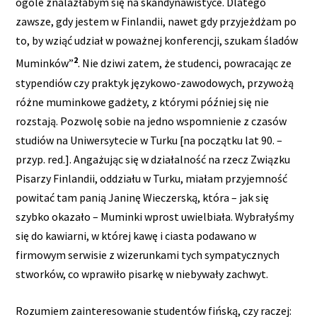
ogóle znalazłabym się na skandynawistyce. Dlatego
zawsze, gdy jestem w Finlandii, nawet gdy przyjeżdżam po
to, by wziąć udział w poważnej konferencji, szukam śladów
2
Muminków”
. Nie dziwi zatem, że studenci, powracając ze
stypendiów czy praktyk językowo-zawodowych, przywożą
różne muminkowe gadżety, z którymi później się nie
rozstają. Pozwolę sobie na jedno wspomnienie z czasów
studiów na Uniwersytecie w Turku [na początku lat 90. –
przyp. red.]. Angażując się w działalność na rzecz Związku
Pisarzy Finlandii, oddziału w Turku, miałam przyjemność
powitać tam panią Janinę Wieczerską, która – jak się
szybko okazało – Muminki wprost uwielbiała. Wybrałyśmy
się do kawiarni, w której kawę i ciasta podawano w
firmowym serwisie z wizerunkami tych sympatycznych
stworków, co wprawiło pisarkę w niebywały zachwyt.
Rozumiem zainteresowanie studentów fińską, czy raczej: