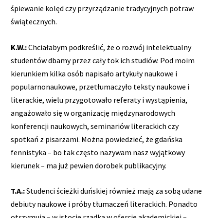
śpiewanie kolęd czy przyrządzanie tradycyjnych potraw
świątecznych.
K.W.:
Chciałabym podkreślić, że o rozwój intelektualny
studentów dbamy przez cały tok ich studiów. Pod moim
kierunkiem kilka osób napisało artykuły naukowe i
popularnonaukowe, przetłumaczyło teksty naukowe i
literackie, wielu przygotowało referaty i wystąpienia,
angażowało się w organizację międzynarodowych
konferencji naukowych, seminariów literackich czy
spotkań z pisarzami. Można powiedzieć, że gdańska
fennistyka – bo tak często nazywam nasz wyjątkowy
kierunek – ma już pewien dorobek publikacyjny.
T.A.:
Studenci ścieżki duńskiej również mają za sobą udane
debiuty naukowe i próby tłumaczeń literackich. Ponadto
otrzymują – w istocie rzadką w ofercie akademickiej –