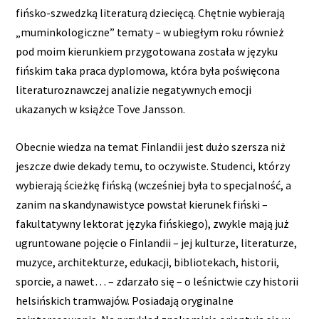
fińsko-szwedzką literaturą dziecięcą. Chętnie wybierają
„muminkologiczne” tematy – w ubiegłym roku również
pod moim kierunkiem przygotowana została w języku
fińskim taka praca dyplomowa, która była poświęcona
literaturoznawczej analizie negatywnych emocji
ukazanych w książce Tove Jansson.
Obecnie wiedza na temat Finlandii jest dużo szersza niż
jeszcze dwie dekady temu, to oczywiste. Studenci, którzy
wybierają ścieżkę fińską (wcześniej była to specjalność, a
zanim na skandynawistyce powstał kierunek fiński –
fakultatywny lektorat języka fińskiego), zwykle mają już
ugruntowane pojęcie o Finlandii – jej kulturze, literaturze,
muzyce, architekturze, edukacji, bibliotekach, historii,
sporcie, a nawet… – zdarzało się – o leśnictwie czy historii
helsińskich tramwajów. Posiadają oryginalne