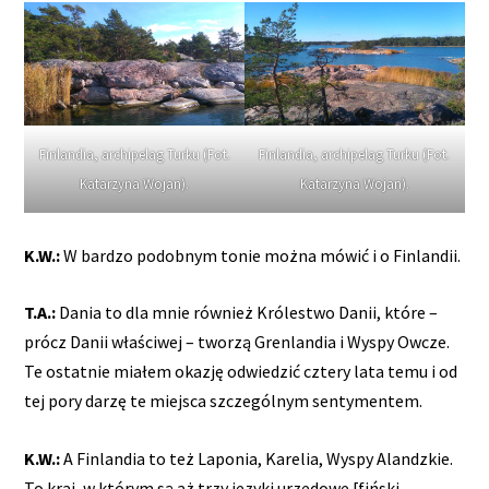
Finlandia, archipelag Turku (Fot.
Finlandia, archipelag Turku (Fot.
Katarzyna Wojan).
Katarzyna Wojan).
K.W.:
W bardzo podobnym tonie można mówić i o Finlandii.
T.A.:
Dania to dla mnie również Królestwo Danii, które –
prócz Danii właściwej – tworzą Grenlandia i Wyspy Owcze.
Te ostatnie miałem okazję odwiedzić cztery lata temu i od
tej pory darzę te miejsca szczególnym sentymentem.
K.W.:
A Finlandia to też Laponia, Karelia, Wyspy Alandzkie.
To kraj, w którym są aż trzy języki urzędowe [fiński,