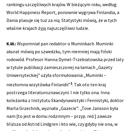
rankingu szczęśliwych krajów. W bieżącym roku, według
World Happiness Report, ponownie wygrywa Finlandia, a
Dania plasuje się tuż za nią. Statystyki mówią, że w tych
właśnie krajach żyją najszczęśliwsi ludzie.
K.W.:
Wspomniał pan redaktor o Muminkach. Muminki
akurat mówią po szwedzku, tym niemniej mają fiński
rodowód. Profesor Hanna Dymel-Trzebiatowska przed laty
w tytule publikacji zamieszczonej na łamach „Gazety
Uniwersyteckiej” użyła sformułowania „Muminki –
1
niezłomna wizytówka Finlandii”
. Tak oto ten kraj
postrzega literaturoznawczyni. I nie tylko ona. Inna
koleżanka z Instytutu Skandynawistyki i Fennistyki, doktor
Marta Grzechnik, wyznała „Gazecie”: „Tove Jansson była
nam [to jest w domu rodzinnym – przyp. red.] zawsze
bliższa od Astrid Lindgren i kto wie, czy gdyby nie ona, w