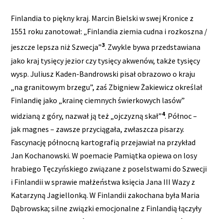
Finlandia to piękny kraj. Marcin Bielski w swej Kronice z
1551 roku zanotował: „Finlandia ziemia cudna i rozkoszna /
3
jeszcze lepsza niż Szwecja”
. Zwykle bywa przedstawiana
jako kraj tysięcy jezior czy tysięcy akwenów, także tysięcy
wysp. Juliusz Kaden-Bandrowski pisał obrazowo o kraju
„na granitowym brzegu”, zaś Zbigniew Żakiewicz określał
Finlandię jako „krainę ciemnych świerkowych lasów”
4
widzianą z góry, nazwał ją też „ojczyzną skał”
. Północ –
jak magnes – zawsze przyciągała, zwłaszcza pisarzy.
Fascynację północną kartografią przejawiał na przykład
Jan Kochanowski. W poemacie Pamiątka opiewa on losy
hrabiego Tęczyńskiego związane z poselstwami do Szwecji
i Finlandii w sprawie małżeństwa księcia Jana III Wazy z
Katarzyną Jagiellonką. W Finlandii zakochana była Maria
Dąbrowska; silne związki emocjonalne z Finlandią łączyły