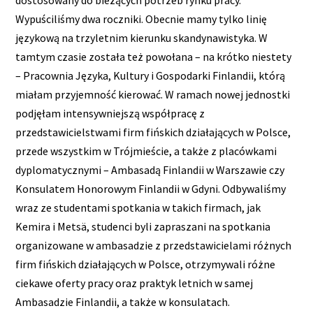
dostosowany do bieżących potrzeb rynku pracy.
Wypuściliśmy dwa roczniki. Obecnie mamy tylko linię
językową na trzyletnim kierunku skandynawistyka. W
tamtym czasie została też powołana – na krótko niestety
– Pracownia Języka, Kultury i Gospodarki Finlandii, którą
miałam przyjemność kierować. W ramach nowej jednostki
podjęłam intensywniejszą współpracę z
przedstawicielstwami firm fińskich działających w Polsce,
przede wszystkim w Trójmieście, a także z placówkami
dyplomatycznymi – Ambasadą Finlandii w Warszawie czy
Konsulatem Honorowym Finlandii w Gdyni. Odbywaliśmy
wraz ze studentami spotkania w takich firmach, jak
Kemira i Metsä, studenci byli zapraszani na spotkania
organizowane w ambasadzie z przedstawicielami różnych
firm fińskich działających w Polsce, otrzymywali różne
ciekawe oferty pracy oraz praktyk letnich w samej
Ambasadzie Finlandii, a także w konsulatach.