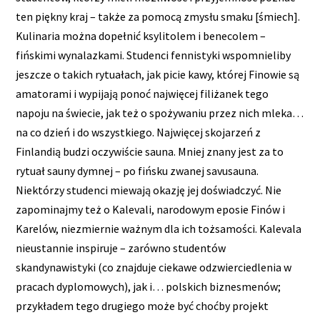
ten piękny kraj – także za pomocą zmysłu smaku [śmiech].
Kulinaria można dopełnić ksylitolem i benecolem –
fińskimi wynalazkami. Studenci fennistyki wspomnieliby
jeszcze o takich rytuałach, jak picie kawy, której Finowie są
amatorami i wypijają ponoć najwięcej filiżanek tego
napoju na świecie, jak też o spożywaniu przez nich mleka…
na co dzień i do wszystkiego. Najwięcej skojarzeń z
Finlandią budzi oczywiście sauna. Mniej znany jest za to
rytuał sauny dymnej – po fińsku zwanej savusauna.
Niektórzy studenci miewają okazję jej doświadczyć. Nie
zapominajmy też o Kalevali, narodowym eposie Finów i
Karelów, niezmiernie ważnym dla ich tożsamości. Kalevala
nieustannie inspiruje – zarówno studentów
skandynawistyki (co znajduje ciekawe odzwierciedlenia w
pracach dyplomowych), jak i… polskich biznesmenów;
przykładem tego drugiego może być choćby projekt