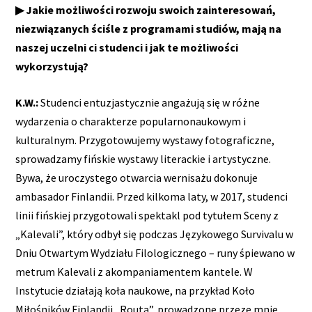
▶ Jakie możliwości rozwoju swoich zainteresowań,
niezwiązanych ściśle z programami studiów, mają na
naszej uczelni ci studenci i jak te możliwości
wykorzystują?
K.W.:
Studenci entuzjastycznie angażują się w różne
wydarzenia o charakterze popularnonaukowym i
kulturalnym. Przygotowujemy wystawy fotograficzne,
sprowadzamy fińskie wystawy literackie i artystyczne.
Bywa, że uroczystego otwarcia wernisażu dokonuje
ambasador Finlandii. Przed kilkoma laty, w 2017, studenci
linii fińskiej przygotowali spektakl pod tytułem Sceny z
„Kalevali”, który odbył się podczas Językowego Survivalu w
Dniu Otwartym Wydziału Filologicznego – runy śpiewano w
metrum Kalevali z akompaniamentem kantele. W
Instytucie działają koła naukowe, na przykład Koło
Miłośników Finlandii „Routa”, prowadzone przeze mnie