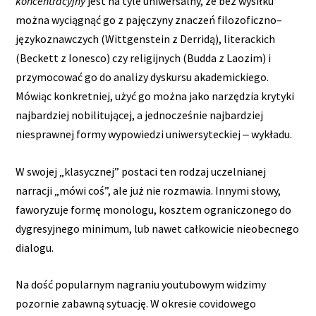
koncentracyjny
jest na tyle uniwersalny, że bez wysiłku
można wyciągnąć go z pajęczyny znaczeń filozoficzno–
językoznawczych (Wittgenstein z Derridą), literackich
(Beckett z Ionesco) czy religijnych (Budda z Laozim) i
przymocować go do analizy dyskursu akademickiego.
Mówiąc konkretniej, użyć go można jako narzędzia krytyki
najbardziej nobilitującej, a jednocześnie najbardziej
niesprawnej formy wypowiedzi uniwersyteckiej ‒ wykładu.
W swojej „klasycznej” postaci ten rodzaj uczelnianej
narracji „mówi coś”, ale już nie rozmawia. Innymi słowy,
faworyzuje formę monologu, kosztem ograniczonego do
dygresyjnego minimum, lub nawet całkowicie nieobecnego
dialogu.
Na dość popularnym nagraniu youtubowym widzimy
pozornie zabawną sytuację. W okresie covidowego