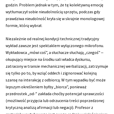
godzin. Problem jednak w tym, że tę kolektywną emocję
wytłumaczył sobie nieudolnością sprzętu, podczas gdy
prawdziwa nieudolność kryła się w skrajnie monologowej
formie, którą wybrał.
Niezależnie od realnej kondycji technicznej tradycyjny
wykład zawsze jest spektaklem wyłączonego mikrofonu.
Wykładowca „mówi coś”, a słuchacze słuchają „czegoś” ‒
okupujący miejsce na środku sali władca dyskursu,
zatracony w transie mechanicznej werbalizacji, zatrzymuje
się tylko po to, by wziąć oddech i zignorować kolejną
szansę na interakcję z odbiorcą. W tym wypadku być może
lepszym określeniem byłby „biorca”, ponieważ
przedrostek „od-” zakłada choćby potencjał sprawczości
(możliwość przyjęcia lub odrzucenia treści poprzedzonej
krytyczną analizą afirmacji lub negacji). Profesor z