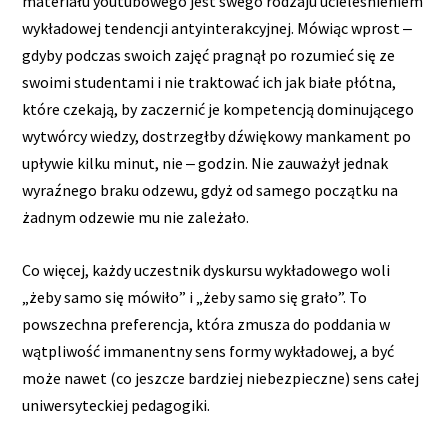
materiału youtubowego jest swego rodzaju ucieleśnieniem
wykładowej tendencji antyinterakcyjnej. Mówiąc wprost ‒
gdyby podczas swoich zajęć pragnął po rozumieć się ze
swoimi studentami i nie traktować ich jak białe płótna,
które czekają, by zaczernić je kompetencją dominującego
wytwórcy wiedzy, dostrzegłby dźwiękowy mankament po
upływie kilku minut, nie ‒ godzin. Nie zauważył jednak
wyraźnego braku odzewu, gdyż od samego początku na
żadnym odzewie mu nie zależało.
Co więcej, każdy uczestnik dyskursu wykładowego woli
„żeby samo się mówiło” i „żeby samo się grało”. To
powszechna preferencja, która zmusza do poddania w
wątpliwość immanentny sens formy wykładowej, a być
może nawet (co jeszcze bardziej niebezpieczne) sens całej
uniwersyteckiej pedagogiki.