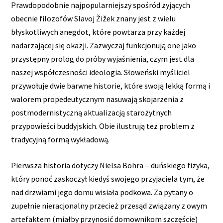
Prawdopodobnie najpopularniejszy spośród żyjących
obecnie filozofów Slavoj Žižek znany jest z wielu
błyskotliwych anegdot, które powtarza przy każdej
nadarzającej się okazji. Zazwyczaj funkcjonują one jako
przystępny prolog do próby wyjaśnienia, czym jest dla
naszej współczesności ideologia. Słoweński myśliciel
przywołuje dwie barwne historie, które swoją lekką formą i
walorem propedeutycznym nasuwają skojarzenia z
postmodernistyczną aktualizacją starożytnych
przypowieści buddyjskich. Obie ilustrują też problem z
tradycyjną formą wykładową.
Pierwsza historia dotyczy Nielsa Bohra ‒ duńskiego fizyka,
który ponoć zaskoczył kiedyś swojego przyjaciela tym, że
nad drzwiami jego domu wisiała podkowa. Za pytany o
zupełnie nieracjonalny przecież przesąd związany z owym
artefaktem (miałby przynosić domownikom szczęście)