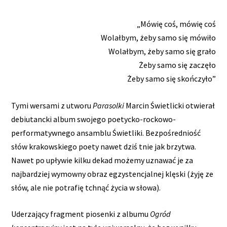
„Mówię coś, mówię coś
Wolałbym, żeby samo się mówiło
Wolałbym, żeby samo się grało
Żeby samo się zaczęło
Żeby samo się skończyło”
Tymi wersami z utworu
Parasolki
Marcin Świetlicki otwierał
debiutancki album swojego poetycko-rockowo-
performatywnego ansamblu Świetliki. Bezpośredniość
słów krakowskiego poety nawet dziś tnie jak brzytwa.
Nawet po upływie kilku dekad możemy uznawać je za
najbardziej wymowny obraz egzystencjalnej klęski (żyję ze
słów, ale nie potrafię tchnąć życia w słowa).
Uderzający fragment piosenki z albumu
Ogród