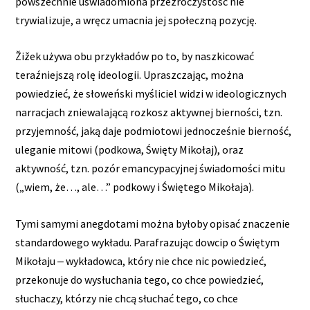
powszechnie uświadomiona przeźroczystość nie
trywializuje, a wręcz umacnia jej społeczną pozycję.
Žižek używa obu przykładów po to, by naszkicować
teraźniejszą rolę ideologii. Upraszczając, można
powiedzieć, że słoweński myśliciel widzi w ideologicznych
narracjach zniewalającą rozkosz aktywnej bierności, tzn.
przyjemność, jaką daje podmiotowi jednocześnie bierność,
uleganie mitowi (podkowa, Święty Mikołaj), oraz
aktywność, tzn. pozór emancypacyjnej świadomości mitu
(„wiem, że…, ale…” podkowy i Świętego Mikołaja).
Tymi samymi anegdotami można byłoby opisać znaczenie
standardowego wykładu. Parafrazując dowcip o Świętym
Mikołaju ‒ wykładowca, który nie chce nic powiedzieć,
przekonuje do wysłuchania tego, co chce powiedzieć,
słuchaczy, którzy nie chcą słuchać tego, co chce