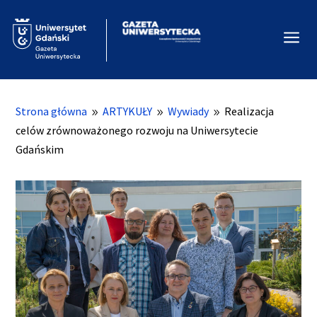
a
Strona główna
ARTYKUŁY
Wywiady
Realizacja
9
9
9
celów zrównoważonego rozwoju na Uniwersytecie
Gdańskim