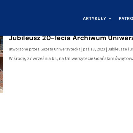
ARTYKUŁY
PATR
Jubileusz 20-lecia Archiwum Uniwer
utworzone przez
Gazeta Uniwersytecka
|
paź 18, 2023
|
Jubileusze i 
W środę, 27 września br., na Uniwersytecie Gdańskim świętowa