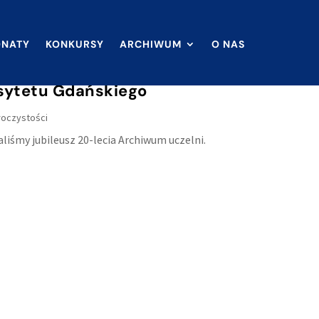
ONATY
KONKURSY
ARCHIWUM
O NAS
sytetu Gdańskiego
uroczystości
liśmy jubileusz 20-lecia Archiwum uczelni.