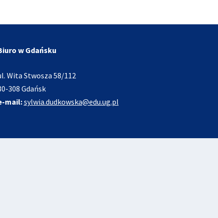
Biuro w Gdańsku
ul. Wita Stwosza 58/112
80-308 Gdańsk
e-mail:
sylwia.dudkowska@edu.ug.pl