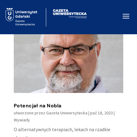
a
Potencjał na Nobla
utworzone przez
Gazeta Uniwersytecka
|
paź 18, 2023
|
Wywiady
O alternatywnych terapiach, lekach na rzadkie