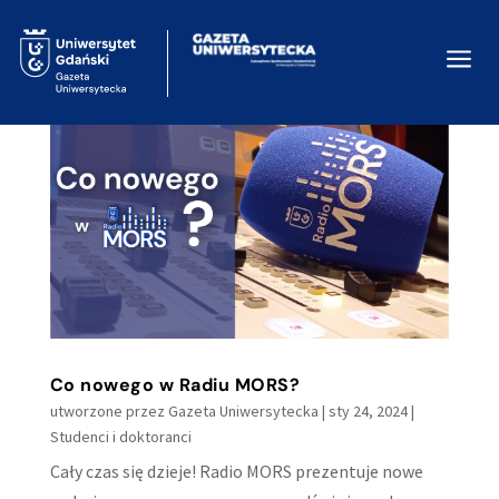
a
Co nowego w Radiu MORS?
utworzone przez
Gazeta Uniwersytecka
|
sty 24, 2024
|
Studenci i doktoranci
Cały czas się dzieje! Radio MORS prezentuje nowe