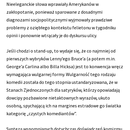
Nieeleganckie słowa wprawiały Amerykanów w
zakłopotanie, ponieważ sparowane z dosadnymi
diagnozami socjopolitycznymi wyjmowały prawdziwe
problemy z oziębłego kontekstu felietonu w tygodniku
opinii i ponownie wtrącały je do dyskursu ulicy.
Jeśli chodzi o stand-up, to wydaje się, że co najmniej od
pierwszych wybryków Lenny’ego Bruce’a (a potem m.in.
George’a Carlina albo Billa Hicksa) jest to konwencja wręcz
wymagająca wulgarnej formy. Wulgarność tego rodzaju
komedii została do tego stopnia ustandaryzowana, że w
Stanach Zjednoczonych dla satyryków, którzy opowiadają
dowcipy pozbawione nietaktownych wyrazów, ukuto
osobną, spychającą ich na margines estradowe go światka
kategorię „czystych komediantów”.
Syntezą wspomnianych dotychczas doświadczeń komizmu