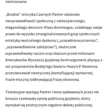
niestosowne.
„Brudna” retoryka Czarnych Panter odzierała
niesprawiedliwość społeczną z niebezpiecznego,
eleganckiego decorum. Klasy dominujące, ozdabiając swoje
prawo do wyzysku zmarginalizowanych grup społecznych
estetyką neutralnego dyskursu („uzasadniona przemoc”,
„usprawiedliwione zabójstwo”), skutecznie
usprawiedliwiały rasizm oraz klasizm przed milionami
Amerykanów. Wyrazisty językowy kontrargument płynący z
ust proponentów Bobby’ego Seale’a i Huey’a P. Newtona
przeciwstawiał nieetycznej (kamuflującej) wytwornej
frazie etyczną (odkrywającą) frazę obcesową.
Telewizyjne występy Panter i łamy wydawanych przez nie
broszur szokowały opinię publiczną językiem, który
wymykał się estetycznym regułom debaty publicznej.