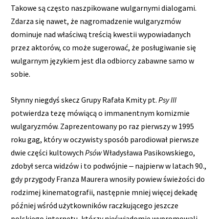
Takowe są często naszpikowane wulgarnymi dialogami.
Zdarza się nawet, że nagromadzenie wulgaryzmów
dominuje nad właściwą treścią kwestii wypowiadanych
przez aktorów, co może sugerować, że posługiwanie się
wulgarnym językiem jest dla odbiorcy zabawne samo w
sobie.
Słynny niegdyś skecz Grupy Rafała Kmity pt.
Psy III
potwierdza tezę mówiącą o immanentnym komizmie
wulgaryzmów. Zaprezentowany po raz pierwszy w 1995
roku gag, który w oczywisty sposób parodiował pierwsze
dwie części kultowych
Psów
Władysława Pasikowskiego,
zdobył serca widzów i to podwójnie ‒ najpierw w latach 90.,
gdy przygody Franza Maurera wnosiły powiew świeżości do
rodzimej kinematografii, następnie mniej więcej dekadę
później wśród użytkowników raczkującego jeszcze
polskiego internetu, którzy nieświadomie wypromowali