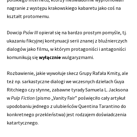
nagranie z występu krakowskiego kabaretu jako coś na
kształt protomemu.
Dowcip
Psów III
opierał się na bardzo prostym pomyśle, tj.
ukazaniu fikcyjnej kontynuacji serii znanej z bluźnierczych
dialogów jako filmu, w którym protagoniści i antagoniści
komunikują się
wyłącznie
wulgaryzmami.
Rozbawienie, jakie wywołuje skecz Grupy Rafała Kmity, ale
też np. sarkastyczne dialogi we wczesnych dziełach Guya
Ritchiego czy słynne, zabawne tyrady Samuela L. Jacksona
w
Pulp Fiction
(pismo „Vanity Fair” poświęciło cały artykuł
upodobaniu jednego z ulubieńców Quentina Tarantino do
konkretnego przekleństwa) jest rodzajem doświadczenia
katartycznego.