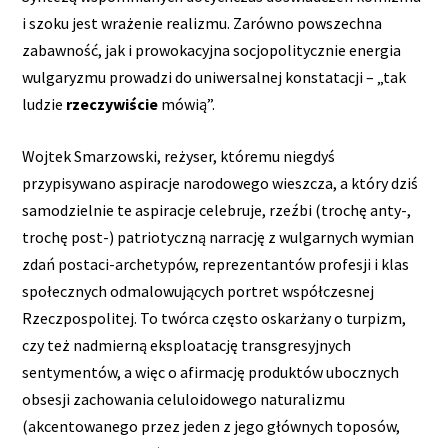
i szoku jest wrażenie realizmu. Zarówno powszechna
zabawność, jak i prowokacyjna socjopolitycznie energia
wulgaryzmu prowadzi do uniwersalnej konstatacji – „tak
ludzie
rzeczywiście
mówią”.
Wojtek Smarzowski, reżyser, któremu niegdyś
przypisywano aspiracje narodowego wieszcza, a który dziś
samodzielnie te aspiracje celebruje, rzeźbi (trochę anty-,
trochę post-) patriotyczną narrację z wulgarnych wymian
zdań postaci-archetypów, reprezentantów profesji i klas
społecznych odmalowujących portret współczesnej
Rzeczpospolitej. To twórca często oskarżany o turpizm,
czy też nadmierną eksploatację transgresyjnych
sentymentów, a więc o afirmację produktów ubocznych
obsesji zachowania celuloidowego naturalizmu
(akcentowanego przez jeden z jego głównych toposów,