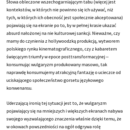
Słowa obleczone wszechogarniającym tabu (więcej jest
kontekstów, w których nie powinno się ich używać, niż
tych, w których ich obecność jest społecznie akceptowana)
pojawiają się na ekranie po to, by w pełnej krasie ukazać
absurd nałożonej na nie kulturowej sankcji. Nieważne, czy
mamy do czynienia z hollywoodzką produkcją, wytworem
polskiego rynku kinematograficznego, czy z kabaretem
święcącym triumfy w epoce posttransformacyjnej ‒
konsumując wulgaryzm produkowany masowo, tak
naprawdę konsumujemy atrakcyjną fantazję o ucieczce od
uciskającego społeczeństwo gorsetu językowego
konwenansu.
Uderzającą ironią tej sytuacji jest to, że wulgaryzm
pojawiający się na mniejszych i większych ekranach nabywa
swojego wyzwalającego znaczenia właśnie dzięki temu, że
w okowach powszedniości na ogół odgrywa rolę