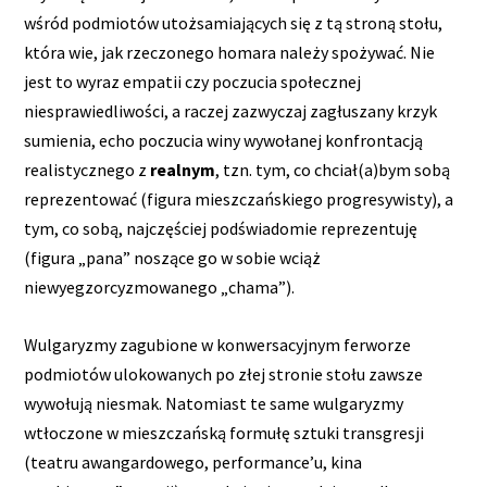
wśród podmiotów utożsamiających się z tą stroną stołu,
która wie, jak rzeczonego homara należy spożywać. Nie
jest to wyraz empatii czy poczucia społecznej
niesprawiedliwości, a raczej zazwyczaj zagłuszany krzyk
sumienia, echo poczucia winy wywołanej konfrontacją
realistycznego z
realnym
, tzn. tym, co chciał(a)bym sobą
reprezentować (figura mieszczańskiego progresywisty), a
tym, co sobą, najczęściej podświadomie reprezentuję
(figura „pana” noszące go w sobie wciąż
niewyegzorcyzmowanego „chama”).
Wulgaryzmy zagubione w konwersacyjnym ferworze
podmiotów ulokowanych po złej stronie stołu zawsze
wywołują niesmak. Natomiast te same wulgaryzmy
wtłoczone w mieszczańską formułę sztuki transgresji
(teatru awangardowego, performance’u, kina