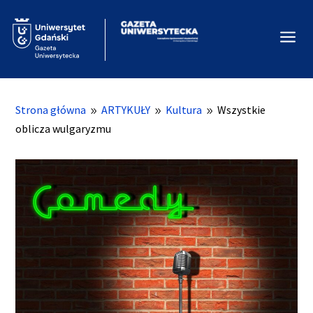
a
Strona główna
ARTYKUŁY
Kultura
Wszystkie
9
9
9
oblicza wulgaryzmu