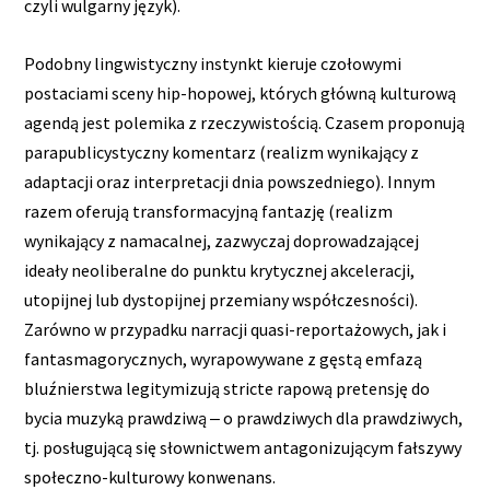
czyli wulgarny język).
Podobny lingwistyczny instynkt kieruje czołowymi
postaciami sceny hip-hopowej, których główną kulturową
agendą jest polemika z rzeczywistością. Czasem proponują
parapublicystyczny komentarz (realizm wynikający z
adaptacji oraz interpretacji dnia powszedniego). Innym
razem oferują transformacyjną fantazję (realizm
wynikający z namacalnej, zazwyczaj doprowadzającej
ideały neoliberalne do punktu krytycznej akceleracji,
utopijnej lub dystopijnej przemiany współczesności).
Zarówno w przypadku narracji quasi-reportażowych, jak i
fantasmagorycznych, wyrapowywane z gęstą emfazą
bluźnierstwa legitymizują stricte rapową pretensję do
bycia muzyką prawdziwą ‒ o prawdziwych dla prawdziwych,
tj. posługującą się słownictwem antagonizującym fałszywy
społeczno-kulturowy konwenans.