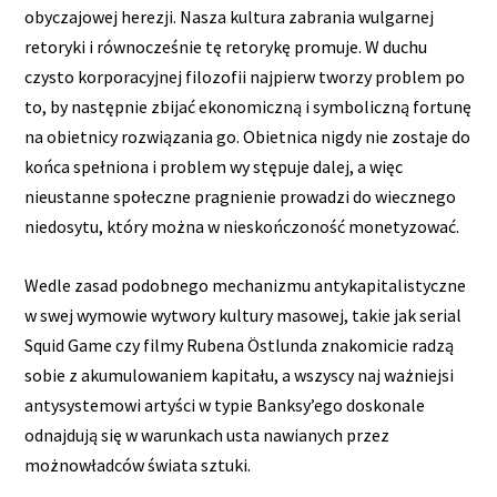
obyczajowej herezji. Nasza kultura zabrania wulgarnej
retoryki i równocześnie tę retorykę promuje. W duchu
czysto korporacyjnej filozofii najpierw tworzy problem po
to, by następnie zbijać ekonomiczną i symboliczną fortunę
na obietnicy rozwiązania go. Obietnica nigdy nie zostaje do
końca spełniona i problem wy stępuje dalej, a więc
nieustanne społeczne pragnienie prowadzi do wiecznego
niedosytu, który można w nieskończoność monetyzować.
Wedle zasad podobnego mechanizmu antykapitalistyczne
w swej wymowie wytwory kultury masowej, takie jak serial
Squid Game czy filmy Rubena Östlunda znakomicie radzą
sobie z akumulowaniem kapitału, a wszyscy naj ważniejsi
antysystemowi artyści w typie Banksy’ego doskonale
odnajdują się w warunkach usta nawianych przez
możnowładców świata sztuki.