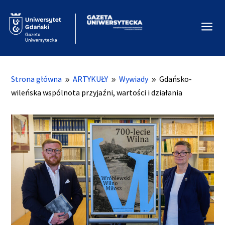
a
Strona główna
ARTYKUŁY
Wywiady
Gdańsko-
9
9
9
wileńska wspólnota przyjaźni, wartości i działania