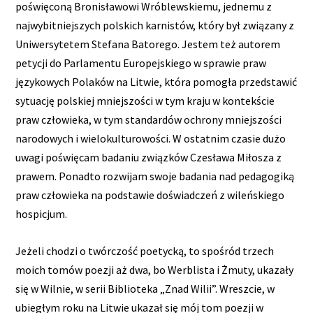
poświęconą Bronisławowi Wróblewskiemu, jednemu z
najwybitniejszych polskich karnistów, który był związany z
Uniwersytetem Stefana Batorego. Jestem też autorem
petycji do Parlamentu Europejskiego w sprawie praw
językowych Polaków na Litwie, która pomogła przedstawić
sytuację polskiej mniejszości w tym kraju w kontekście
praw człowieka, w tym standardów ochrony mniejszości
narodowych i wielokulturowości. W ostatnim czasie dużo
uwagi poświęcam badaniu związków Czesława Miłosza z
prawem. Ponadto rozwijam swoje badania nad pedagogiką
praw człowieka na podstawie doświadczeń z wileńskiego
hospicjum.
Jeżeli chodzi o twórczość poetycką, to spośród trzech
moich tomów poezji aż dwa, bo Werblista i Żmuty, ukazały
się w Wilnie, w serii Biblioteka „Znad Wilii”. Wreszcie, w
ubiegłym roku na Litwie ukazał się mój tom poezji w