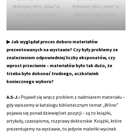
Wróblewski, Wilno, Miłosz” w
Wróblewski, Wilno, Miłosz” w
Bibliotece Prawnej UG (Fot.
Bibliotece Prawnej UG (Fot.
Łukasz Bień).
Łukasz Bień).
▶ Jak wyglądał proces doboru materiałów
prezentowanych na wystawie? Czy były problemy ze
znalezieniem odpowiedniej liczby eksponatów, czy
wprost przeciwnie – materiałów było tak dużo, że
trzeba było dokonać trudnego, aczkolwiek
koniecznego wyboru?
A.S-J.:
Pojawił się wręcz problem z nadmiarem materiału –
gdy wpiszemy w katalogu bibliotecznym temat „Wilno”
pojawia się ponad dziewięćset pozycji – są to książki,
artykuły, czasopisma, rozprawy doktorskie. Książki, które
prezentujemy na wystawie, to jedynie maleńki wycinek