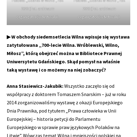
Festiwal „Gdańsk w Wilnie”, rok
Festiwal „Gdańsk w Wilnie”, rok
2023 (Fot. archiwum
2023 (Fot. archiwum
organizatorów festiwalu).
organizatorów festiwalu).
▶ W obchody siedemsetlecia Wilna wpisuje się wystawa
zatytułowana „700-lecie Wilna. Wróblewski, Wilno,
Miłosz”, którą obejrzeć można w Bibliotece Prawnej
Uniwersytetu Gdańskiego. Skąd pomysł na właśnie
taką wystawę i co możemy na niej zobaczyć?
Anna Stasiewicz-Jakubik:
Wszystko zaczęło się od
współpracy z doktorem Tomaszem Snarskim – już w roku
2014 zorganizowaliśmy wystawę z okazji Europejskiego
Dnia Prawnika, pod tytułem „Prawa człowieka w Unii
Europejskiej – historia petycji do Parlamentu
Europejskiego w sprawie praw językowych Polaków na
Litwie”. Wówczas temat Wilna i mniejszości polskiej na