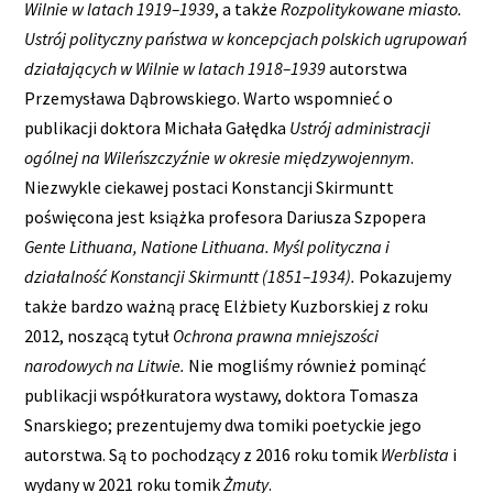
Wilnie w latach 1919–1939
, a także
Rozpolitykowane miasto.
Ustrój polityczny państwa w koncepcjach polskich ugrupowań
działających w Wilnie w latach 1918–1939
autorstwa
Przemysława Dąbrowskiego. Warto wspomnieć o
publikacji doktora Michała Gałędka
Ustrój administracji
ogólnej na Wileńszczyźnie w okresie międzywojennym
.
Niezwykle ciekawej postaci Konstancji Skirmuntt
poświęcona jest książka profesora Dariusza Szpopera
Gente Lithuana, Natione Lithuana. Myśl polityczna i
działalność Konstancji Skirmuntt (1851–1934).
Pokazujemy
także bardzo ważną pracę Elżbiety Kuzborskiej z roku
2012, noszącą tytuł
Ochrona prawna mniejszości
narodowych na Litwie.
Nie mogliśmy również pominąć
publikacji współkuratora wystawy, doktora Tomasza
Snarskiego; prezentujemy dwa tomiki poetyckie jego
autorstwa. Są to pochodzący z 2016 roku tomik
Werblista
i
wydany w 2021 roku tomik
Żmuty
.