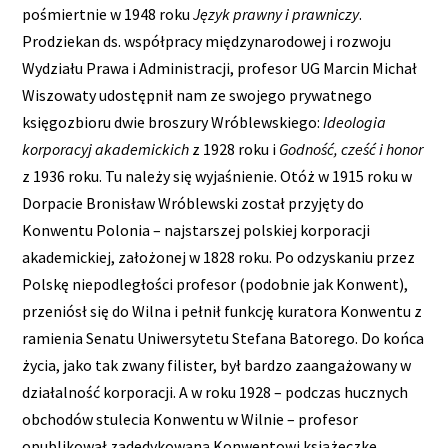
pośmiertnie w 1948 roku
Język prawny i prawniczy
.
Prodziekan ds. współpracy międzynarodowej i rozwoju
Wydziału Prawa i Administracji, profesor UG Marcin Michał
Wiszowaty udostępnił nam ze swojego prywatnego
księgozbioru dwie broszury Wróblewskiego:
Ideologia
korporacyj akademickich
z 1928 roku i
Godność, cześć i honor
z 1936 roku. Tu należy się wyjaśnienie. Otóż w 1915 roku w
Dorpacie Bronisław Wróblewski został przyjęty do
Konwentu Polonia – najstarszej polskiej korporacji
akademickiej, założonej w 1828 roku. Po odzyskaniu przez
Polskę niepodległości profesor (podobnie jak Konwent),
przeniósł się do Wilna i pełnił funkcję kuratora Konwentu z
ramienia Senatu Uniwersytetu Stefana Batorego. Do końca
życia, jako tak zwany filister, był bardzo zaangażowany w
działalność korporacji. A w roku 1928 – podczas hucznych
obchodów stulecia Konwentu w Wilnie – profesor
opublikował zadedykowaną Konwentowi książeczkę