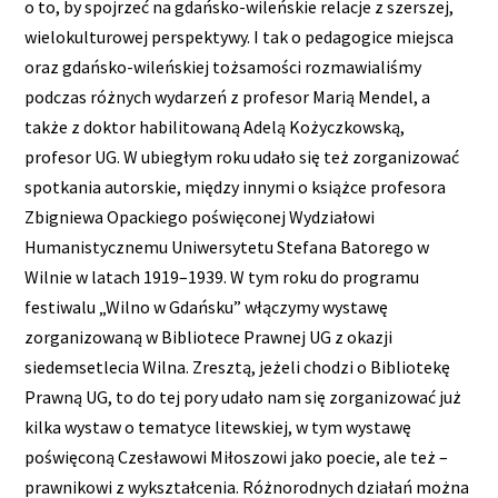
o to, by spojrzeć na gdańsko-wileńskie relacje z szerszej,
wielokulturowej perspektywy. I tak o pedagogice miejsca
oraz gdańsko-wileńskiej tożsamości rozmawialiśmy
podczas różnych wydarzeń z profesor Marią Mendel, a
także z doktor habilitowaną Adelą Kożyczkowską,
profesor UG. W ubiegłym roku udało się też zorganizować
spotkania autorskie, między innymi o książce profesora
Zbigniewa Opackiego poświęconej Wydziałowi
Humanistycznemu Uniwersytetu Stefana Batorego w
Wilnie w latach 1919–1939. W tym roku do programu
festiwalu „Wilno w Gdańsku” włączymy wystawę
zorganizowaną w Bibliotece Prawnej UG z okazji
siedemsetlecia Wilna. Zresztą, jeżeli chodzi o Bibliotekę
Prawną UG, to do tej pory udało nam się zorganizować już
kilka wystaw o tematyce litewskiej, w tym wystawę
poświęconą Czesławowi Miłoszowi jako poecie, ale też –
prawnikowi z wykształcenia. Różnorodnych działań można