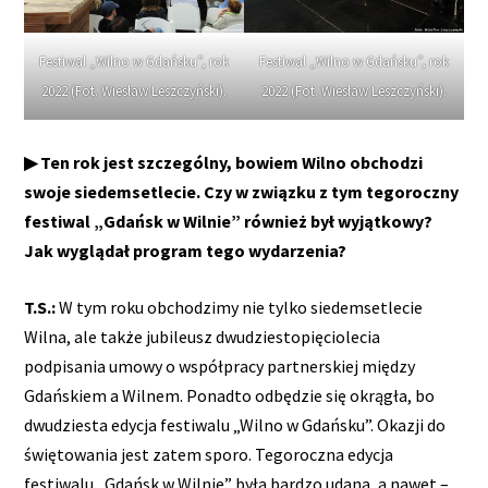
Festiwal „Wilno w Gdańsku”, rok
Festiwal „Wilno w Gdańsku”, rok
2022 (Fot. Wiesław Leszczyński).
2022 (Fot. Wiesław Leszczyński).
▶ Ten rok jest szczególny, bowiem Wilno obchodzi
swoje siedemsetlecie. Czy w związku z tym tegoroczny
festiwal „Gdańsk w Wilnie” również był wyjątkowy?
Jak wyglądał program tego wydarzenia?
T.S.:
W tym roku obchodzimy nie tylko siedemsetlecie
Wilna, ale także jubileusz dwudziestopięciolecia
podpisania umowy o współpracy partnerskiej między
Gdańskiem a Wilnem. Ponadto odbędzie się okrągła, bo
dwudziesta edycja festiwalu „Wilno w Gdańsku”. Okazji do
świętowania jest zatem sporo. Tegoroczna edycja
festiwalu „Gdańsk w Wilnie” była bardzo udana, a nawet –