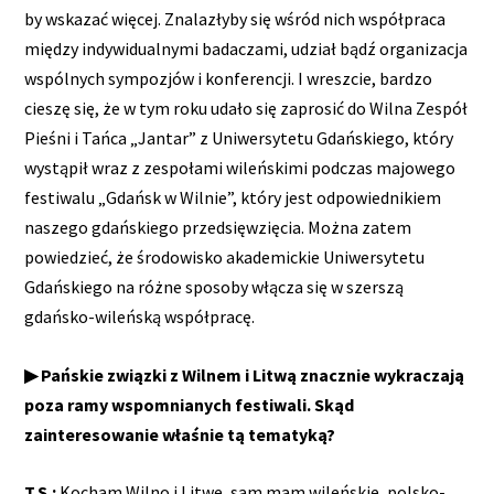
by wskazać więcej. Znalazłyby się wśród nich współpraca
między indywidualnymi badaczami, udział bądź organizacja
wspólnych sympozjów i konferencji. I wreszcie, bardzo
cieszę się, że w tym roku udało się zaprosić do Wilna Zespół
Pieśni i Tańca „Jantar” z Uniwersytetu Gdańskiego, który
wystąpił wraz z zespołami wileńskimi podczas majowego
festiwalu „Gdańsk w Wilnie”, który jest odpowiednikiem
naszego gdańskiego przedsięwzięcia. Można zatem
powiedzieć, że środowisko akademickie Uniwersytetu
Gdańskiego na różne sposoby włącza się w szerszą
gdańsko-wileńską współpracę.
▶ Pańskie związki z Wilnem i Litwą znacznie wykraczają
poza ramy wspomnianych festiwali. Skąd
zainteresowanie właśnie tą tematyką?
T.S.:
Kocham Wilno i Litwę, sam mam wileńskie, polsko-