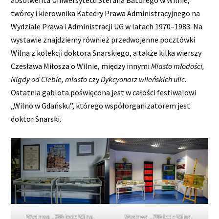
twórcy i kierownika Katedry Prawa Administracyjnego na
Wydziale Prawa i Administracji UG w latach 1970–1983. Na
wystawie znajdziemy również przedwojenne pocztówki
Wilna z kolekcji doktora Snarskiego, a także kilka wierszy
Czesława Miłosza o Wilnie, między innymi
Miasto młodości,
Nigdy od Ciebie, miasto
czy
Dykcyonarz wileńskich ulic
.
Ostatnia gablota poświęcona jest w całości festiwalowi
„Wilno w Gdańsku”, którego współorganizatorem jest
doktor Snarski.
Wystawa „700-lecie Wilna.
Wystawa „700-lecie Wilna.