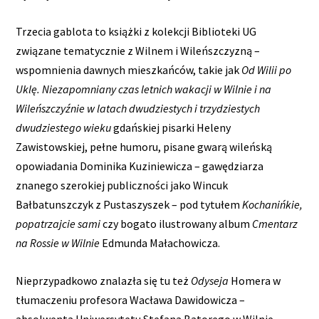
Trzecia gablota to książki z kolekcji Biblioteki UG
związane tematycznie z Wilnem i Wileńszczyzną –
wspomnienia dawnych mieszkańców, takie jak
Od Wilii po
Uklę. Niezapomniany czas letnich wakacji w Wilnie i na
Wileńszczyźnie w latach dwudziestych i trzydziestych
dwudziestego wieku
gdańskiej pisarki Heleny
Zawistowskiej, pełne humoru, pisane gwarą wileńską
opowiadania Dominika Kuziniewicza – gawędziarza
znanego szerokiej publiczności jako Wincuk
Bałbatunszczyk z Pustaszyszek – pod tytułem
Kochanińkie,
popatrzajcie sami
czy bogato ilustrowany album
Cmentarz
na Rossie w Wilnie
Edmunda Małachowicza.
Nieprzypadkowo znalazła się tu też
Odyseja
Homera w
tłumaczeniu profesora Wacława Dawidowicza –
absolwenta Uniwersytetu Stefana Batorego w Wilnie,