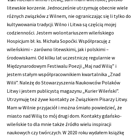
litewskie korzenie. Jednocześnie utrzymuję obecnie wiele
różnych związków z Wilnem, nie ograniczając się li tylko do
kultywowania tradycji. Wilno i Litwa są częścią mojej
codzienności. Jestem wolontariuszem wileńskiego
Hospicjum bł. ks. Michała Sopoćki. Współpracuję z
wileńskimi – zarówno litewskimi, jak i polskimi –
środowiskami. Od kilku lat uczestniczę regularnie w
Międzynarodowym Festiwalu Poezji „Maj nad Wilią” i
jestem stałym współpracownikiem kwartalnika „Znad
Wilii”. Należę do Stowarzyszenia Naukowców Polaków
Litwy i jestem publicystą magazynu „Kurier Wileński”.
Utrzymuję też żywe kontakty ze Związkiem Pisarzy Litwy.
Mam w Wilnie przyjaciół i można śmiało powiedzieć, że
miasto nad Wilią to mój drugi dom. Kontakty gdańsko-
wileńskie to dla mnie także źródło wielu inspiracji
naukowych czy twórczych. W 2020 roku wydałem książkę