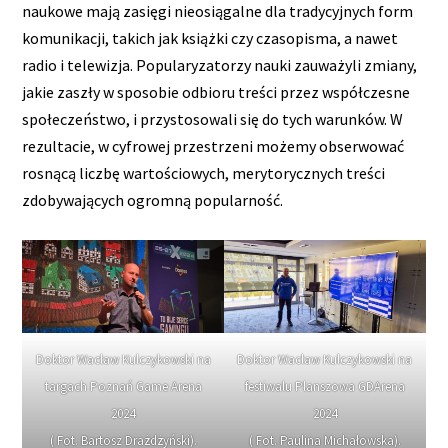
naukowe mają zasięgi nieosiągalne dla tradycyjnych form
komunikacji, takich jak książki czy czasopisma, a nawet
radio i telewizja. Popularyzatorzy nauki zauważyli zmiany,
jakie zaszły w sposobie odbioru treści przez współczesne
społeczeństwo, i przystosowali się do tych warunków. W
rezultacie, w cyfrowej przestrzeni możemy obserwować
rosnącą liczbę wartościowych, merytorycznych treści
zdobywających ogromną popularność.
Doktor Wacław Kulczykowski na
Doktor Wacław Kulczykowski na
targach Poznań Game Arena
festiwalu Planszowa GDArena
2024
2024
( Fot. Bartosz Drażdżyński).
( Fot. Paulina Michałowska).