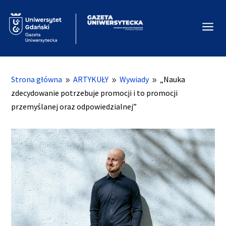
a
Strona główna
ARTYKUŁY
Wywiady
„Nauka
9
9
9
zdecydowanie potrzebuje promocji i to promocji
przemyślanej oraz odpowiedzialnej”