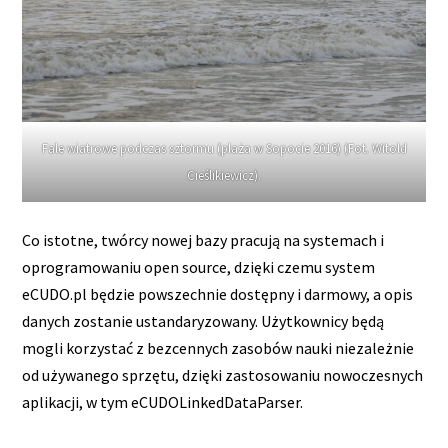
Fale wiatrowe podczas sztormu (plaża w Sopocie 2016) (Fot. Witold
Cieślikiewicz).
Co istotne, twórcy nowej bazy pracują na systemach i
oprogramowaniu open source, dzięki czemu system
eCUDO.pl będzie powszechnie dostępny i darmowy, a opis
danych zostanie ustandaryzowany. Użytkownicy będą
mogli korzystać z bezcennych zasobów nauki niezależnie
od używanego sprzętu, dzięki zastosowaniu nowoczesnych
aplikacji, w tym eCUDOLinkedDataParser.