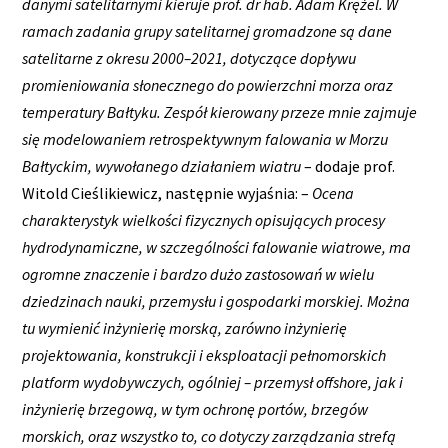
danymi satelitarnymi kieruje prof. dr hab. Adam Krężel. W
ramach zadania grupy satelitarnej gromadzone są dane
satelitarne z okresu 2000–2021, dotyczące dopływu
promieniowania słonecznego do powierzchni morza oraz
temperatury Bałtyku. Zespół kierowany przeze mnie zajmuje
się modelowaniem retrospektywnym falowania w Morzu
Bałtyckim, wywołanego działaniem wiatru
– dodaje prof.
Witold Cieślikiewicz, następnie wyjaśnia: –
Ocena
charakterystyk wielkości fizycznych opisujących procesy
hydrodynamiczne, w szczególności falowanie wiatrowe, ma
ogromne znaczenie i bardzo dużo zastosowań w wielu
dziedzinach nauki, przemysłu i gospodarki morskiej. Można
tu wymienić inżynierię morską, zarówno inżynierię
projektowania, konstrukcji i eksploatacji pełnomorskich
platform wydobywczych, ogólniej – przemysł offshore, jak i
inżynierię brzegową, w tym ochronę portów, brzegów
morskich, oraz wszystko to, co dotyczy zarządzania strefą