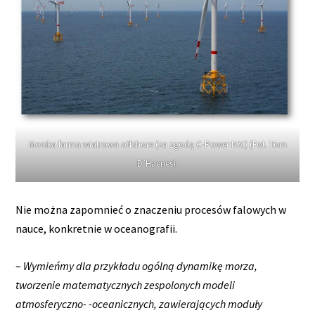
Morska farma wiatrowa offshore (za zgodą C-Power N.V.) (Fot. Tom
D’Haenes).
Nie można zapomnieć o znaczeniu procesów falowych w
nauce, konkretnie w oceanografii.
–
Wymieńmy dla przykładu ogólną dynamikę morza,
tworzenie matematycznych zespolonych modeli
atmosferyczno- -oceanicznych, zawierających moduły