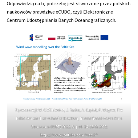
Odpowiedzią na tę potrzebę jest stworzone przez polskich
naukowców prawdziwe eCUDO, czyli Elektroniczne
Centrum Udostępniania Danych Oceanograficznych.
Z prezentacji: W. Cieślikiewicz, J. Badur, A. Cupiał, P. Wegner, The
Baltic Sea wind wave hindcast system, International Ocean Data
Conference (IODE) 2022, Sopot, 14–16.02.2022;
https://www.youtube.com/watch?